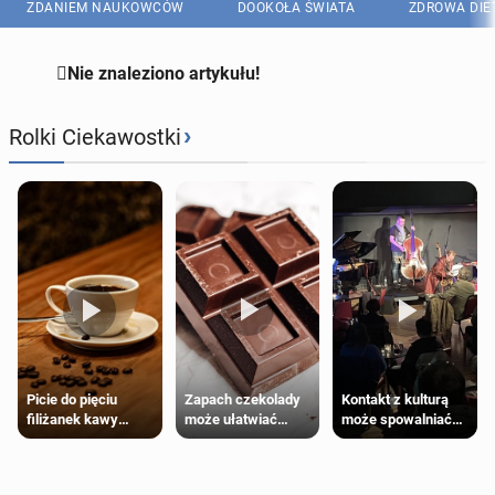
ZDANIEM NAUKOWCÓW
DOOKOŁA ŚWIATA
ZDROWA DIE

Nie znaleziono artykułu!
›
Rolki Ciekawostki
Zapach czekolady
Kontakt z kulturą
Picie do pięciu
może ułatwiać
może spowalniać
filiżanek kawy
trening siłowy
starzenie
dziennie jest
bezpieczne dla
większości