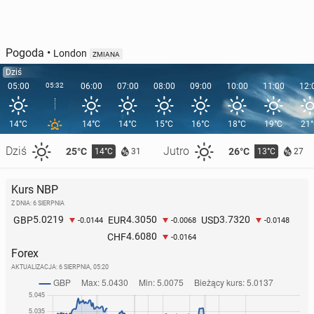
Pogoda
•
London
ZMIANA
Dziś
05:00
05:32
06:00
07:00
08:00
09:00
10:00
11:00
12:
14°C
14°C
14°C
15°C
16°C
18°C
19°C
21
Dziś
Jutro
25°C
26°C
14°C
13°C
31
27
Kurs NBP
Z DNIA: 6 SIERPNIA
5.0219
4.3050
3.7320
GBP
EUR
USD
-0.0144
-0.0068
-0.0148
4.6080
CHF
-0.0164
Forex
AKTUALIZACJA:
6 SIERPNIA, 05:20