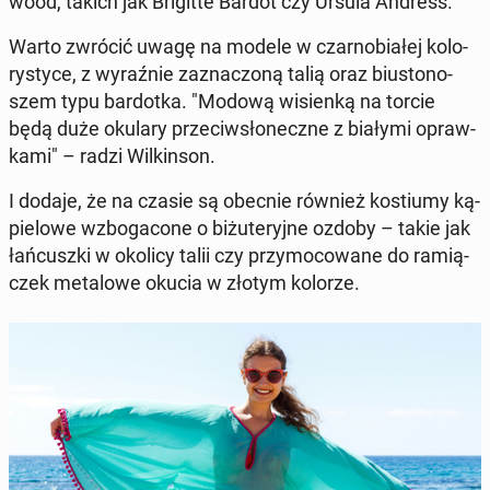
wo­od, takich jak Bri­git­te Bardot czy Ursula Andress.
Warto zwrócić uwagę na modele w czar­no­bia­łej ko­lo­
ry­sty­ce, z wy­raź­nie za­zna­czo­ną talią oraz biu­sto­no­
szem typu bar­dot­ka. "Modową wi­sien­ką na torcie
będą duże okulary prze­ciw­sło­necz­ne z białymi opraw­
ka­mi" – radzi Wil­kin­son.
I dodaje, że na czasie są obecnie również ko­stiu­my ką­
pie­lo­we wzbo­ga­co­ne o bi­żu­te­ryj­ne ozdoby – takie jak
łań­cusz­ki w okolicy talii czy przy­mo­co­wa­ne do ra­mią­
czek me­ta­lo­we okucia w złotym kolorze.