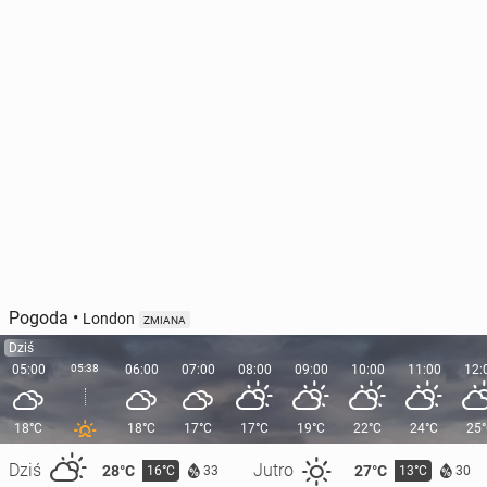
Pogoda
•
London
ZMIANA
Dziś
05:00
05:38
06:00
07:00
08:00
09:00
10:00
11:00
12:
18°C
18°C
17°C
17°C
19°C
22°C
24°C
25
Dziś
Jutro
28°C
27°C
16°C
13°C
33
30