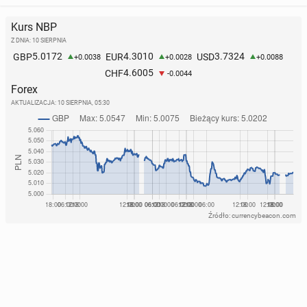
Kurs NBP
Z DNIA: 10 SIERPNIA
5.0172
4.3010
3.7324
GBP
EUR
USD
+0.0038
+0.0028
+0.0088
4.6005
CHF
-0.0044
Forex
AKTUALIZACJA:
10 SIERPNIA, 05:30
Źródło: currencybeacon.com