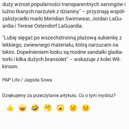
duży wzrost po­pu­lar­no­ści trans­pa­rent­nych sa­ron­gów i
luźno tkanych na­rzu­tek z dzia­ni­ny" – przy­zna­ją współ­
za­ło­ży­ciel­ki marki Me­ri­dian Swim­we­ar, Jordan La­Gu­
ar­dia i Terese Osten­dorf La­Gu­ar­dia.
"Lubię sięgać po wszech­stron­ną plażową su­kien­kę z
lek­kie­go, zwiew­ne­go ma­te­ria­łu, którą na­rzu­cam na
bikini. Do­peł­nie­niem looku są modne san­dał­ki gla­dia­
tor­ki i kilka dużych bran­so­let" – wska­zu­je z kolei Wil­
kin­son.
PAP Life / Jagoda Sowa
Dziękujemy za przeczytanie artykułu. Co o tym myślisz?