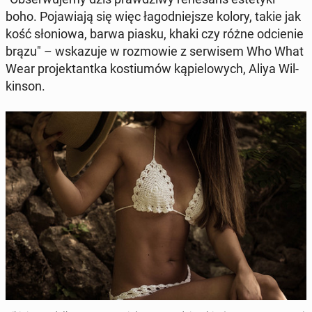
boho. Po­ja­wia­ją się więc ła­god­niej­sze kolory, takie jak
kość sło­nio­wa, barwa piasku, khaki czy różne od­cie­nie
brązu" – wska­zu­je w roz­mo­wie z ser­wi­sem Who What
Wear pro­jek­tant­ka ko­stiu­mów ką­pie­lo­wych, Aliya Wil­
kin­son.