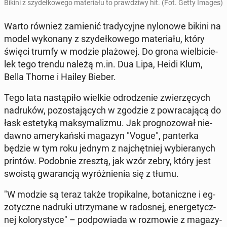
Bikini z szy­deł­ko­we­go ma­te­ria­łu to praw­dzi­wy hit. (Fot. Getty Images)
Warto również za­mie­nić tra­dy­cyj­ne ny­lo­no­we bikini na
model wy­ko­na­ny z szy­deł­ko­we­go ma­te­ria­łu, który
święci trumfy w modzie pla­żo­wej. Do grona wiel­bi­cie­
lek tego trendu należą m.in. Dua Lipa, Heidi Klum,
Bella Thorne i Hailey Bieber.
Tego lata na­stą­pi­ło wielkie od­ro­dze­nie zwie­rzę­cych
na­dru­ków, po­zo­sta­ją­cych w zgodzie z po­wra­ca­ją­cą do
łask es­te­ty­ką mak­sy­ma­li­zmu. Jak pro­gno­zo­wał nie­
daw­no ame­ry­kań­ski magazyn "Vogue", pan­ter­ka
będzie w tym roku jednym z naj­chęt­niej wy­bie­ra­nych
printów. Po­dob­nie zresztą, jak wzór zebry, który jest
swoistą gwa­ran­cją wy­róż­nie­nia się z tłumu.
"W modzie są teraz także tro­pi­kal­ne, bo­ta­nicz­ne i eg­
zo­tycz­ne nadruki utrzy­ma­ne w ra­do­snej, ener­ge­tycz­
nej ko­lo­ry­sty­ce" – pod­po­wia­da w roz­mo­wie z ma­ga­zy­