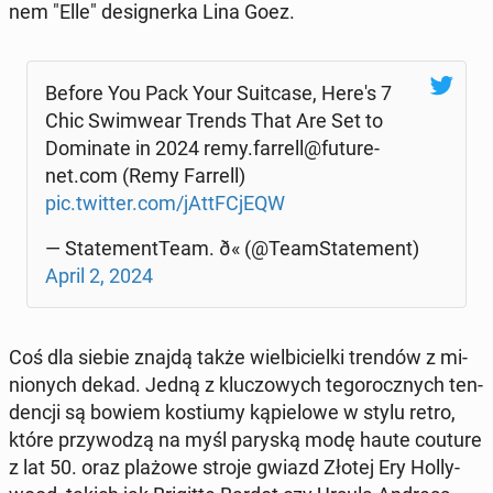
nem "Elle" de­si­gner­ka Lina Goez.
Before You Pack Your Su­it­ca­se, Here's 7
Chic Swim­we­ar Trends That Are Set to
Do­mi­na­te in 2024 remy.farrell@fu­tu­re­
net.com (Remy Farrell)
pic.twitter.com/jAt­tF­CjE­QW
— Sta­te­ment­Te­am. ð« (@Te­am­Sta­te­ment)
April 2, 2024
Coś dla siebie znajdą także wiel­bi­ciel­ki trendów z mi­
nio­nych dekad. Jedną z klu­czo­wych te­go­rocz­nych ten­
den­cji są bowiem ko­stiu­my ką­pie­lo­we w stylu retro,
które przy­wo­dzą na myśl paryską modę haute couture
z lat 50. oraz plażowe stroje gwiazd Złotej Ery Hol­ly­