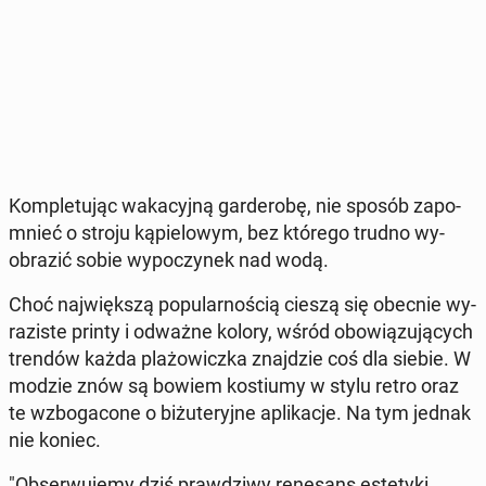
Kom­ple­tu­jąc wa­ka­cyj­ną gar­de­ro­bę, nie sposób za­po­
mnieć o stroju ką­pie­lo­wym, bez którego trudno wy­
obra­zić sobie wy­po­czy­nek nad wodą.
Choć naj­więk­szą po­pu­lar­no­ścią cieszą się obecnie wy­
ra­zi­ste printy i odważne kolory, wśród obo­wią­zu­ją­cych
trendów każda pla­żo­wicz­ka znaj­dzie coś dla siebie. W
modzie znów są bowiem ko­stiu­my w stylu retro oraz
te wzbo­ga­co­ne o bi­żu­te­ryj­ne apli­ka­cje. Na tym jednak
nie koniec.
"Ob­ser­wu­je­my dziś praw­dzi­wy re­ne­sans es­te­ty­ki