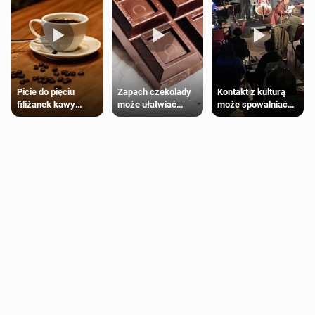
Zapach czekolady
Kontakt z kulturą
Picie do pięciu
może ułatwiać
może spowalniać
filiżanek kawy
trening siłowy
starzenie
dziennie jest
bezpieczne dla
większości
dorosłych