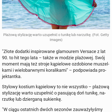
Plażową sty­li­za­cję warto uzu­peł­nić o tunikę lub na­rzut­kę. (Fot. Getty
Images)
"Złote dodatki in­spi­ro­wa­ne gla­mo­urem Versace z lat
90. to hit tego lata – także w modzie pla­żo­wej. Swój
moment mają też stroje ką­pie­lo­we ozdo­bio­ne mu­szel­
ka­mi i wie­lo­barw­ny­mi ko­ra­li­ka­mi" – pod­po­wia­da pro­
jek­tant­ka.
Stylowy kostium ką­pie­lo­wy to nie wszyst­ko – plażową
sty­li­za­cję warto uzu­peł­nić o pa­su­ją­cą doń tunikę, na­
rzut­kę lub dzier­ga­ną su­kien­kę.
"W ciągu ostat­nich dwóch sezonów za­uwa­ży­ły­śmy