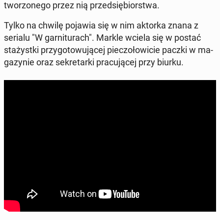
two­rzo­ne­go przez nią przed­się­bior­stwa.
Tylko na chwilę pojawia się w nim aktorka znana z
serialu "W gar­ni­tu­rach". Markle wciela się w postać
sta­żyst­ki przy­go­to­wu­ją­cej pie­czo­ło­wi­cie paczki w ma­
ga­zy­nie oraz se­kre­tar­ki pra­cu­ją­cej przy biurku.