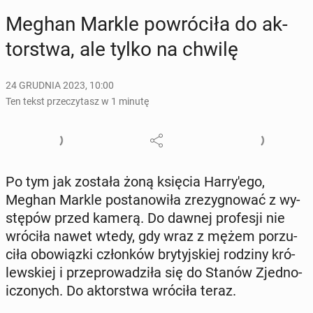
Meghan Markle po­wró­ci­ła do ak­
tor­stwa, ale tylko na chwilę
24 GRUDNIA 2023, 10:00
Ten tekst przeczytasz w 1 minutę
Po tym jak została żoną księcia Har­ry­'e­go,
Meghan Markle po­sta­no­wi­ła zre­zy­gno­wać z wy­
stę­pów przed kamerą. Do dawnej pro­fe­sji nie
wróciła nawet wtedy, gdy wraz z mężem po­rzu­
ci­ła obo­wiąz­ki człon­ków bry­tyj­skiej rodziny kró­
lew­skiej i prze­pro­wa­dzi­ła się do Stanów Zjed­no­
iczo­nych. Do ak­tor­stwa wróciła teraz.