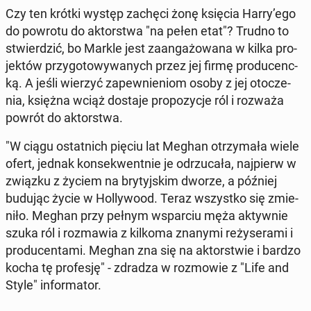
Czy ten krótki występ zachęci żonę księcia Harry’ego
do powrotu do ak­tor­stwa "na pełen etat"? Trudno to
stwier­dzić, bo Markle jest za­an­ga­żo­wa­na w kilka pro­
jek­tów przy­go­to­wy­wa­nych przez jej firmę pro­du­cenc­
ką. A jeśli wierzyć za­pew­nie­niom osoby z jej oto­cze­
nia, księżna wciąż dostaje pro­po­zy­cje ról i rozważa
powrót do ak­tor­stwa.
"W ciągu ostat­nich pięciu lat Meghan otrzy­ma­ła wiele
ofert, jednak kon­se­kwent­nie je od­rzu­ca­ła, naj­pierw w
związku z życiem na bry­tyj­skim dworze, a później
budując życie w Hol­ly­wo­od. Teraz wszyst­ko się zmie­
ni­ło. Meghan przy pełnym wspar­ciu męża ak­tyw­nie
szuka ról i roz­ma­wia z kilkoma znanymi re­ży­se­ra­mi i
pro­du­cen­ta­mi. Meghan zna się na ak­tor­stwie i bardzo
kocha tę pro­fe­sję" - zdradza w roz­mo­wie z "Life and
Style" in­for­ma­tor.