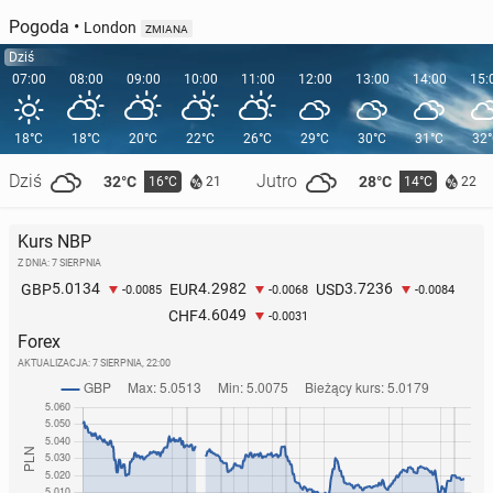
Pogoda
•
London
ZMIANA
Dziś
07:00
08:00
09:00
10:00
11:00
12:00
13:00
14:00
15:
18°C
18°C
20°C
22°C
26°C
29°C
30°C
31°C
32
Dziś
Jutro
32°C
28°C
16°C
14°C
21
22
Kurs NBP
Z DNIA: 7 SIERPNIA
5.0134
4.2982
3.7236
GBP
EUR
USD
-0.0085
-0.0068
-0.0084
4.6049
CHF
-0.0031
Forex
AKTUALIZACJA:
7 SIERPNIA, 22:00