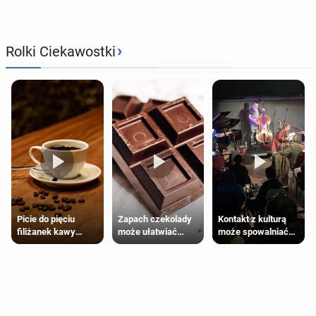
›
Rolki Ciekawostki
Zapach czekolady
Kontakt z kulturą
Picie do pięciu
może ułatwiać
może spowalniać
filiżanek kawy
trening siłowy
starzenie
dziennie jest
bezpieczne dla
większości
dorosłych