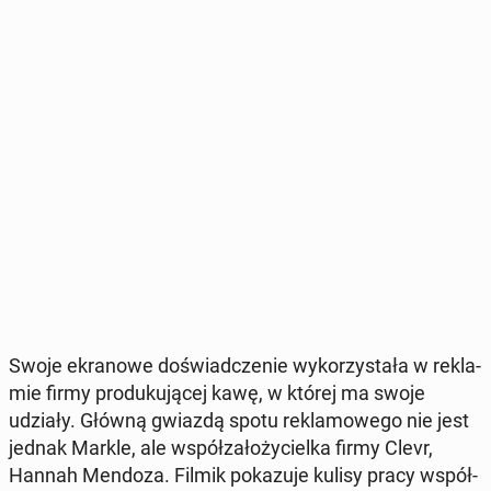
Swoje ekra­no­we do­świad­cze­nie wy­ko­rzy­sta­ła w re­kla­
mie firmy pro­du­ku­ją­cej kawę, w której ma swoje
udziały. Główną gwiazdą spotu re­kla­mo­we­go nie jest
jednak Markle, ale współ­za­ło­ży­ciel­ka firmy Clevr,
Hannah Mendoza. Filmik po­ka­zu­je kulisy pracy współ­