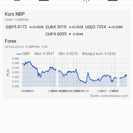
Kurs NBP
Z DNIA: 10 SIERPNIA
5.0172
4.3010
3.7324
GBP
EUR
USD
+0.0038
+0.0028
+0.0088
4.6005
CHF
-0.0044
Forex
AKTUALIZACJA:
10 SIERPNIA, 13:30
Źródło: currencybeacon.com