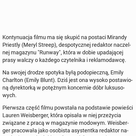
Kon­ty­nu­acja filmu ma się skupić na postaci Mirandy
Prie­stly (Meryl Streep), de­spo­tycz­nej re­dak­tor na­czel­
nej ma­ga­zy­nu "Runway", która w dobie upa­da­ją­cej
prasy walczy o każdego czy­tel­ni­ka i re­kla­mo­daw­cę.
Na swojej drodze spotyka byłą pod­opiecz­ną, Emily
Charl­ton (Emily Blunt). Dziś jest ona wysoko po­sta­wio­
ną dy­rek­tor­ką w po­tęż­nym kon­cer­nie dóbr luk­su­so­
wych.
Pierw­sza część filmu po­wsta­ła na pod­sta­wie po­wie­ści
Lauren We­is­ber­ger, która opisała w niej prze­ży­cia
zwią­za­ne z pracą w ma­ga­zy­nie modowym. We­is­ber­
ger pra­co­wa­ła jako oso­bi­sta asy­stent­ka re­dak­tor na­