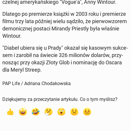
czel­nej ame­ry­kań­skie­go "Vogue'a", Anny Wintour.
Dlatego po pre­mie­rze książki w 2003 roku i pre­mie­rze
filmu trzy lata później wielu sądziło, że pier­wo­wzo­rem
de­mo­nicz­nej postaci Mirandy Prie­stly była właśnie
Wintour.
"Diabeł ubiera się u Prady" okazał się kasowym suk­ce­
sem i zarobił na świecie 326 mi­lio­nów dolarów, przy­
no­sząc przy okazji Złoty Glob i no­mi­na­cję do Oscara
dla Meryl Streep.
PAP Life / Adriana Chodakowska
Dziękujemy za przeczytanie artykułu. Co o tym myślisz?