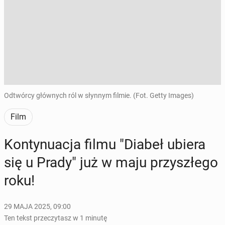
Odtwórcy głównych ról w słynnym filmie. (Fot. Getty Images)
Film
Kon­ty­nu­acja filmu "Diabeł ubiera
się u Prady" już w maju przy­szłe­go
roku!
29 MAJA 2025, 09:00
Ten tekst przeczytasz w 1 minutę