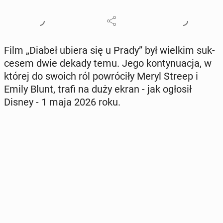
Film „Diabeł ubiera się u Prady” był wielkim suk­
ce­sem dwie dekady temu. Jego kon­ty­nu­acja, w
której do swoich ról po­wró­ci­ły Meryl Streep i
Emily Blunt, trafi na duży ekran - jak ogłosił
Disney - 1 maja 2026 roku.