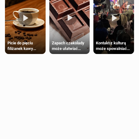
Zapach czekolady
Kontakt z kulturą
Picie do pięciu
może ułatwiać
może spowalniać
filiżanek kawy
trening siłowy
starzenie
dziennie jest
bezpieczne dla
większości
dorosłych