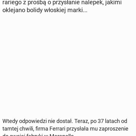
ra­rie­go z prośbą o przy­sła­nie nalepek, jakimi
okle­ja­no bolidy wło­skiej marki...
Wtedy od­po­wie­dzi nie dostał. Teraz, po 37 latach od
tamtej chwili, firma Ferrari przy­sła­ła mu za­pro­sze­nie