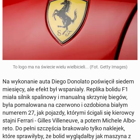
To logo ma na świecie wielu wiel­bi­cie­li... (Fot. Getty Images)
Na wy­ko­na­nie auta Diego Do­no­la­to po­świę­cił siedem
mie­się­cy, ale efekt był wspa­nia­ły. Replika bolidu F1
miała silnik spa­li­no­wy i ma­nu­al­ną skrzy­nię biegów,
była po­ma­lo­wa­na na czer­wo­no i ozdo­bio­na białym
numerem 27, jak pojazdy, którymi ścigali się kie­row­cy
stajni Ferrari - Gilles Vil­le­neu­ve, a potem Michele Al­bo­
re­to. Do pełni szczę­ścia bra­ko­wa­ło tylko na­kle­jek,
które spra­wi­ły­by, że bolid wy­glą­dał­by jak maszyna z