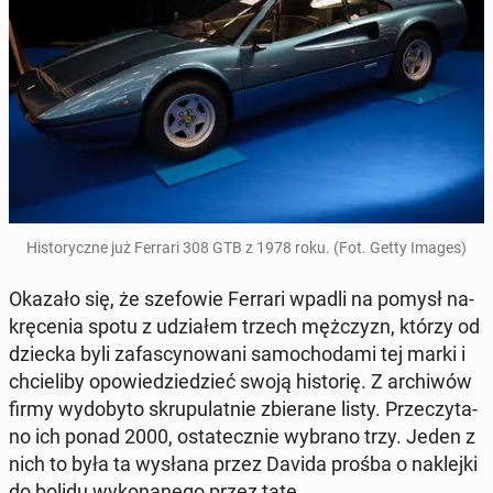
Hi­sto­rycz­ne już Ferrari 308 GTB z 1978 roku. (Fot. Getty Images)
Okazało się, że sze­fo­wie Ferrari wpadli na pomysł na­
krę­ce­nia spotu z udzia­łem trzech męż­czyzn, którzy od
dziecka byli za­fa­scy­no­wa­ni sa­mo­cho­da­mi tej marki i
chcie­li­by opo­wie­dzie­dzieć swoją hi­sto­rię. Z ar­chi­wów
firmy wy­do­by­to skru­pu­lat­nie zbie­ra­ne listy. Prze­czy­ta­
no ich ponad 2000, osta­tecz­nie wybrano trzy. Jeden z
nich to była ta wysłana przez Davida prośba o na­klej­ki
do bolidu wy­ko­na­ne­go przez tatę.