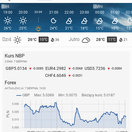
Dziś
Jutro
19:00
20:00
20:39
21:00
22:00
23:00
00:00
01:00
02:
26°C
25°C
24°C
21°C
18°C
15°C
15°C
13
Dziś
Jutro
26°C
28°C
10°C
11°C
36
21
Kurs NBP
Z DNIA: 7 SIERPNIA
5.0134
4.2982
3.7236
GBP
EUR
USD
-0.0085
-0.0068
-0.0084
4.6049
CHF
-0.0031
Forex
AKTUALIZACJA:
7 SIERPNIA, 19:00