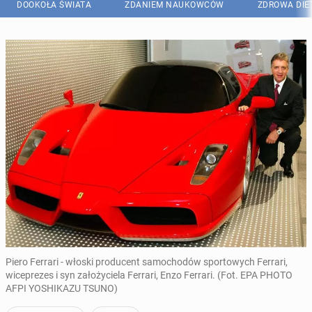
DOOKOŁA ŚWIATA
ZDANIEM NAUKOWCÓW
ZDROWA DIE
Piero Ferrari - włoski producent samochodów sportowych Ferrari,
wiceprezes i syn założyciela Ferrari, Enzo Ferrari. (Fot. EPA PHOTO
AFPI YOSHIKAZU TSUNO)