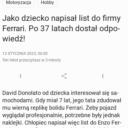
Motoryzacja
Hobby
Jako dziecko napisał list do firmy
Ferrari. Po 37 latach dostał od­po­
wiedź!
13 STYCZNIA 2023, 06:00
Ten tekst przeczytasz w 3 minuty
David Do­no­la­to od dziecka in­te­re­so­wał się sa­
mo­cho­da­mi. Gdy miał 7 lat, jego tata zdu­do­wał
mu wierną replikę bolidu Ferrari. Żeby pojazd
wy­glą­dał pro­fe­sjo­nal­nie, po­trzeb­ne były jednak
na­klej­ki. Chło­piec napisał więc list do Enzo Fer­