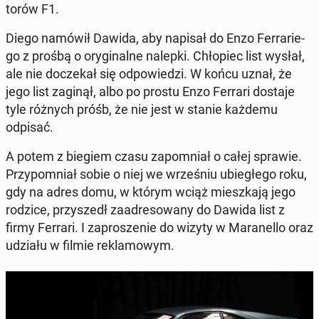
torów F1.
Diego namówił Dawida, aby napisał do Enzo Fer­ra­rie­
go z prośbą o ory­gi­nal­ne nalepki. Chło­piec list wysłał,
ale nie do­cze­kał się od­po­wie­dzi. W końcu uznał, że
jego list zaginął, albo po prostu Enzo Ferrari dostaje
tyle różnych próśb, że nie jest w stanie każdemu
odpisać.
A potem z biegiem czasu za­po­mniał o całej sprawie.
Przy­po­mniał sobie o niej we wrze­śniu ubie­głe­go roku,
gdy na adres domu, w którym wciąż miesz­ka­ją jego
rodzice, przy­szedł za­adre­so­wa­ny do Dawida list z
firmy Ferrari. I za­pro­sze­nie do wizyty w Ma­ra­nel­lo oraz
udziału w filmie re­kla­mo­wym.