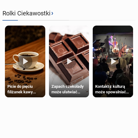
›
Rolki Ciekawostki
Zapach czekolady
Kontakt z kulturą
Picie do pięciu
może ułatwiać
może spowalniać
filiżanek kawy
trening siłowy
starzenie
dziennie jest
bezpieczne dla
większości
dorosłych