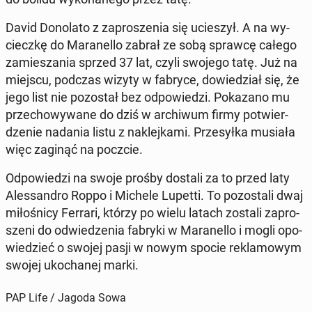
David Do­no­la­to z za­pro­sze­nia się ucie­szył. A na wy­
ciecz­kę do Ma­ra­nel­lo zabrał ze sobą sprawcę całego
za­mie­sza­nia sprzed 37 lat, czyli swojego tatę. Już na
miejscu, podczas wizyty w fabryce, do­wie­dział się, że
jego list nie po­zo­stał bez od­po­wie­dzi. Po­ka­za­no mu
prze­cho­wy­wa­ne do dziś w ar­chi­wum firmy po­twier­
dze­nie nadania listu z na­klej­ka­mi. Prze­sył­ka musiała
więc zaginąć na poczcie.
Od­po­wie­dzi na swoje prośby dostali za to przed laty
Ales­san­dro Roppo i Michele Lupetti. To po­zo­sta­li dwaj
mi­ło­śni­cy Ferrari, którzy po wielu latach zostali za­pro­
sze­ni do od­wie­dze­nia fabryki w Ma­ra­nel­lo i mogli opo­
wie­dzieć o swojej pasji w nowym spocie re­kla­mo­wym
swojej uko­cha­nej marki.
PAP Life / Jagoda Sowa