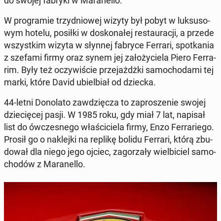
do swojej fabryki w Ma­ra­nel­lo.
W pro­gra­mie trzy­dnio­wej wizyty był pobyt w luk­su­so­
wym hotelu, posiłki w do­sko­na­łej re­stau­ra­cji, a przede
wszyst­kim wizyta w słynnej fabryce Ferrari, spo­tka­nia
z szefami firmy oraz synem jej za­ło­ży­cie­la Piero Fer­ra­
rim. Były też oczy­wi­ście prze­jażdż­ki sa­mo­cho­da­mi tej
marki, które David ubiel­biał od dziecka.
44-letni Do­no­la­to za­wdzię­cza to za­pro­sze­nie swojej
dzie­cię­cej pasji. W 1985 roku, gdy miał 7 lat, napisał
list do ów­cze­sne­go wła­ści­cie­la firmy, Enzo Fer­ra­rie­go.
Prosił go o na­klej­ki na replikę bolidu Ferrari, którą zbu­
do­wał dla niego jego ojciec, za­go­rza­ły wiel­bi­ciel sa­mo­
cho­dów z Ma­ra­nel­lo.