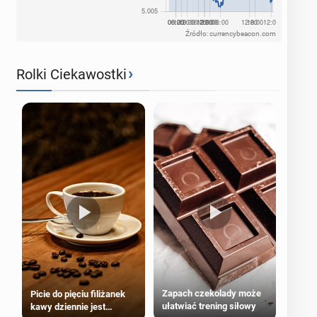
Źródło: currencybeacon.com
›
Rolki Ciekawostki
Zapach czekolady może
Picie do pięciu filiżanek
ułatwiać trening siłowy
kawy dziennie jest