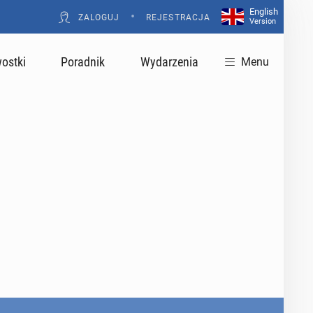
English
•
ZALOGUJ
REJESTRACJA
Version
ostki
Poradnik
Wydarzenia
Menu