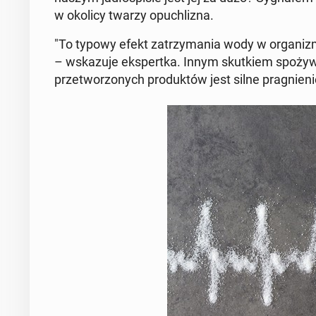
w okolicy twarzy opu­chli­zna.
"To typowy efekt za­trzy­ma­nia wody w or­ga­ni­z
– wska­zu­je eks­pert­ka. Innym skut­kiem spo­ży­w
prze­two­rzo­nych pro­duk­tów jest silne pra­gnie­ni