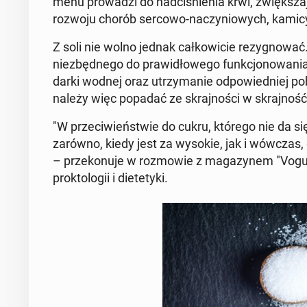
menu pro­wa­dzi do nad­ci­śnie­nia krwi, zwięk­sz
rozwoju chorób sercowo-na­czy­nio­wych, kamicy ne
Z soli nie wolno jednak cał­ko­wi­cie re­zy­gno­
nie­zbęd­ne­go do pra­wi­dło­we­go funk­cjo­no­wa­nia
dar­ki wodnej oraz utrzy­ma­nie od­po­wied­niej po
należy więc popadać ze skraj­no­ści w skraj­ność
"W prze­ci­wień­stwie do cukru, którego nie da si
zarówno, kiedy jest za wysokie, jak i wówczas, gd
– prze­ko­nu­je w roz­mo­wie z ma­ga­zy­nem "Vogue" 
prok­to­lo­gii i die­te­ty­ki.