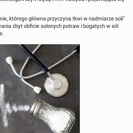
mie, którego główna przy­czy­na tkwi w nad­mia­rze soli"
a­nia zbyt obficie so­lo­nych potraw i bo­ga­tych w sól
e.