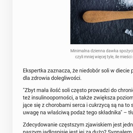
Mi­ni­mal­na dzienna dawka spo­ży­ci
czyli mniej więcej tyle, ile mieśc
Eks­pert­ka za­zna­cza, że nie­do­bór soli w dieci
dla zdrowia do­le­gli­wo­ści.
"Zbyt mała ilość soli często pro­wa­dzi do chro­ni
też in­su­li­no­opor­no­ści, a także zwięk­sza poziom
ją­ce się z cho­ro­ba­mi serca i cu­krzy­cą są na
uwagę na wła­ści­wą podaż tego skład­ni­ka" – tł
Zde­cy­do­wa­nie częst­szym zja­wi­skiem jest jed
naszym ja­dło­spi­sie jest jej za dużo? Sy­gna­łem