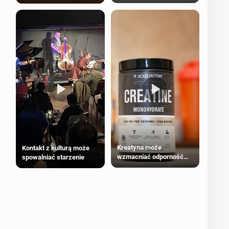
bezpieczne dla
większości dorosłych
Kreatyna może
Kontakt z kulturą może
wzmacniać odporność
spowalniać starzenie
przeciw nowotworom