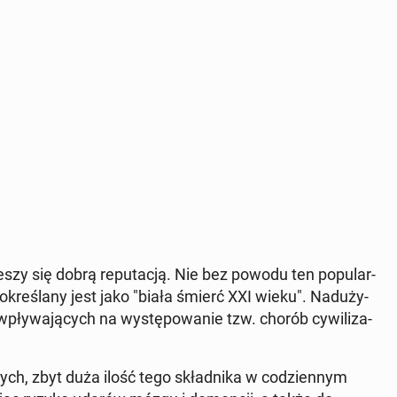
ieszy się dobrą re­pu­ta­cją. Nie bez powodu ten po­pu­lar­
okre­śla­ny jest jako "biała śmierć XXI wieku". Nad­uży­
pły­wa­ją­cych na wy­stę­po­wa­nie tzw. chorób cy­wi­li­za­
­wych, zbyt duża ilość tego skład­ni­ka w co­dzien­nym