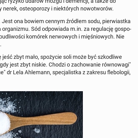
a­jąc ryzyko udarów mózgu i de­men­cji, a także do
rek, oste­opo­ro­zy i nie­któ­rych no­wo­two­rów.
wać. Jest ona bowiem cennym źródłem sodu, pier­wiast­ka
 or­ga­ni­zmu. Sód od­po­wia­da m.in. za re­gu­la­cję go­spo­
­bu­dli­wo­ści komórek ner­wo­wych i mię­śnio­wych. Nie
.
ę jeść zbyt mało, spo­ży­cie soli może być szko­dli­we
y jest zbyt niskie. Chodzi o za­cho­wa­nie rów­no­wa­gi"
dr Lela Ah­le­mann, spe­cja­list­ka z zakresu fle­bo­lo­gii,