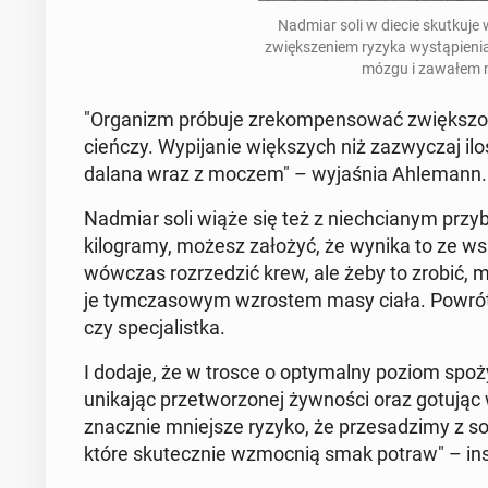
Nadmiar soli w diecie skut­ku­je 
zwięk­sze­niem ryzyka wy­stą­pie­
mózgu i zawałem na
"Or­ga­nizm próbuje zre­kom­pen­so­wać zwięk­szo­
cień­czy. Wy­pi­ja­nie więk­szych niż za­zwy­czaj
da­la­na wraz z moczem" – wy­ja­śnia Ah­le­mann.
Nadmiar soli wiąże się też z nie­chcia­nym przy­b
ki­lo­gra­my, możesz założyć, że wynika to ze ws
wówczas roz­rze­dzić krew, ale żeby to zrobić, mu
je tym­cza­so­wym wzro­stem masy ciała. Powrót 
czy spe­cja­list­ka.
I dodaje, że w trosce o opty­mal­ny poziom spo­ży­
uni­ka­jąc prze­two­rzo­nej żyw­no­ści oraz gotując 
znacz­nie mniej­sze ryzyko, że prze­sa­dzi­my z so
które sku­tecz­nie wzmoc­nią smak potraw" – in­s