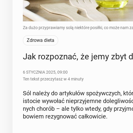
Za dużo przyprawiamy solą niektóre posiłki, co może nam za
Zdrowa dieta
Jak roz­po­znać, że jemy zbyt 
6 STYCZNIA 2025, 09:00
Ten tekst przeczytasz w 4 minuty
Sól należy do ar­ty­ku­łów spo­żyw­czych, kt
istocie wywołać nie­przy­jem­ne do­le­gli­wo­
nych chorób – ale tylko wtedy, gdy przyj­mo
bowiem re­zy­gno­wać cał­ko­wi­cie.