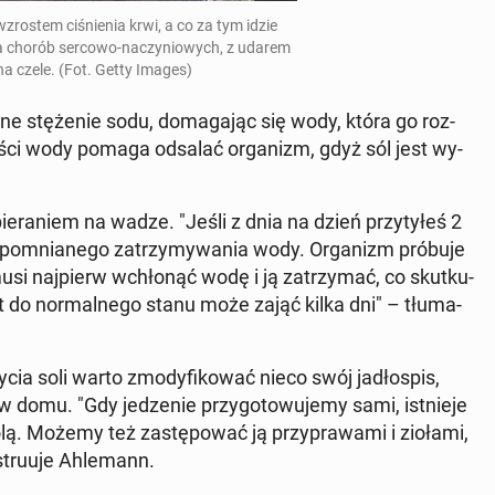
wzro­stem ci­śnie­nia krwi, a co za tym idzie
nia chorób sercowo-na­czy­nio­wych, z udarem
 czele. (Fot. Getty Images)
ne stę­że­nie sodu, do­ma­ga­jąc się wody, która go roz­
 ilości wody pomaga odsalać or­ga­nizm, gdyż sól jest wy­
ie­ra­niem na wadze. "Jeśli z dnia na dzień przy­ty­łeś 2
po­mnia­ne­go za­trzy­my­wa­nia wody. Or­ga­nizm próbuje
si naj­pierw wchło­nąć wodę i ją za­trzy­mać, co skut­ku­
do nor­mal­ne­go stanu może zająć kilka dni" – tłu­ma­
cia soli warto zmo­dy­fi­ko­wać nieco swój ja­dło­spis,
w domu. "Gdy je­dze­nie przy­go­to­wu­je­my sami, ist­nie­je
lą. Możemy też za­stę­po­wać ją przy­pra­wa­mi i ziołami,
tru­uje Ah­le­mann.