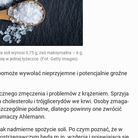
a soli wynosi 3,75 g, zaś mak­sy­mal­na – 6 g,
i się w jednej ły­żecz­ce. (Fot. Getty Images)
e pomoże wywołać nie­przy­jem­ne i po­ten­cjal­nie groźne
cz­ne­go zmę­cze­nia i pro­ble­mów z krą­że­niem. Sprzyja
 cho­le­ste­ro­lu i trój­gli­ce­ry­dów we krwi. Osoby zma­ga­
 to szcze­gól­nie podatne, dlatego powinny one zwrócić
u­ma­czy Ah­le­mann.
nak nad­mier­ne spo­ży­cie soli. Po czym poznać, że w
 ostrze­gaw­czym będą m.in. wzdęcia i po­ja­wia­ją­ca się