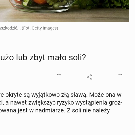
szkodzić... (Fot. Getty Images)
dużo lub zbyt mało soli?
óre okryte są wy­jąt­ko­wo złą sławą. Może ona w
ści, a nawet zwięk­szyć ryzyko wy­stą­pie­nia groź­
­wa­na jest w nad­mia­rze. Z soli nie należy