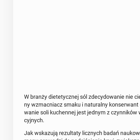
W branży die­te­tycz­nej sól zde­cy­do­wa­nie nie c
ny wzmac­niacz smaku i na­tu­ral­ny kon­ser­want 
wa­nie soli ku­chen­nej jest jednym z czyn­ni­ków w
cyj­nych.
Jak wska­zu­ją re­zul­ta­ty licz­nych badań na­uko