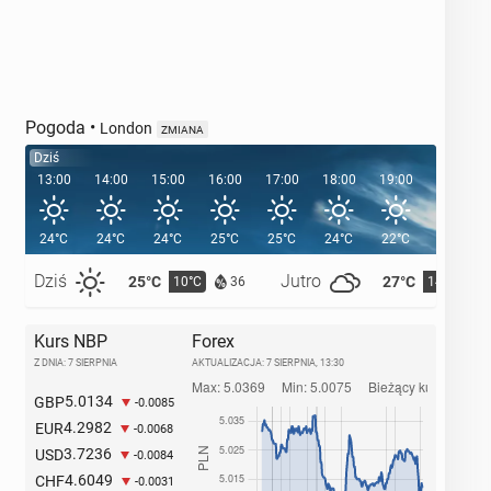
Pogoda
•
London
ZMIANA
Dziś
13:00
14:00
15:00
16:00
17:00
18:00
19:00
20:00
24°C
24°C
24°C
25°C
25°C
24°C
22°C
21°C
Dziś
Jutro
25°C
27°C
10°C
14°C
36
Kurs NBP
Forex
Z DNIA: 7 SIERPNIA
AKTUALIZACJA:
7 SIERPNIA, 13:30
5.0134
GBP
-0.0085
4.2982
EUR
-0.0068
3.7236
USD
-0.0084
4.6049
CHF
-0.0031