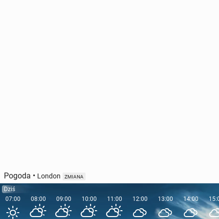
Pogoda
•
London
ZMIANA
Dziś
07:00
08:00
09:00
10:00
11:00
12:00
13:00
14:00
15: