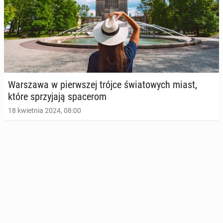
War­sza­wa w pierw­szej trójce świa­to­wych miast,
które sprzy­ja­ją spa­ce­rom
18 kwietnia 2024, 08:00