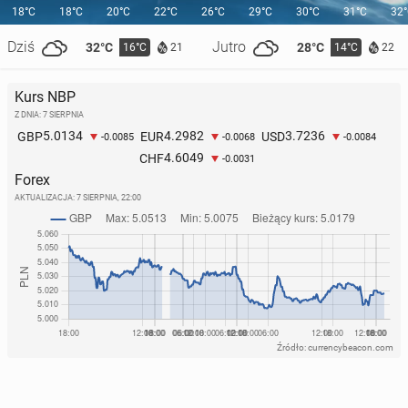
18°C
18°C
20°C
22°C
26°C
29°C
30°C
31°C
32
Dziś
Jutro
32°C
28°C
16°C
14°C
21
22
Kurs NBP
Z DNIA: 7 SIERPNIA
5.0134
4.2982
3.7236
GBP
EUR
USD
-0.0085
-0.0068
-0.0084
4.6049
CHF
-0.0031
Forex
AKTUALIZACJA:
7 SIERPNIA, 22:00
Źródło: currencybeacon.com