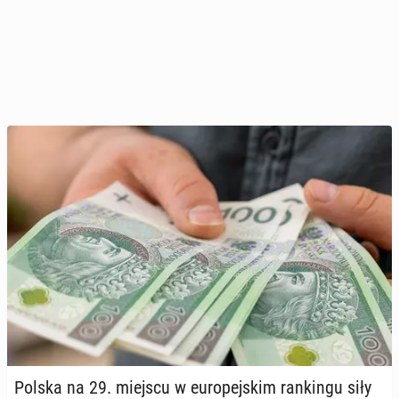
Polska na 29. miejscu w eu­ro­pej­skim ran­kin­gu siły