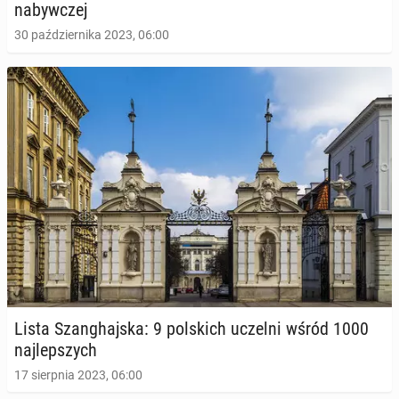
na­byw­czej
30 października 2023, 06:00
Lista Szan­ghaj­ska: 9 pol­skich uczelni wśród 1000
naj­lep­szych
17 sierpnia 2023, 06:00