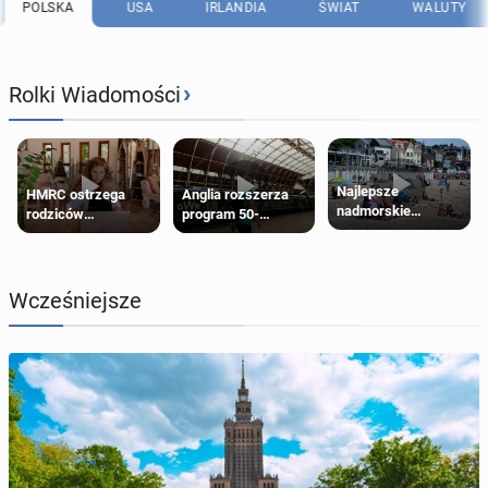
POLSKA
USA
IRLANDIA
ŚWIAT
WALUTY
›
Rolki Wiadomości
Najlepsze
HMRC ostrzega
Anglia rozszerza
nadmorskie
rodziców
program 50-
miasteczko blisko
pobierających Child
procentowych
Londynu
Benefit. Mogą być
zniżek kolejowych
zobowiązani do
na 18-latków
zwrotu zasiłku
Wcześniejsze