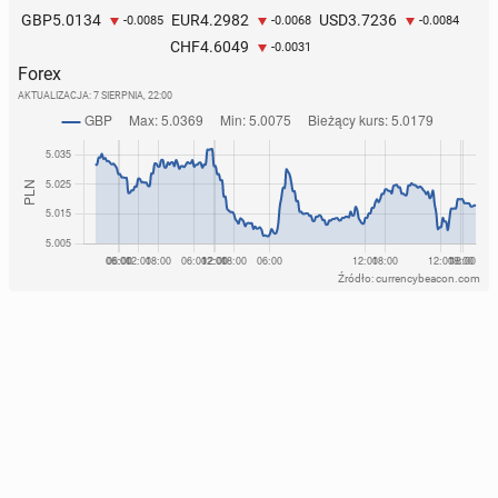
5.0134
4.2982
3.7236
GBP
EUR
USD
-0.0085
-0.0068
-0.0084
4.6049
CHF
-0.0031
Forex
AKTUALIZACJA:
7 SIERPNIA, 22:00
Źródło: currencybeacon.com