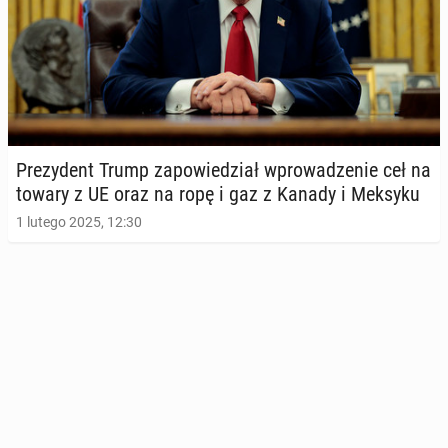
Pre­zy­dent Trump za­po­wie­dział wpro­wa­dze­nie ceł na
towary z UE oraz na ropę i gaz z Kanady i Meksyku
1 lutego 2025, 12:30