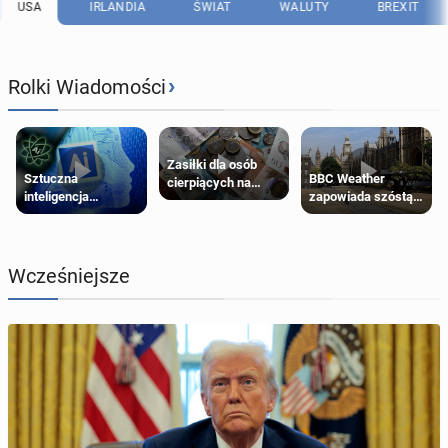
USA
IRLANDIA
ŚWIAT
WALUTY
BREXIT
›
Rolki Wiadomości
Zasiłki dla osób
Sztuczna
BBC Weather
cierpiących na
inteligencja
zapowiada szóstą
schorzenia
próbowała oszukać
falę upałów w
psychiczne
człowieka
Londynie
Wcześniejsze