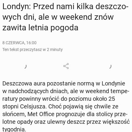
Londyn: Przed nami kilka desz­czo­
wych dni, ale w weekend znów
zawita letnia pogoda
8 CZERWCA, 16:00
Ten tekst przeczytasz w 2 minuty
Desz­czo­wa aura po­zo­sta­nie normą w Lon­dy­nie
w nad­cho­dzą­cych dniach, ale w weekend tem­pe­
ra­tu­ry powinny wrócić do poziomu około 25
stopni Cel­sju­sza. Choć pojawią się chwile ze
słońcem, Met Office pro­gno­zu­je dla stolicy prze­
lot­ne opady oraz ulewny deszcz przez więk­szość
ty­go­dnia.