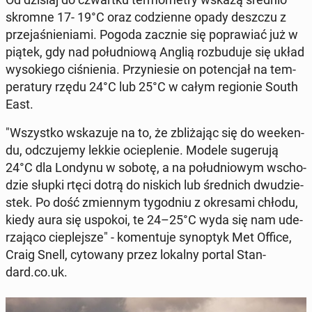
skromne 17- 19°C oraz co­dzien­ne opady deszczu z
prze­ja­śnie­nia­mi. Pogoda zacznie się po­pra­wiać już w
piątek, gdy nad po­łu­dnio­wą Anglią roz­bu­du­je się układ
wy­so­kie­go ci­śnie­nia. Przy­nie­sie on po­ten­cjał na tem­
pe­ra­tu­ry rzędu 24°C lub 25°C w całym re­gio­nie South
East.
"Wszyst­ko wska­zu­je na to, że zbli­ża­jąc się do week­en­
du, od­czu­je­my lekkie ocie­ple­nie. Modele su­ge­ru­ją
24°C dla Londynu w sobotę, a na po­łu­dnio­wym wscho­
dzie słupki rtęci dotrą do niskich lub śred­nich dwu­dzie­
stek. Po dość zmien­nym ty­go­dniu z okre­sa­mi chłodu,
kiedy aura się uspokoi, te 24–25°C wyda się nam ude­
rza­ją­co cie­plej­sze" - ko­men­tu­je syn­op­tyk Met Office,
Craig Snell, cy­to­wa­ny przez lokalny portal Stan­
dard.co.uk.