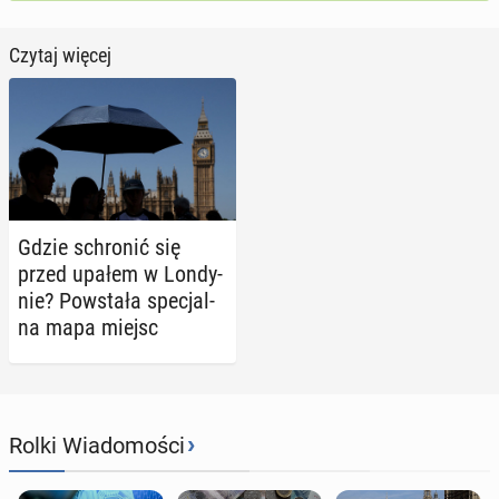
Czytaj więcej
Gdzie schro­nić się
przed upałem w Lon­dy­
nie? Po­wsta­ła spe­cjal­
na mapa miejsc
›
Rolki Wiadomości