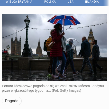
WIELKA BRYTANIA
POLSKA
USA
IRLANDIA
Ponura i deszczowa pogoda da się we znaki mieszkańcom Londynu
przez większość tego tygodnia... (Fot. Getty Images)
Pogoda