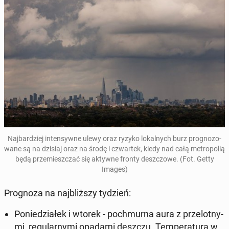
Naj­bar­dziej in­ten­syw­ne ulewy oraz ryzyko lo­kal­nych burz pro­gno­zo­
wa­ne są na dzisiaj oraz na środę i czwar­tek
, kiedy nad całą me­tro­po­lią
będą prze­miesz­czać się aktywne fronty desz­czo­we. (Fot. Getty
Images)
Pro­gno­za na naj­bliż­szy tydzień:
Po­nie­dzia­łek i wtorek - po­chmur­na aura z prze­lot­ny­
mi, re­gu­lar­ny­mi opadami deszczu. Tem­pe­ra­tu­ra w