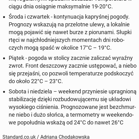
ciągu dnia osią­gnie mak­sy­mal­nie 19-20°C.
Środa i czwar­tek - kon­ty­nu­acja ka­pry­śnej pogody.
Pro­gno­zy wska­zu­ją na prze­lot­ne ulewy, a lo­kal­nie
mogą pojawić się nawet burze z pio­ru­na­mi
. Słupki
rtęci w naj­chłod­niej­szych mo­men­tach dni ro­bo­
czych mogą spaść w okolice 17°C – 19°C.
Piątek - pogoda w stolicy zacznie za­li­czać wyraźny
zwrot. Front desz­czo­wy zacznie ustę­po­wać, a niebo
się prze­ja­śni, co pozwoli tem­pe­ra­tu­rze pod­sko­czyć
do około 22°C – 23°C
.
Sobota i nie­dzie­la – weekend przy­nie­sie upra­gnio­ną
sta­bi­li­za­cję dzięki roz­bu­do­wu­ją­ce­mu się ukła­do­wi
wy­so­kie­go ci­śnie­nia. Pro­gno­zo­wa­ne jest bez­chmur­
ne niebo i dużo słońca, a ter­mo­me­try w week­en­do­
we po­po­łu­dnia wskażą od 24°C do nawet 26°C
Standard.co.uk / Adriana Chodakowska