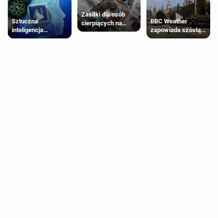
Zasiłki dla osób
Sztuczna
BBC Weather
cierpiących na
inteligencja
zapowiada szóstą
schorzenia
próbowała oszukać
falę upałów w
psychiczne
człowieka
Londynie