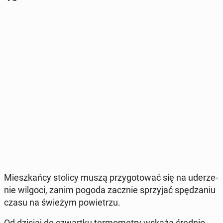
Miesz­kań­cy stolicy muszą przy­go­to­wać się na ude­rze­
nie wilgoci, zanim pogoda zacznie sprzy­jać spę­dza­niu
czasu na świeżym po­wie­trzu.
Od dzisiaj do czwart­ku ter­mo­me­try wskażą średnio