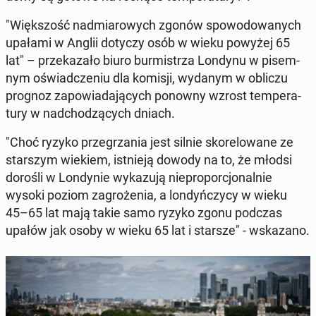
"Więk­szość nad­mia­ro­wych zgonów spo­wo­do­wa­nych
upałami w Anglii dotyczy osób w wieku powyżej 65
lat" – prze­ka­za­ło biuro bur­mi­strza Londynu w pi­sem­
nym oświad­cze­niu dla komisji, wydanym w obliczu
prognoz za­po­wia­da­ją­cych ponowny wzrost tem­pe­ra­
tu­ry w nad­cho­dzą­cych dniach.
"Choć ryzyko prze­grza­nia jest silnie sko­re­lo­wa­ne ze
star­szym wiekiem, ist­nie­ją dowody na to, że młodsi
dorośli w Lon­dy­nie wy­ka­zu­ją nie­pro­por­cjo­nal­nie
wysoki poziom za­gro­że­nia, a lon­dyń­czy­cy w wieku
45–65 lat mają takie samo ryzyko zgonu podczas
upałów jak osoby w wieku 65 lat i starsze" - wska­za­no.