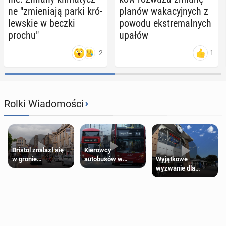
ne "zmie­nia­ją parki kró­
planów wa­ka­cyj­nych z
lew­skie w beczki
powodu eks­tre­mal­nych
prochu"
upałów
2
1
›
Rolki Wiadomości
Bristol znalazł się
Kierowcy
Wyjątkowe
w gronie
autobusów w
wyzwanie dla
najlepszych
Londynie
posiadaczy kart
kierunków podróży
zapowiadają strajki
Tesco Clubcard!
na świecie