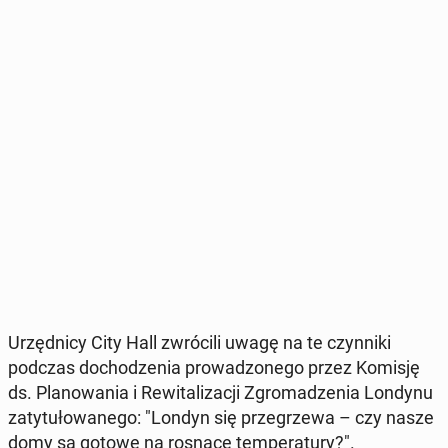
Urzęd­ni­cy City Hall zwró­ci­li uwagę na te czyn­ni­ki
podczas do­cho­dze­nia pro­wa­dzo­ne­go przez Komisję
ds. Pla­no­wa­nia i Re­wi­ta­li­za­cji Zgro­ma­dze­nia Londynu
za­ty­tu­ło­wa­ne­go: "Londyn się prze­grze­wa – czy nasze
domy są gotowe na rosnące tem­pe­ra­tu­ry?"
.