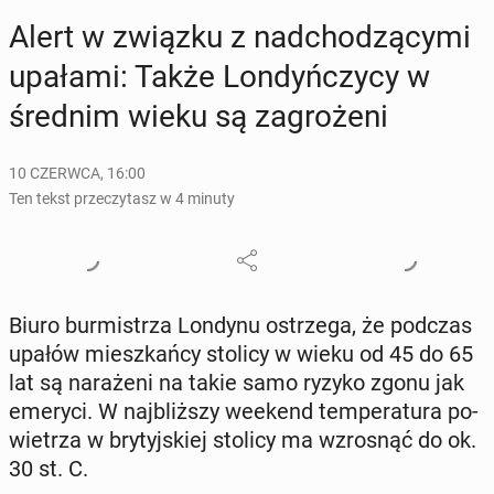
Alert w związku z nad­cho­dzą­cy­mi
upałami: Także Lon­dyń­czy­cy w
średnim wieku są za­gro­że­ni
10 CZERWCA, 16:00
Ten tekst przeczytasz w 4 minuty
Biuro bur­mi­strza Londynu ostrze­ga, że podczas
upałów miesz­kań­cy stolicy w wieku od 45 do 65
lat są na­ra­że­ni na takie samo ryzyko zgonu jak
emeryci. W naj­bliż­szy weekend tem­pe­ra­tu­ra po­
wie­trza w bry­tyj­skiej stolicy ma wzro­snąć do ok.
30 st. C.