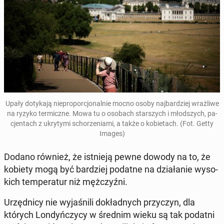
Upały do­ty­ka­ją nie­pro­por­cjo­nal­nie mocno osoby naj­bar­dziej wraż­li­we
na ryzyko ter­micz­ne. Mowa tu o osobach star­szych i młod­szych, pa­
cjen­tach z ukry­ty­mi scho­rze­nia­mi, a także o ko­bie­tach. (Fot. Getty
Images)
Dodano również, że ist­nie­ją pewne dowody na to, że
kobiety mogą być bar­dziej podatne na dzia­ła­nie wy­so­
kich tem­pe­ra­tur niż męż­czyź­ni.
Urzęd­ni­cy nie wy­ja­śni­li do­kład­nych przy­czyn, dla
których Lon­dyń­czy­cy w średnim wieku są tak podatni