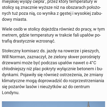
miej­skiej wyspy ciepła"
, przez który tem­pe­ra­tu­ry w
stolicy są znacz­nie wyższe niż na ob­sza­rach po­ło­żo­
nych tuż poza nią, co wynika z gęstej i wy­so­kiej za­bu­
do­wy miasta.
Wiele osób w stolicy do­jeż­dża również do pracy, w tym
metrem, gdzie tem­pe­ra­tu­ry w trakcie fali upałów po­
tra­fią dra­stycz­nie wzro­snąć.
Sto­łecz­ny ko­mi­sarz ds. jazdy na rowerze i pie­szych,
Will Norman, za­zna­czył, że zielony skwer po­ro­śnię­ty
drze­wa­mi może być podczas upałów nawet o 4°C
chłod­niej­szy niż plac pokryty wy­łącz­nie betonem i bu­
dyn­ka­mi. Po­ja­wi­ły się również ostrze­że­nia, że zmiany
kli­ma­tycz­ne mogą do­pro­wa­dzić do roz­prze­strze­nia­nia
się pożarów lasów i nie­użyt­ków aż do centrum
Londynu.