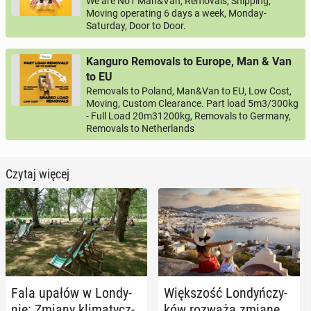
We are No1 Man&Van, Removals, Shipping,
Moving operating 6 days a week, Monday-
Saturday, Door to Door.
Kanguro Removals to Europe, Man & Van
to EU
Removals to Poland, Man&Van to EU, Low Cost,
Moving, Custom Clearance. Part load 5m3/300kg
- Full Load 20m31200kg, Removals to Germany,
Removals to Netherlands
Czytaj więcej
Fala upałów w Lon­dy­
Więk­szość Lon­dyń­czy­
nie: Zmiany kli­ma­tycz­
ków rozważa zmianę