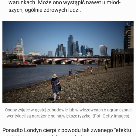
wa­run­kach. Może ono wy­stą­pić nawet u młod­
szych, ogólnie zdro­wych ludzi.
Osoby żyjące w gęstej za­bu­do­wie lub w wie­żow­cach o ogra­ni­czo­nej
wen­ty­la­cji są na­ra­żo­ne na naj­więk­sze ryzyko. (Fot. Getty Images)
Ponadto Londyn cierpi z powodu tak zwanego "efektu