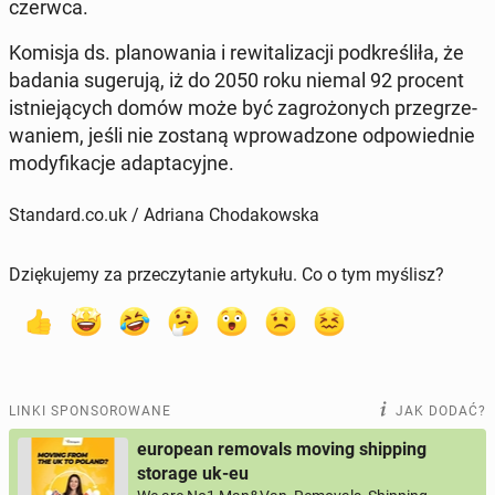
czerwca
.
Komisja ds. pla­no­wa­nia i re­wi­ta­li­za­cji pod­kre­śli­ła, że
badania su­ge­ru­ją, iż do 2050 roku niemal 92 procent
ist­nie­ją­cych domów może być za­gro­żo­nych prze­grze­
wa­niem, jeśli nie zostaną wpro­wa­dzo­ne od­po­wied­nie
mo­dy­fi­ka­cje ad­ap­ta­cyj­ne.
Standard.co.uk / Adriana Chodakowska
Dziękujemy za przeczytanie artykułu. Co o tym myślisz?
LINKI SPONSOROWANE
JAK DODAĆ?
european removals moving shipping
storage uk-eu