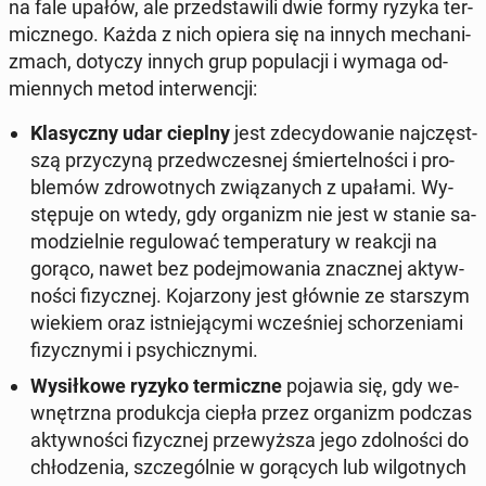
na fale upałów, ale przed­sta­wi­li dwie formy ryzyka ter­
micz­ne­go. Każda z nich opiera się na innych me­cha­ni­
zmach, dotyczy innych grup po­pu­la­cji i wymaga od­
mien­nych metod in­ter­wen­cji:
Kla­sycz­ny udar cieplny
jest zde­cy­do­wa­nie naj­częst­
szą przy­czy­ną przed­wcze­snej śmier­tel­no­ści i pro­
ble­mów zdro­wot­nych zwią­za­nych z upałami. Wy­
stę­pu­je on wtedy, gdy or­ga­nizm nie jest w stanie sa­
mo­dziel­nie re­gu­lo­wać tem­pe­ra­tu­ry w reakcji na
gorąco, nawet bez po­dej­mo­wa­nia znacz­nej ak­tyw­
no­ści fi­zycz­nej. Ko­ja­rzo­ny jest głównie ze star­szym
wiekiem oraz ist­nie­ją­cy­mi wcze­śniej scho­rze­nia­mi
fi­zycz­ny­mi i psy­chicz­ny­mi.
Wy­sił­ko­we ryzyko ter­micz­ne
pojawia się, gdy we­
wnętrz­na pro­duk­cja ciepła przez or­ga­nizm podczas
ak­tyw­no­ści fi­zycz­nej prze­wyż­sza jego zdol­no­ści do
chło­dze­nia, szcze­gól­nie w go­rą­cych lub wil­got­nych