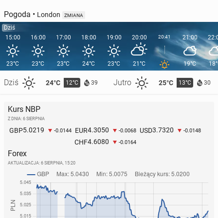
Pogoda
•
London
ZMIANA
Dziś
15:00
16:00
17:00
18:00
19:00
20:00
20:41
21:00
22:
23°C
23°C
23°C
24°C
23°C
21°C
19°C
18
Dziś
Jutro
24°C
25°C
12°C
13°C
39
30
Kurs NBP
Z DNIA: 6 SIERPNIA
5.0219
4.3050
3.7320
GBP
EUR
USD
-0.0144
-0.0068
-0.0148
4.6080
CHF
-0.0164
Forex
AKTUALIZACJA:
6 SIERPNIA, 15:20