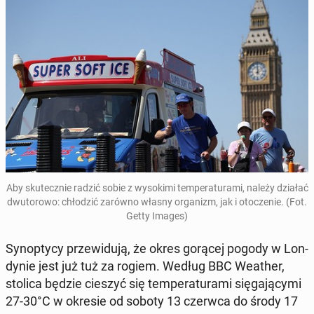
Aby sku­tecz­nie radzić sobie z wy­so­ki­mi tem­pe­ra­tu­ra­mi, należy działać
dwu­to­ro­wo: chło­dzić zarówno własny or­ga­nizm, jak i oto­cze­nie. (Fot.
Getty Images)
Syn­op­ty­cy prze­wi­du­ją, że okres gorącej pogody w Lon­
dy­nie jest już tuż za rogiem. Według BBC Weather,
stolica będzie cieszyć się tem­pe­ra­tu­ra­mi się­ga­ją­cy­mi
27-30°C w okresie od soboty 13 czerwca do środy 17