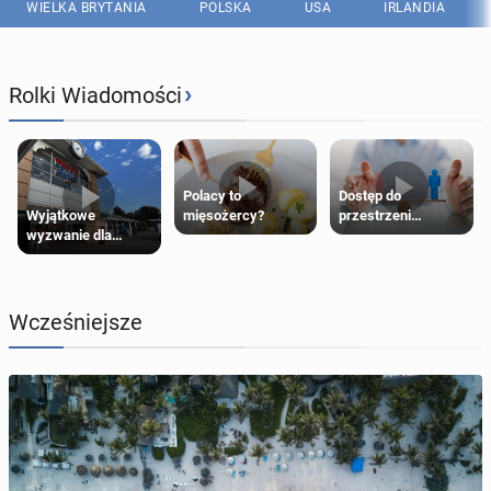
WIELKA BRYTANIA
POLSKA
USA
IRLANDIA
›
Rolki Wiadomości
Polacy to
Dostęp do
Wyjątkowe
mięsożercy?
przestrzeni
wyzwanie dla
przeznaczonych
posiadaczy kart
dla jednej płci ma
Tesco Clubcard!
opierać się
wyłącznie na płci
biologicznej
Wcześniejsze