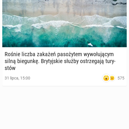
Rośnie liczba zakażeń pa­so­ży­tem wy­wo­łu­ją­cym
silną bie­gun­kę. Bry­tyj­skie służby ostrze­ga­ją tu­ry­
stów
575
31 lipca, 15:00