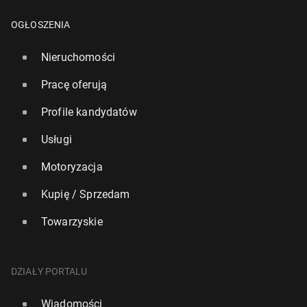
OGŁOSZENIA
Nieruchomości
Pracę oferują
Profile kandydatów
Usługi
Motoryzacja
Kupię / Sprzedam
Towarzyskie
Par­la­ment we Francji osta­tecz­nie przyjął projekt
DZIAŁY PORTALU
ustawy o "pomocy w umie­ra­niu"
Wiadomości