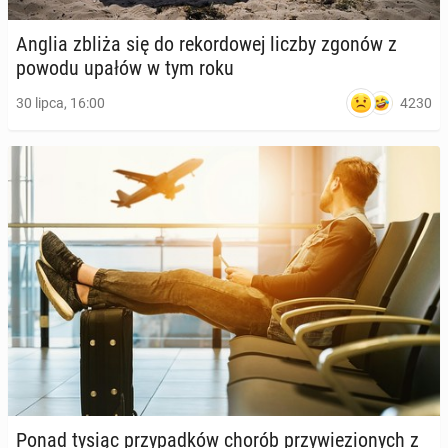
Anglia zbliża się do re­kor­do­wej liczby zgonów z
powodu upałów w tym roku
4230
30 lipca, 16:00
Ponad tysiąc przy­pad­ków chorób przy­wie­zio­nych z