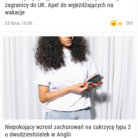
za­gra­ni­cy do UK. Apel do wy­jeż­dża­ją­cych na
wakacje
283
23 lipca, 10:00
Nie­po­ko­ją­cy wzrost za­cho­ro­wań na cu­krzy­cę typu 2
u dwu­dzie­sto­la­tek w Anglii