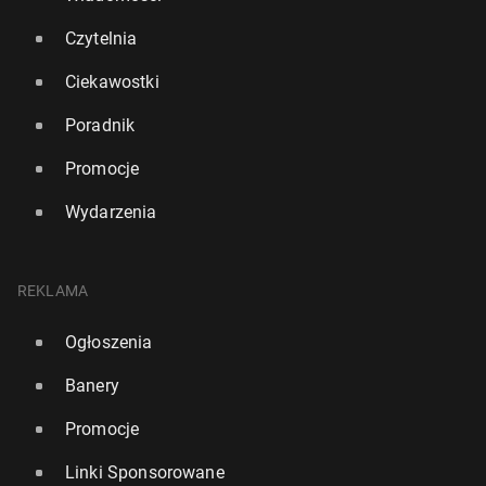
170
16 lipca, 12:00
Czytelnia
Ciekawostki
Poradnik
Promocje
Wydarzenia
REKLAMA
Ogłoszenia
Bry­tyj­skie dzieci będą jednym z naj­mniej zdro­wych
Banery
pokoleń od dzie­się­cio­le­ci
Promocje
361
16 lipca, 11:15
Linki Sponsorowane