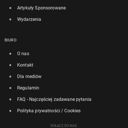
Artykuły Sponsorowane
Wydarzenia
BIURO
O nas
Kontakt
Dla mediów
Kolejny zgon zwią­za­ny z odrą w Anglii. Ponad
Regulamin
połowa zakażeń przy­pa­da na Londyn
FAQ - Najczęściej zadawane pytania
652
11 lipca, 11:00
Polityka prywatności / Cookies
DOŁĄCZ DO NAS: