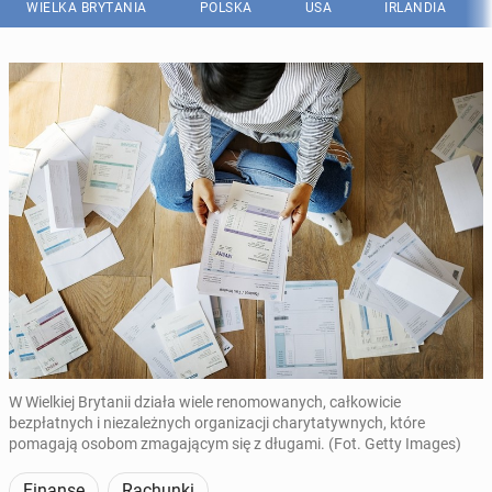
WIELKA BRYTANIA
POLSKA
USA
IRLANDIA
W Wielkiej Brytanii działa wiele renomowanych, całkowicie
bezpłatnych i niezależnych organizacji charytatywnych, które
pomagają osobom zmagającym się z długami. (Fot. Getty Images)
Finanse
Rachunki