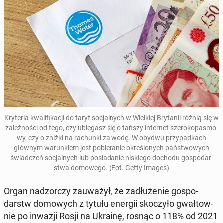
Kry­te­ria kwa­li­fi­ka­cji do taryf so­cjal­nych w Wiel­kiej Bry­ta­nii różnią się w
za­leż­no­ści od tego, czy ubie­gasz się o tańszy in­ter­net sze­ro­ko­pa­smo­
wy, czy o zniżki na ra­chun­ki za wodę. W obydwu przy­pad­kach
głównym wa­run­kiem jest po­bie­ra­nie okre­ślo­nych pań­stwo­wych
świad­czeń so­cjal­nych lub po­sia­da­nie ni­skie­go dochodu go­spo­dar­
stwa do­mo­we­go
. (Fot. Getty Images)
Organ nad­zor­czy za­uwa­żył, że za­dłu­że­nie go­spo­
darstw do­mo­wych z tytułu energii sko­czy­ło gwał­tow­
nie po inwazji Rosji na Ukrainę, rosnąc o 118% od 2021