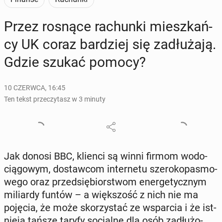
Przez rosnące ra­chun­ki miesz­kań­
cy UK coraz bar­dziej się za­dłu­ża­ją.
Gdzie szukać pomocy?
10 CZERWCA, 16:45
Ten tekst przeczytasz w 3 minuty
Jak donosi BBC, klienci są winni firmom wo­do­
cią­go­wym, do­staw­com in­ter­ne­tu sze­ro­ko­pa­smo­
we­go oraz przed­się­bior­stwom ener­ge­tycz­nym
mi­liar­dy funtów – a więk­szość z nich nie ma
pojęcia, że może sko­rzy­stać ze wspar­cia i że ist­
nie­ją tańsze taryfy so­cjal­ne dla osób za­dłu­żo­