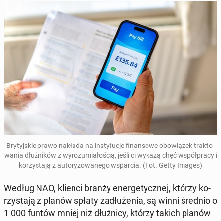
Bry­tyj­skie prawo nakłada na in­sty­tu­cje fi­nan­so­we obo­wią­zek trak­to­
wa­nia dłuż­ni­ków z wy­ro­zu­mia­ło­ścią, jeśli ci wykażą chęć współ­pra­cy i
ko­rzy­sta­ją z au­to­ry­zo­wa­ne­go wspar­cia. (Fot. Getty Images)
Według NAO, klienci branży ener­ge­tycz­nej, którzy ko­
rzy­sta­ją z planów spłaty za­dłu­że­nia, są winni średnio o
1 000 funtów mniej niż dłuż­ni­cy, którzy takich planów