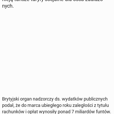
nych.
Bry­tyj­ski organ nad­zor­czy ds. wy­dat­ków pu­blicz­nych
podał, że do marca ubie­głe­go roku za­le­gło­ści z tytułu
ra­chun­ków i opłat wy­no­si­ły ponad 7 mi­liar­dów funtów.