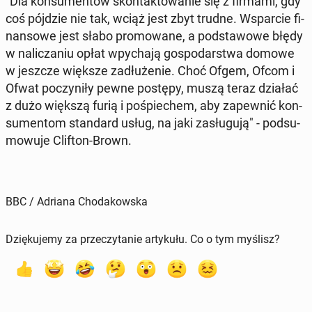
"Dla kon­su­men­tów skon­tak­to­wa­nie się z firmami, gdy
coś pójdzie nie tak, wciąż jest zbyt trudne. Wspar­cie fi­
nan­so­we jest słabo pro­mo­wa­ne, a pod­sta­wo­we błędy
w na­li­cza­niu opłat wpy­cha­ją go­spo­dar­stwa domowe
w jeszcze większe za­dłu­że­nie. Choć Ofgem, Ofcom i
Ofwat po­czy­ni­ły pewne postępy, muszą teraz działać
z dużo większą furią i po­śpie­chem, aby za­pew­nić kon­
su­men­tom stan­dard usług, na jaki za­słu­gu­ją" - pod­su­
mo­wu­je Clifton-Brown.
BBC / Adriana Chodakowska
Dziękujemy za przeczytanie artykułu. Co o tym myślisz?