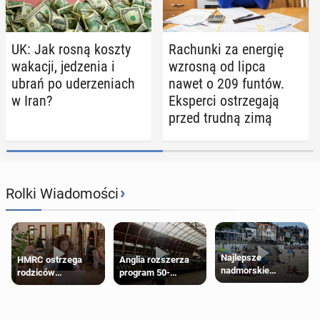
UK: Jak rosną koszty
Ra­chun­ki za energię
wakacji, je­dze­nia i
wzrosną od lipca
ubrań po ude­rze­niach
nawet o 209 funtów.
w Iran?
Eks­per­ci ostrze­ga­ją
przed trudną zimą
›
Rolki Wiadomości
Najlepsze
HMRC ostrzega
Anglia rozszerza
nadmorskie
rodziców
program 50-
miasteczko blisko
pobierających Child
procentowych
Londynu
Benefit. Mogą być
zniżek kolejowych
zobowiązani do
na 18-latków