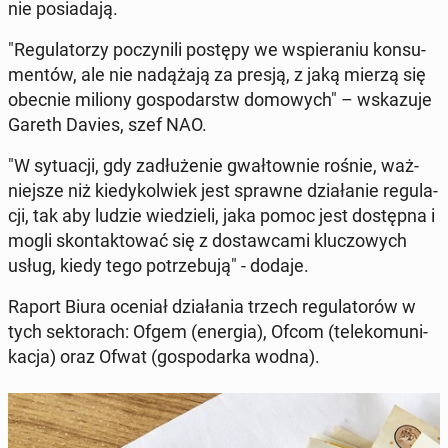
nie po­sia­da­ją.
"Re­gu­la­to­rzy po­czy­ni­li postępy we wspie­ra­niu kon­su­
men­tów, ale nie na­dą­ża­ją za presją, z jaką mierzą się
obecnie miliony go­spo­darstw do­mo­wych" – wska­zu­je
Gareth Davies, szef NAO.
"W sy­tu­acji, gdy za­dłu­że­nie gwał­tow­nie rośnie, waż­
niej­sze niż kie­dy­kol­wiek jest sprawne dzia­ła­nie re­gu­la­
cji, tak aby ludzie wie­dzie­li, jaka pomoc jest do­stęp­na i
mogli skon­tak­to­wać się z do­staw­ca­mi klu­czo­wych
usług, kiedy tego po­trze­bu­ją" - dodaje.
Raport Biura oceniał dzia­ła­nia trzech re­gu­la­to­rów w
tych sek­to­rach: Ofgem (energia), Ofcom (te­le­ko­mu­ni­
ka­cja) oraz Ofwat (go­spo­dar­ka wodna).