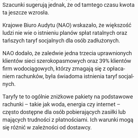
Sza­cun­ki su­ge­ru­ją jednak, że od tamtego czasu kwota
ta jeszcze wzrosła.
Krajowe Biuro Audytu (NAO) wska­za­ło, że więk­szość
ludzi nie wie o ist­nie­niu planów spłat ra­tal­nych oraz
tań­szych taryf so­cjal­nych dla osób za­dłu­żo­nych.
NAO dodało, że za­le­d­wie jedna trzecia upraw­nio­nych
klien­tów sieci sze­ro­ko­pa­smo­wych oraz 39% klien­tów
firm wo­do­cią­go­wych, którzy zmagają się z opła­ca­
niem ra­chun­ków, była świa­do­ma ist­nie­nia taryf so­cjal­
nych.
Taryfy te to ogólnie zniż­ko­we pakiety na pod­sta­wo­we
ra­chun­ki – takie jak woda, energia czy in­ter­net –
często do­stęp­ne dla osób po­bie­ra­ją­cych zasiłki lub
ma­ją­cych trud­no­ści z płat­no­ścia­mi. Ich warunki mogą
się różnić w za­leż­no­ści od do­staw­cy.