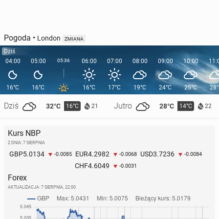
Pogoda
•
London
ZMIANA
Dziś
04:00
05:00
05:36
06:00
07:00
08:00
09:00
10:00
11:
16°C
16°C
16°C
17°C
19°C
24°C
25°C
28
Dziś
Jutro
32°C
28°C
16°C
14°C
21
22
Kurs NBP
Z DNIA: 7 SIERPNIA
5.0134
4.2982
3.7236
GBP
EUR
USD
-0.0085
-0.0068
-0.0084
4.6049
CHF
-0.0031
Forex
AKTUALIZACJA:
7 SIERPNIA, 22:00