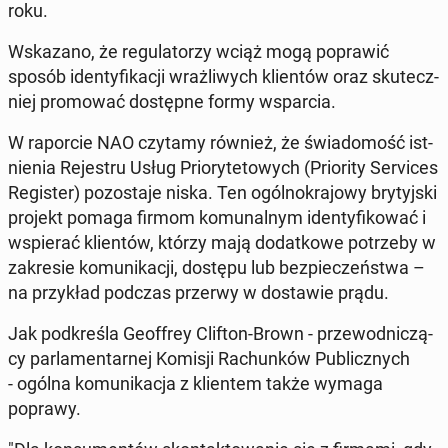
roku.
Wska­za­no, że re­gu­la­to­rzy wciąż mogą po­pra­wić
sposób iden­ty­fi­ka­cji wraż­li­wych klien­tów oraz sku­tecz­
niej pro­mo­wać do­stęp­ne formy wspar­cia.
W ra­por­cie NAO czytamy również, że świa­do­mość ist­
nie­nia Re­je­stru Usług Prio­ry­te­to­wych (Prio­ri­ty Se­rvi­ces
Re­gi­ster) po­zo­sta­je niska. Ten ogól­no­kra­jo­wy bry­tyj­ski
projekt pomaga firmom ko­mu­nal­nym iden­ty­fi­ko­wać i
wspie­rać klien­tów, którzy mają do­dat­ko­we po­trze­by w
za­kre­sie ko­mu­ni­ka­cji, dostępu lub bez­pie­czeń­stwa –
na przy­kład podczas przerwy w do­sta­wie prądu.
Jak pod­kre­śla Geof­frey Clifton-Brown - prze­wod­ni­czą­
cy par­la­men­tar­nej Komisji Ra­chun­ków Pu­blicz­nych
- ogólna ko­mu­ni­ka­cja z klien­tem także wymaga
poprawy.