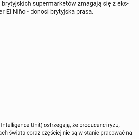
 do bry­tyj­skich su­per­mar­ke­tów zmagają się z eks­
r El Niño - donosi bry­tyj­ska prasa.
­tel­li­gen­ce Unit) ostrze­ga­ją, że pro­du­cen­ci ryżu,
nach świata coraz czę­ściej nie są w stanie pra­co­wać na