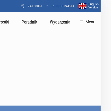
English
•
ZALOGUJ
REJESTRACJA
Version
ostki
Poradnik
Wydarzenia
Menu