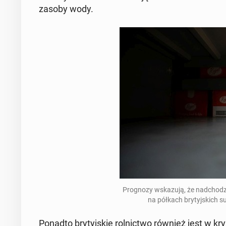
zasoby wody.
Pro­gno­zy wska­zu­ją, że nad­cho­d
na półkach bry­tyj­skich s
Ponadto b
ry­tyj­skie rol­nic­two również jest w kry