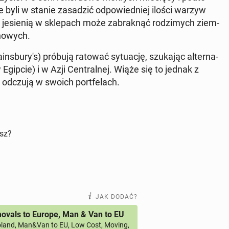
ie byli w stanie za­sa­dzić od­po­wied­niej ilości warzyw
e­sie­nią w skle­pach może za­brak­nąć ro­dzi­mych ziem­
no­wych.
ins­bu­ry­'s) próbują ratować sy­tu­ację, szu­ka­jąc al­ter­na­
Egipcie) i w Azji Cen­tral­nej. Wiąże się to jednak z
ci odczują w swoich port­fe­lach.
isz?
JAK DODAĆ?
vals to Europe, Man & Van to EU
land, Man&Van to EU, Low Cost, Moving,