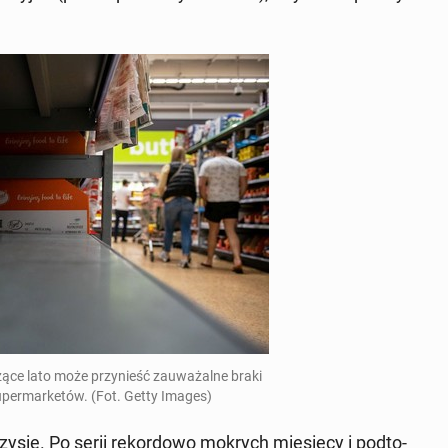
zą­ce lato może przy­nieść za­uwa­żal­ne braki
u­per­mar­ke­tów. (Fot. Getty Images)
­zy­sie. Po serii re­kor­do­wo mokrych mie­się­cy i pod­to­