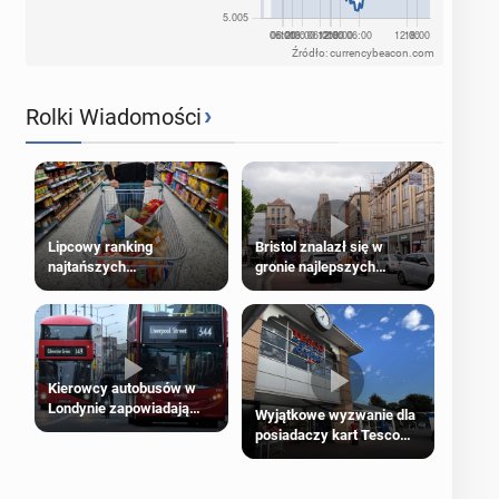
Źródło: currencybeacon.com
›
Rolki Wiadomości
Lipcowy ranking
Bristol znalazł się w
najtańszych
gronie najlepszych
supermarketów
kierunków podróży na
świecie
Kierowcy autobusów w
Londynie zapowiadają
Wyjątkowe wyzwanie dla
strajki
posiadaczy kart Tesco
Clubcard!