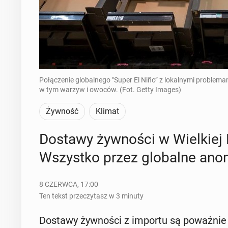
Połączenie globalnego "Super El Niño” z lokalnymi proble
w tym warzyw i owoców. (Fot. Getty Images)
Żywność
Klimat
Dostawy żyw­no­ści w Wiel­kiej B
Wszyst­ko przez glo­bal­ne ano­
8 CZERWCA, 17:00
Ten tekst przeczytasz w 3 minuty
Dostawy żyw­no­ści z importu są po­waż­nie za