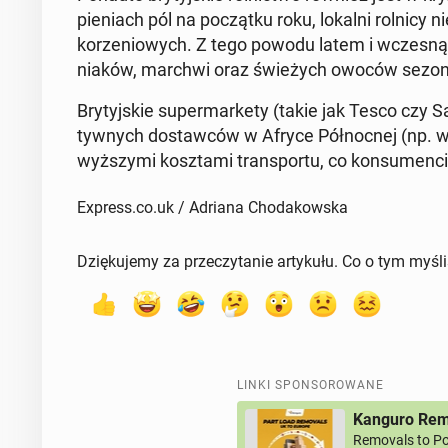
pie­niach pól na po­cząt­ku roku, lokalni rolnicy n
ko­rze­nio­wych. Z tego powodu latem i wczesną j
nia­ków, marchwi oraz świe­żych owoców se­zo­
Bry­tyj­skie su­per­mar­ke­ty (takie jak Tesco czy Sa­
tyw­nych do­staw­ców w Afryce Pół­noc­nej (np. w 
wyż­szy­mi kosz­ta­mi trans­por­tu, co kon­su­men­
Express.co.uk / Adriana Chodakowska
Dziękujemy za przeczytanie artykułu. Co o tym myśl
LINKI SPONSOROWANE
Kanguro Remo
Removals to Po