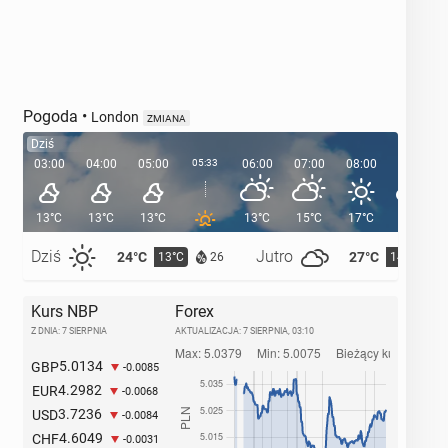
Pogoda
•
London
ZMIANA
Dziś
03:00
04:00
05:00
05:33
06:00
07:00
08:00
09:00
13°C
13°C
13°C
13°C
15°C
17°C
19°C
Dziś
Jutro
24°C
27°C
13°C
14°C
26
Kurs NBP
Forex
Z DNIA: 7 SIERPNIA
AKTUALIZACJA:
7 SIERPNIA, 03:10
5.0134
GBP
-0.0085
4.2982
EUR
-0.0068
3.7236
USD
-0.0084
4.6049
CHF
-0.0031