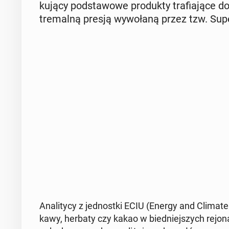
ku­ją­cy pod­sta­wo­we pro­duk­ty tra­fia­ją­ce
tre­mal­ną presją wy­wo­ła­ną przez tzw. Supe
Ana­li­ty­cy z jed­nost­ki ECIU (Energy and Climate In
kawy, herbaty czy kakao w bied­niej­szych re­jo­