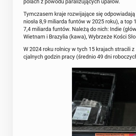
polach z powodu pa­ra­li­żu­ją­cych upałów.
Tym­cza­sem kraje roz­wi­ja­ją­ce się od­po­wia­da­j
nio­sła 8,9 mi­liar­da funtów w 2025 roku), a
top 1
7,4 mi­liar­da funtów. Należą do nich: Indie (głó
Wietnam i Bra­zy­lia (kawa), Wy­brze­że Kości Sł
W 2024 roku rolnicy w tych 15 krajach stra­ci­li z
cjal­nych godzin pracy
(średnio 49 dni ro­bo­czyc