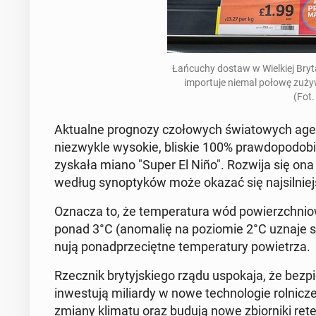
Łań­cu­chy dostaw w Wiel­kiej Bry­ta­
im­por­tu­je niemal połowę zu­ż
(Fot.
Ak­tu­al­ne pro­gno­zy czo­ło­wych świa­to­wych agen
nie­zwy­kle wysokie, bliskie 100% praw­do­po­do­b
zyskała miano "Super El Niño". Rozwija się ona zna
według syn­op­ty­ków może okazać się naj­sil­niej­
Oznacza to, że tem­pe­ra­tu­ra wód po­wierzch­nio­
ponad 3°C
(ano­ma­lię na po­zio­mie 2°C uznaje si
nu­ją po­nad­prze­cięt­ne tem­pe­ra­tu­ry po­wie­trza.
Rzecz­nik bry­tyj­skie­go rządu uspo­ka­ja, że bez­
in­we­stu­ją mi­liar­dy w nowe tech­no­lo­gie rol­ni­
zmiany klimatu oraz budują nowe zbior­ni­ki re­ten