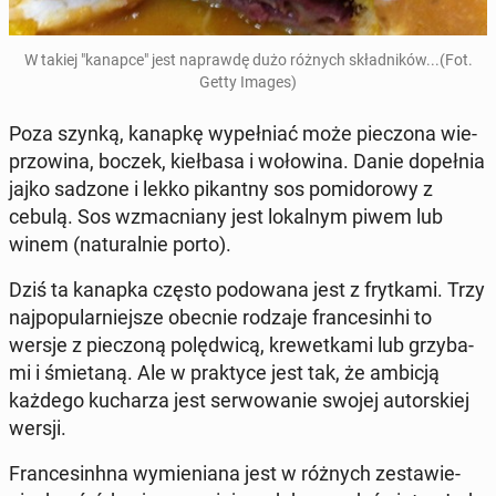
W takiej "kanapce" jest na­praw­dę dużo różnych skład­ni­ków...(Fot.
Getty Images)
Poza szynką, kanapkę wy­peł­niać może pie­czo­na wie­
przo­wi­na, boczek, kieł­ba­sa i wo­ło­wi­na. Danie do­peł­nia
jajko sadzone i lekko pi­kant­ny sos po­mi­do­ro­wy z
cebulą. Sos wzmac­nia­ny jest lo­kal­nym piwem lub
winem (na­tu­ral­nie porto).
Dziś ta kanapka często po­do­wa­na jest z fryt­ka­mi. Trzy
naj­po­pu­lar­niej­sze obecnie rodzaje fran­ce­sin­hi to
wersje z pie­czo­ną po­lę­dwi­cą, kre­wet­ka­mi lub grzy­ba­
mi i śmie­ta­ną. Ale w prak­ty­ce jest tak, że ambicją
każdego ku­cha­rza jest ser­wo­wa­nie swojej au­tor­skiej
wersji.
Fran­ce­sinh­na wy­mie­nia­na jest w różnych ze­sta­wie­