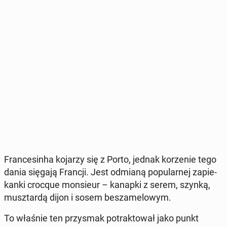
Fran­ce­sin­ha kojarzy się z Porto, jednak ko­rze­nie tego
dania sięgają Francji. Jest odmianą po­pu­lar­nej za­pie­
kan­ki crocque mon­sieur – kanapki z serem, szynką,
musz­tar­dą dijon i sosem be­sza­me­lo­wym.
To właśnie ten przy­smak po­trak­to­wał jako punkt