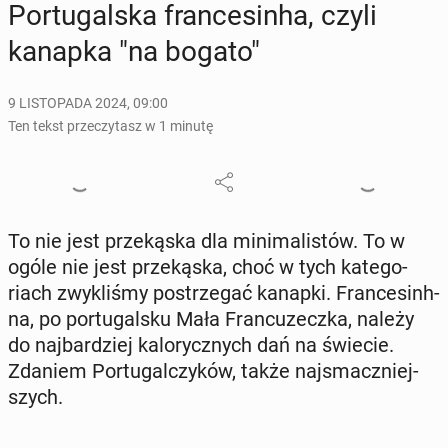
Por­tu­gal­ska fran­ce­sin­ha, czyli
kanapka "na bogato"
9 LISTOPADA 2024, 09:00
Ten tekst przeczytasz w 1 minutę
To nie jest prze­ką­ska dla mi­ni­ma­li­stów. To w
ogóle nie jest prze­ką­ska, choć w tych ka­te­go­
riach zwy­kli­śmy po­strze­gać kanapki. Fran­ce­sinh­
na, po por­tu­gal­sku Mała Fran­cu­zecz­ka, należy
do naj­bar­dziej ka­lo­rycz­nych dań na świecie.
Zdaniem Por­tu­gal­czy­ków, także naj­smacz­niej­
szych.