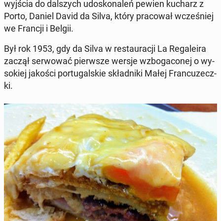
wyjścia do dal­szych udo­sko­na­leń pewien kucharz z
Porto, Daniel David da Silva, który pra­co­wał wcze­śniej
we Francji i Belgii.
Był rok 1953, gdy da Silva w re­stau­ra­cji La Re­ga­le­ira
zaczął ser­wo­wać pierw­sze wersje wzbo­ga­co­nej o wy­
so­kiej jakości por­tu­gal­skie skład­ni­ki Małej Fran­cu­zecz­
ki.