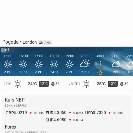
Pogoda
•
London
ZMIANA
Dziś
15:00
16:00
17:00
18:00
19:00
20:00
20:41
21:00
22:
23°C
23°C
23°C
24°C
23°C
21°C
19°C
18
Dziś
Jutro
24°C
25°C
12°C
13°C
39
30
Kurs NBP
Z DNIA: 6 SIERPNIA
5.0219
4.3050
3.7320
GBP
EUR
USD
-0.0144
-0.0068
-0.0148
4.6080
CHF
-0.0164
Forex
AKTUALIZACJA:
6 SIERPNIA, 15:20