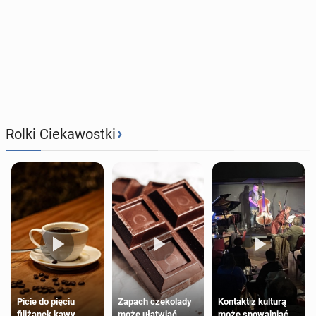
›
Rolki Ciekawostki
Zapach czekolady
Kontakt z kulturą
Picie do pięciu
może ułatwiać
może spowalniać
filiżanek kawy