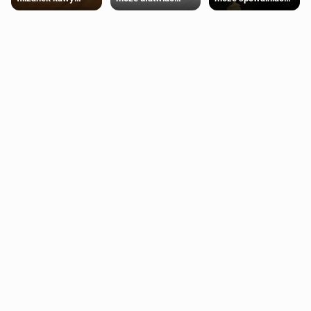
trening siłowy
starzenie
dziennie jest
bezpieczne dla
większości
dorosłych