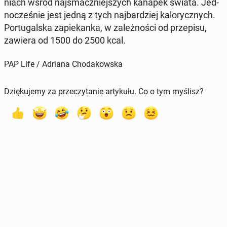
niach wśród naj­smacz­niej­szych kanapek świata. Jed­
no­cze­śnie jest jedną z tych naj­bar­dziej ka­lo­rycz­nych.
Por­tu­gal­ska za­pie­kan­ka, w za­leż­no­ści od prze­pi­su,
zawiera od 1500 do 2500 kcal.
PAP Life / Adriana Chodakowska
Dziękujemy za przeczytanie artykułu. Co o tym myślisz?