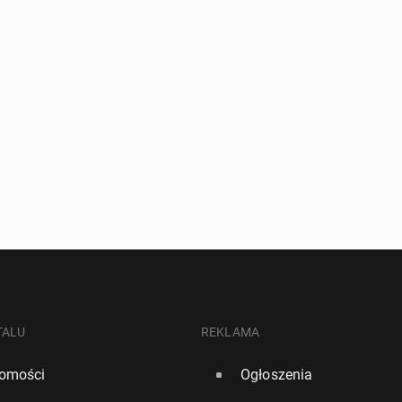
TALU
REKLAMA
omości
Ogłoszenia