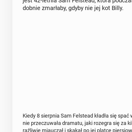
jest 42-letnia Sam Fel­ste­ad, która podcz
dob­nie zmar­ła­by, gdyby nie jej kot Billy.
Kiedy 8 sierp­nia Sam Fel­ste­ad kładła się spać 
nie prze­czu­wa­ła dramatu, jaki rozegra się za k
raź­li­wie miau­czał i skakał po jej platce pier­si