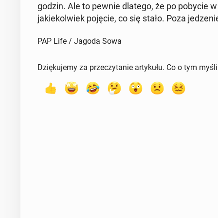
godzin. Ale to pewnie dlatego, że po pobycie w s
ja­kie­kol­wiek pojęcie, co się stało. Poza je­dze­
PAP Life / Jagoda Sowa
Dziękujemy za przeczytanie artykułu. Co o tym myśl