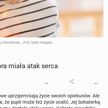
y chorobowe... (Fot. Getty Images)
która miała atak serca
e uprzy­jem­nia­ją życie swoich opie­ku­nów. Ale
­je, że pupil może też życie ocalić. Jej bo­ha­ter­ką