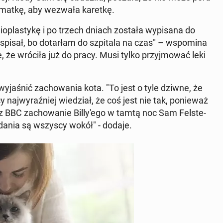
ją matkę, aby wezwała karetkę.
o­pla­sty­kę i po trzech dniach została wy­pi­sa­na do
 spisał, bo do­tar­łam do szpi­ta­la na czas" – wspo­mi­na
e, że wróciła już do pracy. Musi tylko przyj­mo­wać leki
wy­ja­śnić za­cho­wa­nia kota. "To jest o tyle dziwne, że
aj­wy­raź­niej wie­dział, że coś jest nie tak, po­nie­waż
 BBC za­cho­wa­nie Bil­ly­'e­go w tamtą noc Sam Fel­ste­
 zdania są wszyscy wokół" - dodaje.