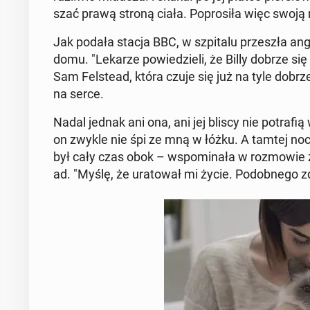
szać prawą stroną ciała. Po­pro­si­ła więc swo
Jak podała stacja BBC, w szpi­ta­lu prze­szła an­gi
domu. "Lekarze po­wie­dzie­li, że Billy dobrze się
Sam Fel­ste­ad, która czuje się już na tyle dobrz
na serce.
Nadal jednak ani ona, ani jej bliscy nie po­tra­fią 
on zwykle nie śpi ze mną w łóżku. A tamtej nocy n
był cały czas obok – wspo­mi­na­ła w roz­mo­wie z
ad. "Myślę, że ura­to­wał mi życie. Po­dob­ne­go