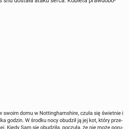
as snu dostała ataku serca. Kobieta praw­do­bo­
w swoim domu w Not­tin­gham­shi­re, czuła się świet­nie i
ilka godzin. W środku nocy obudził ją jej kot, który prze­
o­wej. Kiedy Sam się obu­dzi­ła, poczuła, że nie może po­ru­