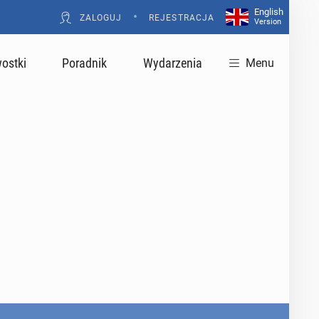
English
•
ZALOGUJ
REJESTRACJA
Version
ostki
Poradnik
Wydarzenia
Menu