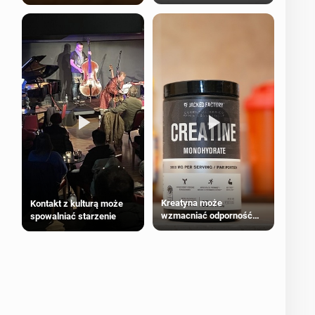
bezpieczne dla
większości dorosłych
Kreatyna może
Kontakt z kulturą może
wzmacniać odporność
spowalniać starzenie
przeciw nowotworom