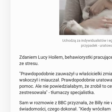
Uchodzą za in­dy­wi­du­ali­stów i e
przy­pa­dek - ura­to­
Zdaniem Lucy Hoilem, be­ha­wio­ryst­ki pra­cu­ją­cej 
ze stresu.
"Praw­do­po­dob­nie za­uwa­żył u wła­ści­ciel­ki zmian
wsko­czył i miau­czał. Praw­do­po­dob­nie ura­to
pomoc. Ale nie po­wie­dzia­ła­bym, że zrobił to ce
ze­stre­so­wa­ła" - tłu­ma­czy spe­cja­list­ka.
Sam w roz­mo­wie z BBC przy­zna­ła, że Billy nie w
świa­do­mo­ści, czego dokonał. "Kiedy wró­ci­łam