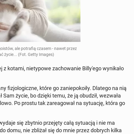
go­istów, ale po­tra­fią czasem - nawet przez
wać życie... (Fot. Getty Images)
z kotami, nie­ty­po­we za­cho­wa­nie Bil­ly­'e­go wy­ni­ka­ło
y fi­zjo­lo­gicz­ne, które go za­nie­po­ko­iły. Dlatego na nią
­wał Sam życie, bo dzięki temu, że ją obudził, wezwała
lowo. Po prostu tak za­re­ago­wał na sy­tu­ację, która go
ydaje się zbytnio prze­ję­ty całą sy­tu­acją i nie ma
 do domu, nie zbliżał się do mnie przez dobrych kilka