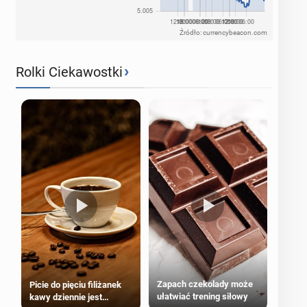
Źródło: currencybeacon.com
›
Rolki Ciekawostki
Zapach czekolady może
Picie do pięciu filiżanek
ułatwiać trening siłowy
kawy dziennie jest