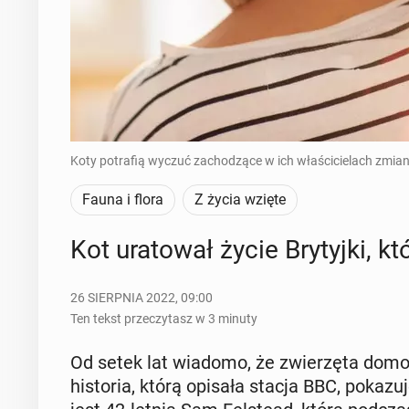
Koty potrafią wyczuć zachodzące w ich właścicielach zmian
Fauna i flora
Z życia wzięte
Kot ura­to­wał życie Bry­tyj­ki, 
26 SIERPNIA 2022, 09:00
Ten tekst przeczytasz w 3 minuty
Od setek lat wiadomo, że zwie­rzę­ta domow
hi­sto­ria, którą opisała stacja BBC, po­ka­zu