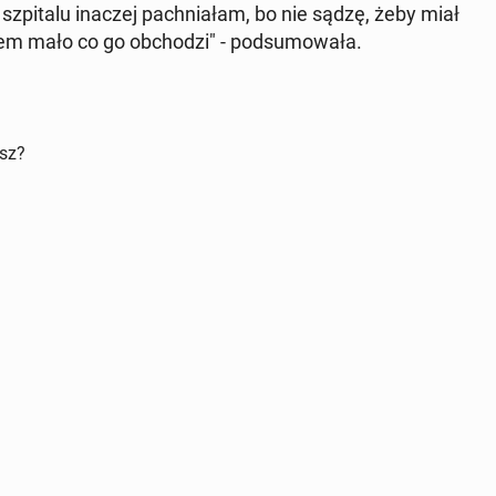
zpi­ta­lu inaczej pach­nia­łam, bo nie sądzę, żeby miał
niem mało co go ob­cho­dzi" - pod­su­mo­wa­ła.
isz?