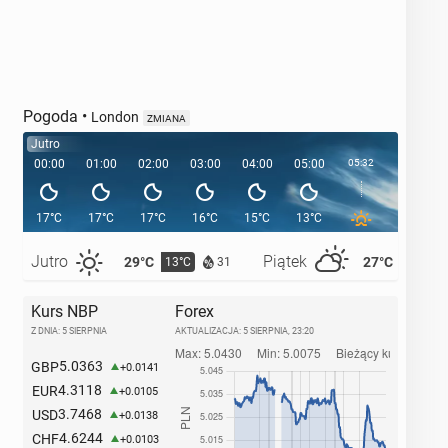
Pogoda
•
London
ZMIANA
Jutro
00:00
01:00
02:00
03:00
04:00
05:00
05:32
06:00
17°C
17°C
17°C
16°C
15°C
13°C
13°C
Jutro
Piątek
29°C
27°C
13°C
16°C
31
Kurs NBP
Forex
Z DNIA: 5 SIERPNIA
AKTUALIZACJA:
5 SIERPNIA, 23:20
5.0363
GBP
+0.0141
4.3118
EUR
+0.0105
3.7468
USD
+0.0138
4.6244
CHF
+0.0103