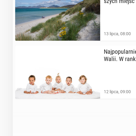
szych miejsc
13 lipca, 08:00
Naj­po­pu­lar­
Walii. W ran­k
12 lipca, 09:00