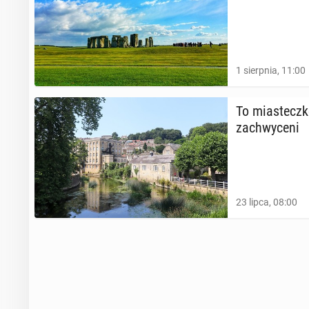
1 sierpnia, 11:00
To mia­stecz­k
za­chwy­ce­ni
23 lipca, 08:00