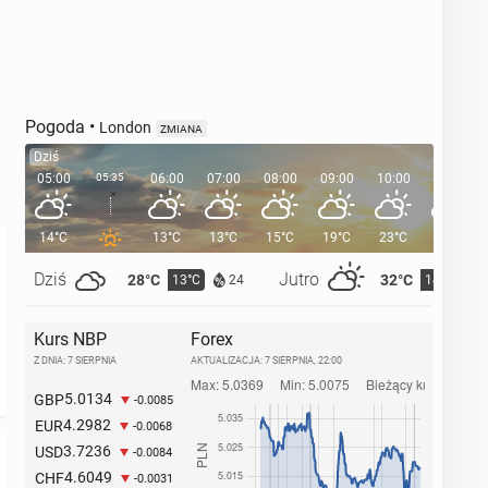
Pogoda
•
London
ZMIANA
Dziś
05:00
05:35
06:00
07:00
08:00
09:00
10:00
11:00
14°C
13°C
13°C
15°C
19°C
23°C
25°C
Dziś
Jutro
28°C
32°C
13°C
14°C
24
Kurs NBP
Forex
Z DNIA: 7 SIERPNIA
AKTUALIZACJA:
7 SIERPNIA, 22:00
5.0134
GBP
-0.0085
4.2982
EUR
-0.0068
3.7236
USD
-0.0084
4.6049
CHF
-0.0031