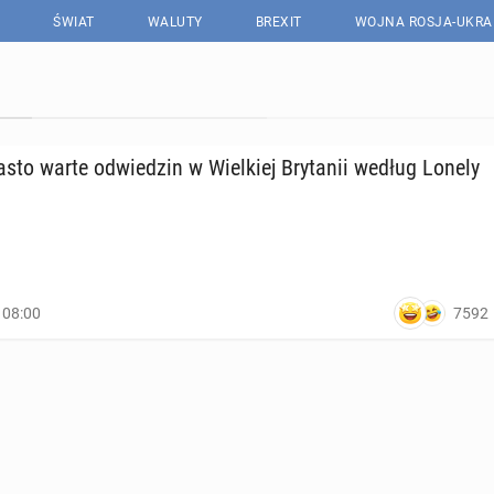
ŚWIAT
WALUTY
BREXIT
WOJNA ROSJA-UKRA
asto warte od­wie­dzin w Wiel­kiej Bry­ta­nii według Lonely
7592
, 08:00