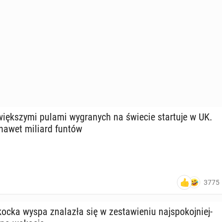
więk­szy­mi pulami wy­gra­nych na świecie star­tu­je w UK.
 nawet miliard funtów
3775
cka wyspa zna­la­zła się w ze­sta­wie­niu naj­spo­koj­niej­