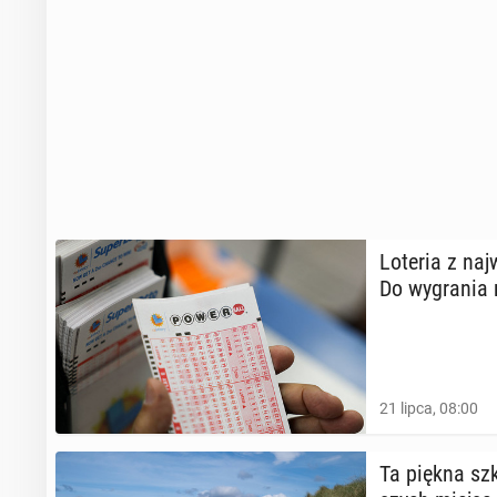
Loteria z naj­
Do wy­gra­nia
21 lipca, 08:00
Ta piękna szko