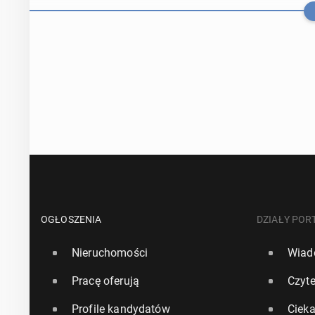
Ewen­tu­al­ne
czać do­dat­k
OGŁOSZENIA
DZIAŁY POR
Nieruchomości
Wiad
10 lipca, 13:45
Pracę oferują
Czyte
"Pięknie utrzy
Profile kandydatów
Ciek