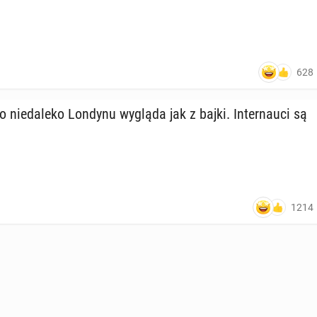
628
o nie­da­le­ko Londynu wygląda jak z bajki. In­ter­nau­ci są
1214