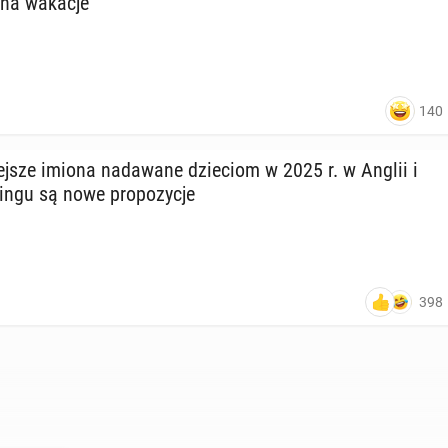
 na wakacje
140
niej­sze imiona nada­wa­ne dzie­ciom w 2025 r. w Anglii i
in­gu są nowe pro­po­zy­cje
398