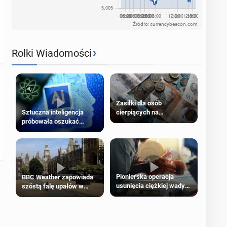
Źródło: currencybeacon.com
›
Rolki Wiadomości
Zasiłki dla osób
cierpiących na
Sztuczna inteligencja
schorzenia psychiczne
próbowała oszukać
człowieka
Pionierska operacja
BBC Weather zapowiada
usunięcia ciężkiej wady
szóstą falę upałów w
wrodzonej płodu w łonie
Londynie
matki