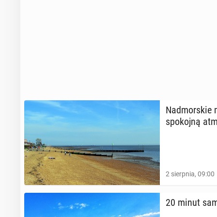
Nad­mor­skie 
spo­koj­ną at­m
2 sierpnia, 09:00
20 minut sam 