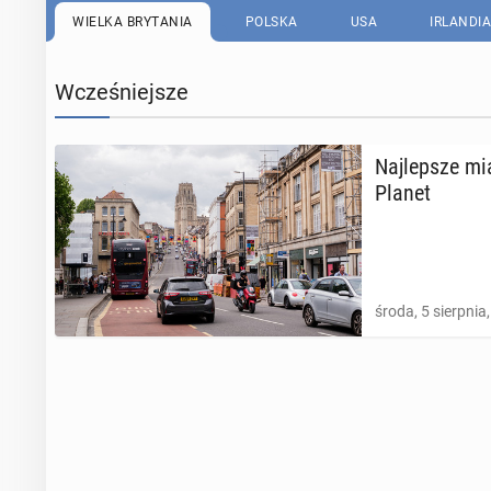
WIELKA BRYTANIA
POLSKA
USA
IRLANDIA
Wcześniejsze
Naj­lep­sze mi
Planet
środa, 5 sierpnia