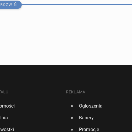
ROZWIŃ
 zwy­cię­stwo Anglii w Mi­strzo­stwach Świata może ozna­
o­wy bank holiday
TALU
REKLAMA
omości
Ogłoszenia
8158
lnia
Banery
­ma­na" dziel­ni­ca Londynu uznana za jedno z naj­ład­niej­
awostki
Promocje