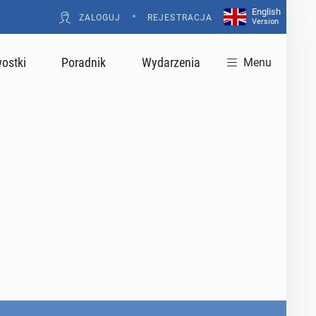
English
•
ZALOGUJ
REJESTRACJA
Version
ostki
Poradnik
Wydarzenia
Menu