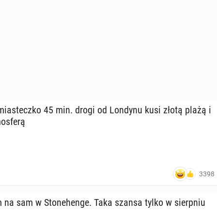
mia­stecz­ko 45 min. drogi od Londynu kusi złotą plażą i
os­fe­rą
3398
na sam w Sto­ne­hen­ge. Taka szansa tylko w sierp­niu