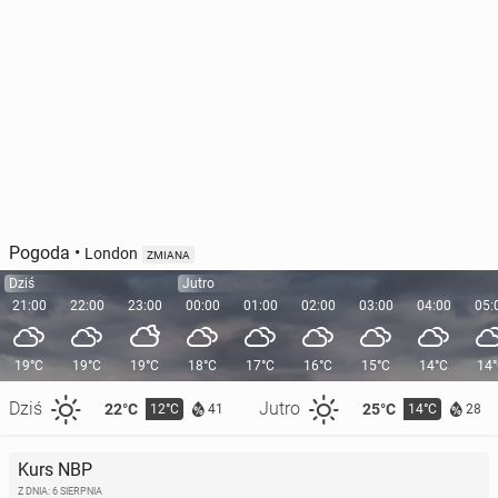
Pogoda
•
London
ZMIANA
Dziś
Jutro
21:00
22:00
23:00
00:00
01:00
02:00
03:00
04:00
05:
19°C
19°C
19°C
18°C
17°C
16°C
15°C
14°C
14
Dziś
Jutro
22°C
25°C
12°C
14°C
41
28
Kurs NBP
Z DNIA: 6 SIERPNIA