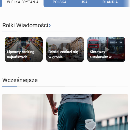
WIELKA BRYTANIA
POLSKA
USA
IRLANDIA
›
Rolki Wiadomości
Lipcowy ranking
Bristol znalazł się
Kierowcy
najtańszych
w gronie
autobusów w
supermarketów
najlepszych
Londynie
kierunków podróży
zapowiadają strajki
na świecie
Wcześniejsze