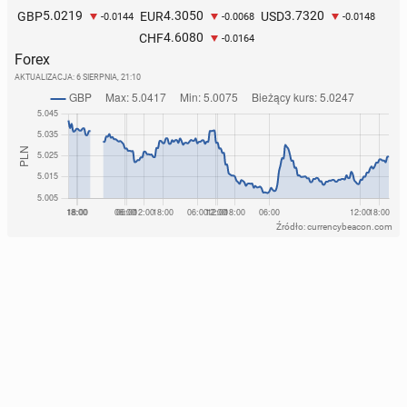
5.0219
4.3050
3.7320
GBP
EUR
USD
-0.0144
-0.0068
-0.0148
4.6080
CHF
-0.0164
Forex
AKTUALIZACJA:
6 SIERPNIA, 21:10
Źródło: currencybeacon.com