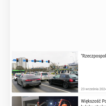
"Rzecz­po­spo­
23 września 2024
Więk­szość Po