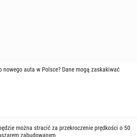
up nowego auta w Polsce? Dane mogą za­ska­ki­wać
ędzie można stracić za prze­kro­cze­nie pręd­ko­ści o 50
sza­rem za­bu­do­wa­nym