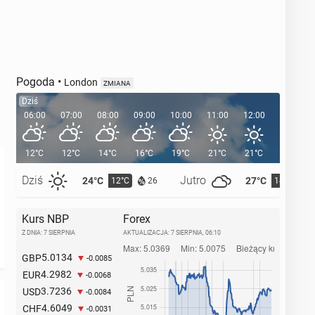
Pogoda
•
London
ZMIANA
Dziś
06:00
07:00
08:00
09:00
10:00
11:00
12:00
13:00
12°C
12°C
14°C
16°C
19°C
21°C
21°C
22°C
Dziś
Jutro
24°C
27°C
12°C
14°C
26
Kurs NBP
Forex
Z DNIA: 7 SIERPNIA
AKTUALIZACJA:
7 SIERPNIA, 06:10
5.0134
GBP
-0.0085
4.2982
EUR
-0.0068
3.7236
USD
-0.0084
4.6049
CHF
-0.0031