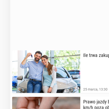
Ile trwa zak
25 marca, 13:30
Prawo jazdy b
km/h poza ob­