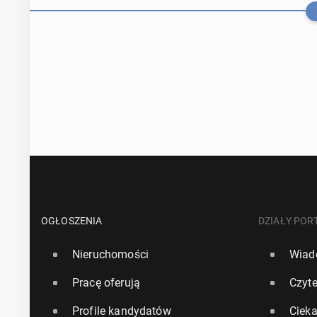
Raport: Co cz
mo­chód
OGŁOSZENIA
DZIAŁY POR
Nieruchomości
Wiad
29 lutego 2024, 
Pracę oferują
Czyte
"Rzecz­po­spo­
Profile kandydatów
Ciek