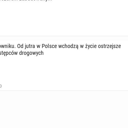
low­ni­ku. Od jutra w Polsce wchodzą w życie ostrzej­sze
­stęp­ców dro­go­wych
0