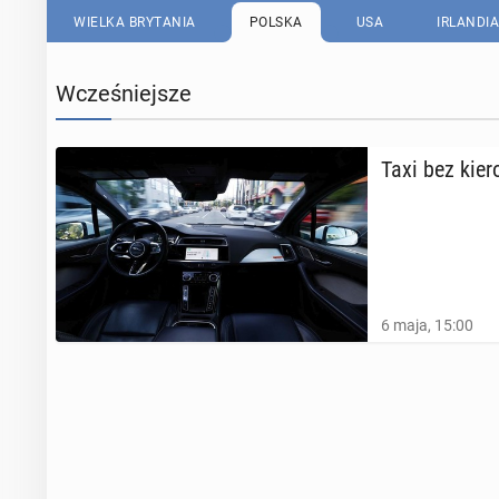
WIELKA BRYTANIA
POLSKA
USA
IRLANDIA
Wcześniejsze
Taxi bez kie­
6 maja, 15:00