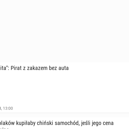
li­ta": Pirat z zakazem bez auta
, 13:00
laków ku­pi­ła­by chiński sa­mo­chód, jeśli jego cena