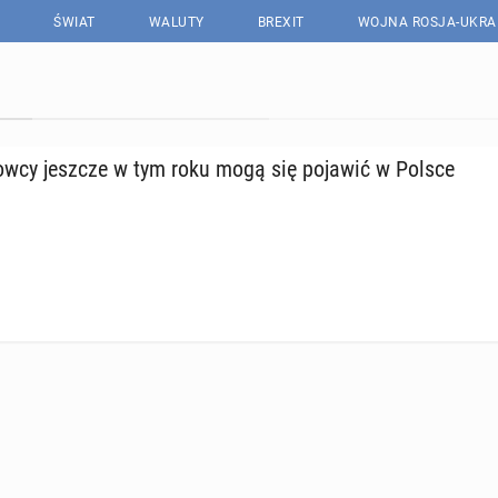
ŚWIAT
WALUTY
BREXIT
WOJNA ROSJA-UKRA
row­cy jeszcze w tym roku mogą się pojawić w Polsce