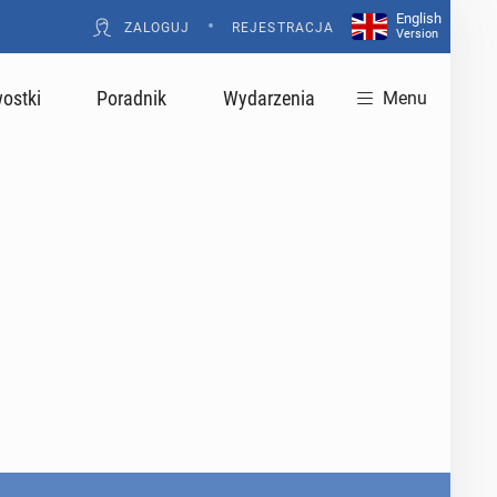
English
•
ZALOGUJ
REJESTRACJA
Version
ostki
Poradnik
Wydarzenia
Menu