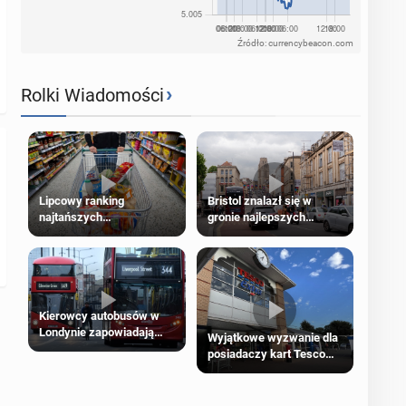
Źródło: currencybeacon.com
›
Rolki Wiadomości
Lipcowy ranking
Bristol znalazł się w
najtańszych
gronie najlepszych
supermarketów
kierunków podróży na
świecie
Kierowcy autobusów w
Londynie zapowiadają
Wyjątkowe wyzwanie dla
strajki
posiadaczy kart Tesco
Clubcard!