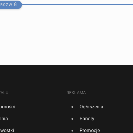
ROZWIŃ
warty kie­row­ca w Polsce chce w tym roku wy­mie­nić sa­
TALU
REKLAMA
omości
Ogłoszenia
06:00
lnia
Banery
li­ta": Niższe podatki, więcej uła­twień dla po­sia­da­czy e-
awostki
Promocje