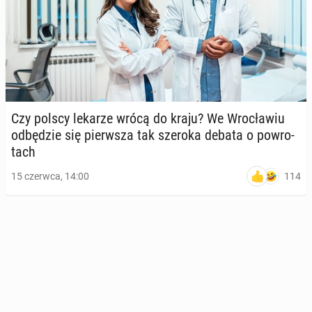
Czy polscy lekarze wrócą do kraju? We Wro­cła­wiu
od­bę­dzie się pierw­sza tak szeroka debata o po­wro­
tach
114
15 czerwca, 14:00