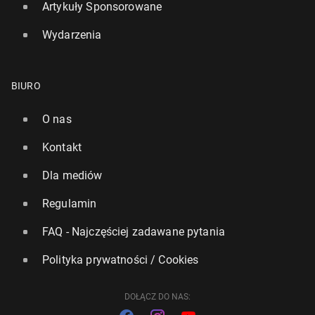
Artykuły Sponsorowane
Wydarzenia
BIURO
O nas
Szykuje się "jedna z naj­więk­szych skali de­por­ta­cji z
Polski od 1989 roku"
Kontakt
3 marca 2025, 14:00
Dla mediów
Regulamin
FAQ - Najczęściej zadawane pytania
Polityka prywatności / Cookies
DOŁĄCZ DO NAS: