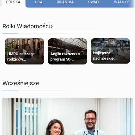
POLSKA
USA
IRLANDIA
ŚWIAT
WALUTY
›
Rolki Wiadomości
Najlepsze
HMRC ostrzega
Anglia rozszerza
nadmorskie
rodziców
program 50-
miasteczko blisko
pobierających Child
procentowych
Londynu
Benefit. Mogą być
zniżek kolejowych
zobowiązani do
na 18-latków
zwrotu zasiłku
Wcześniejsze