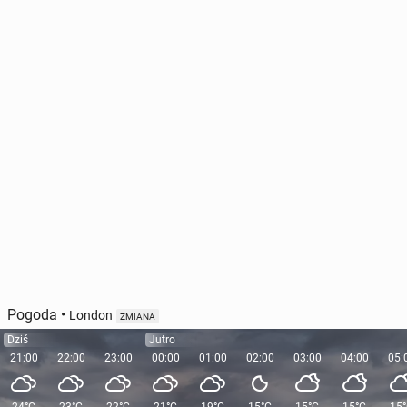
GUS: W Polsce na koniec czerwca pra­co­wa­ło 1 mln
99,5 tys. cu­dzo­ziem­ców
9 grudnia 2025, 13:30
Pogoda
•
London
ZMIANA
Dziś
Jutro
21:00
22:00
23:00
00:00
01:00
02:00
03:00
04:00
05: