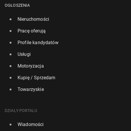
OGŁOSZENIA
Nieruchomości
Pracę oferują
Profile kandydatów
Usługi
Motoryzacja
Kupię / Sprzedam
Towarzyskie
Z Polski powinno być de­por­to­wa­nych 31 tys. cu­dzo­
ziem­ców. A ilu udaje się wydalić z kraju?
3 września 2025, 13:15
DZIAŁY PORTALU
Wiadomości