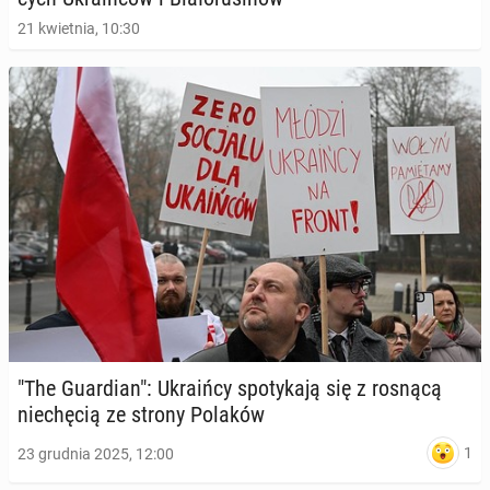
21 kwietnia, 10:30
"The Gu­ar­dian": Ukra­iń­cy spo­ty­ka­ją się z rosnącą
nie­chę­cią ze strony Polaków
1
23 grudnia 2025, 12:00