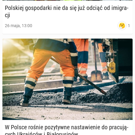
Pol­skiej go­spo­dar­ki nie da się już odciąć od imi­gra­
cji
1
26 maja, 13:00
W Polsce rośnie po­zy­tyw­ne na­sta­wie­nie do pra­cu­ją­
cych Ukra­iń­ców i Bia­ło­ru­si­nów