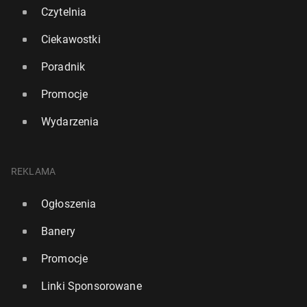
Czytelnia
Ciekawostki
Poradnik
Promocje
Wydarzenia
Polskie MSZ podało ilu Polaków de­por­to­wa­no z
REKLAMA
USA
Ogłoszenia
9 maja 2025, 11:00
Banery
Promocje
Linki Sponsorowane