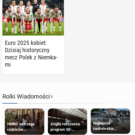
Euro 2025 kobiet:
Dzisiaj hi­sto­rycz­ny
mecz Polek z Niem­ka­
mi
›
Rolki Wiadomości
Najlepsze
HMRC ostrzega
Anglia rozszerza
nadmorskie
rodziców
program 50-
miasteczko blisko
pobierających Child
procentowych