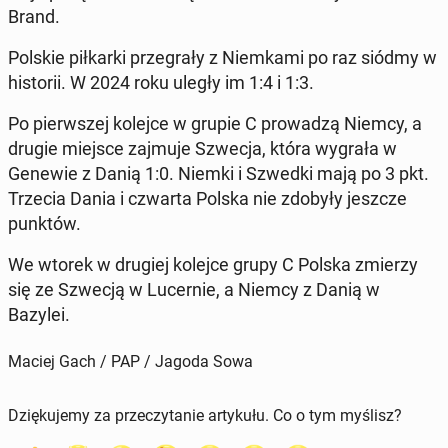
Brand.
Polskie pił­kar­ki prze­gra­ły z Niem­ka­mi po raz siódmy w
hi­sto­rii. W 2024 roku uległy im 1:4 i 1:3.
Po pierw­szej kolejce w grupie C pro­wa­dzą Niemcy, a
drugie miejsce zajmuje Szwecja, która wygrała w
Genewie z Danią 1:0. Niemki i Szwedki mają po 3 pkt.
Trzecia Dania i czwarta Polska nie zdobyły jeszcze
punktów.
We wtorek w drugiej kolejce grupy C Polska zmierzy
się ze Szwecją w Lu­cer­nie, a Niemcy z Danią w
Bazylei.
Maciej Gach / PAP / Jagoda Sowa
Dziękujemy za przeczytanie artykułu. Co o tym myślisz?