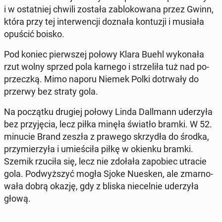
i w ostat­niej chwili została za­blo­ko­wa­na przez Gwinn,
która przy tej in­ter­wen­cji doznała kon­tu­zji i musiała
opuścić boisko.
Pod koniec pierw­szej połowy Klara Buehl wy­ko­na­ła
rzut wolny sprzed pola karnego i strze­li­ła tuż nad po­
przecz­ką. Mimo naporu Niemek Polki do­trwa­ły do
przerwy bez straty gola.
Na po­cząt­ku drugiej połowy Linda Dal­l­mann ude­rzy­ła
bez przy­ję­cia, lecz piłka minęła światło bramki. W 52.
minucie Brand zeszła z prawego skrzy­dła do środka,
przy­mie­rzy­ła i umie­ści­ła piłkę w okienku bramki.
Szemik rzuciła się, lecz nie zdołała za­po­biec utracie
gola. Pod­wyż­szyć mogła Sjoke Nuesken, ale zmar­no­
wa­ła dobrą okazję, gdy z bliska nie­cel­nie ude­rzy­ła
głową.