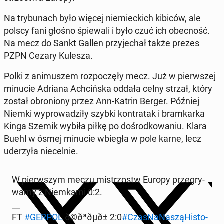
Na try­bu­nach było więcej nie­miec­kich kibiców, ale
polscy fani głośno śpie­wa­li i było czuć ich obec­ność.
Na mecz do Sankt Gallen przy­je­chał także prezes
PZPN Cezary Kulesza.
Polki z ani­mu­szem roz­po­czę­ły mecz. Już w pierw­szej
minucie Adriana Ach­ciń­ska oddała celny strzał, który
został obro­nio­ny przez Ann-Katrin Berger. Później
Niemki wy­pro­wa­dzi­ły szybki kontr­atak i bram­kar­ka
Kinga Szemik wybiła piłkę po do­środ­ko­wa­niu. Klara
Buehl w ósmej minucie wbiegła w pole karne, lecz
ude­rzy­ła nie­cel­nie.
W pierw­szym meczu mi­strzostw Europy prze­gry­
wa­my z Niem­ka­mi 0:2.
__
FT
#GERPOL
ð©ðªðµð± 2:0
#Cza­sNa­Na­szą­Hi­sto­