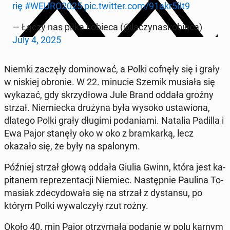
rię
#WEURO2025
pic.twitter.com/91akr5iIt9
— Łączy nas piłka kobieca (@la­czy­na­sko­bie­ca)
July 4, 2025
Niemki zaczęły do­mi­no­wać, a Polki cofnęły się i grały
w niskiej obronie. W 22. minucie Szemik musiała się
wykazać, gdy skrzy­dło­wa Jule Brand oddała groźny
strzał. Nie­miec­ka drużyna była wysoko usta­wio­na,
dlatego Polki grały długimi po­da­nia­mi. Natalia Padilla i
Ewa Pajor stanęły oko w oko z bram­kar­ką, lecz
okazało się, że były na spa­lo­nym.
Później strzał głową oddała Giulia Gwinn, która jest ka­
pi­ta­nem re­pre­zen­ta­cji Niemiec. Na­stęp­nie Paulina To­
ma­siak zde­cy­do­wa­ła się na strzał z dy­stan­su, po
którym Polki wy­wal­czy­ły rzut rożny.
Około 40. min Pajor otrzy­ma­ła podanie w polu karnym