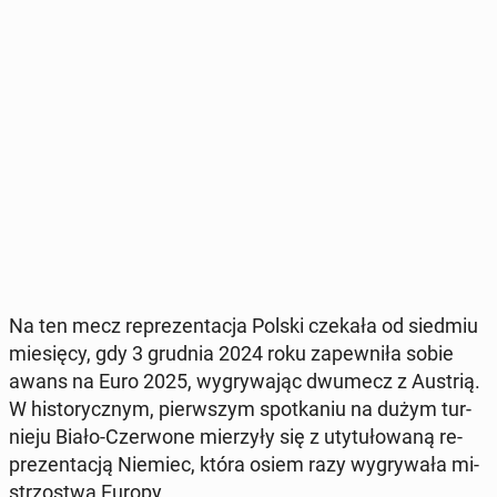
Na ten mecz re­pre­zen­ta­cja Polski czekała od siedmiu
mie­się­cy, gdy 3 grudnia 2024 roku za­pew­ni­ła sobie
awans na Euro 2025, wy­gry­wa­jąc dwumecz z Austrią.
W hi­sto­rycz­nym, pierw­szym spo­tka­niu na dużym tur­
nie­ju Biało-Czer­wo­ne mie­rzy­ły się z uty­tu­ło­wa­ną re­
pre­zen­ta­cją Niemiec, która osiem razy wy­gry­wa­ła mi­
strzo­stwa Europy.