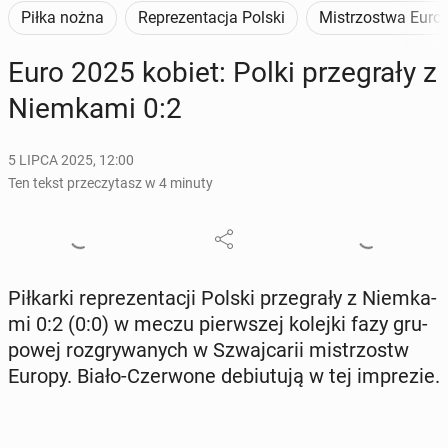
Piłka nożna
Reprezentacja Polski
Mistrzostwa Euro
Euro 2025 kobiet: Polki prze­gra­ły z
Niem­ka­mi 0:2
5 LIPCA 2025, 12:00
Ten tekst przeczytasz w 4 minuty
Pił­kar­ki re­pre­zen­ta­cji Polski prze­gra­ły z Niem­ka­
mi 0:2 (0:0) w meczu pierw­szej kolejki fazy gru­
po­wej roz­gry­wa­nych w Szwaj­ca­rii mi­strzostw
Europy. Biało-Czer­wo­ne de­biu­tu­ją w tej im­pre­zie.