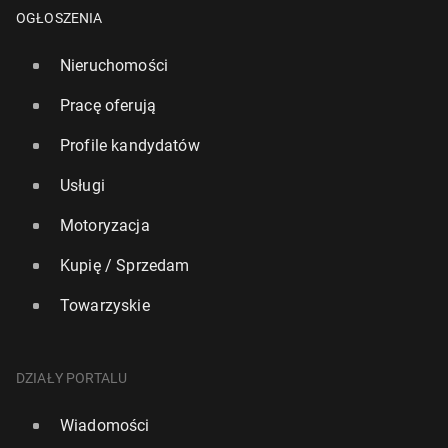
OGŁOSZENIA
Nieruchomości
Pracę oferują
Profile kandydatów
Usługi
Motoryzacja
CBOS: Karol Na­wroc­ki liderem ran­kin­gu za­ufa­nia
Kupię / Sprzedam
28 listopada 2025, 11:00
Towarzyskie
DZIAŁY PORTALU
Wiadomości