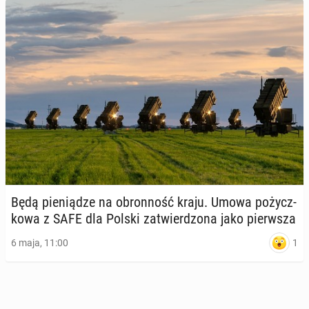
Będą pie­nią­dze na obron­ność kraju. Umowa po­życz­
ko­wa z SAFE dla Polski za­twier­dzo­na jako pierw­sza
1
6 maja, 11:00