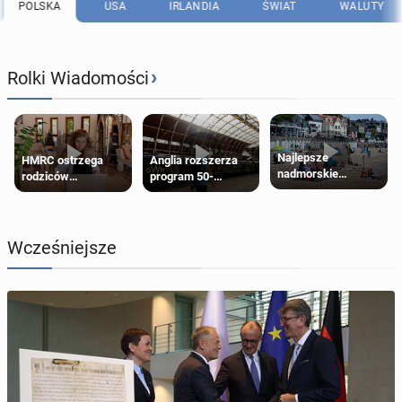
POLSKA
USA
IRLANDIA
ŚWIAT
WALUTY
›
Rolki Wiadomości
Najlepsze
HMRC ostrzega
Anglia rozszerza
nadmorskie
rodziców
program 50-
miasteczko blisko
pobierających Child
procentowych
Londynu
Benefit. Mogą być
zniżek kolejowych
zobowiązani do
na 18-latków
zwrotu zasiłku
Wcześniejsze