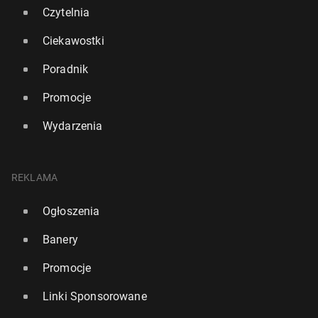
Czytelnia
Ciekawostki
Poradnik
Promocje
Ponad połowa Polaków wska­zu­je Jolantę Kwa­
Wydarzenia
śniew­ską jako naj­lep­szą pierw­szą damę
26 listopada 2025, 10:30
REKLAMA
Ogłoszenia
Banery
Promocje
Linki Sponsorowane