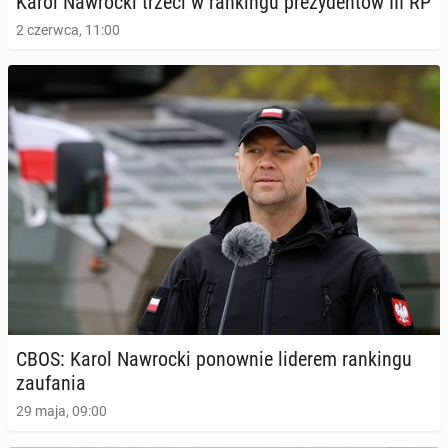
Karol Na­wroc­ki trzeci w ran­kin­gu pre­zy­den­tów III RP
2 czerwca, 11:00
CBOS: Karol Na­wroc­ki po­now­nie liderem ran­kin­gu
za­ufa­nia
29 maja, 09:00