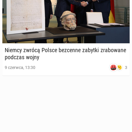
Niemcy zwrócą Polsce bez­cen­ne zabytki zra­bo­wa­ne
podczas wojny
3
9 czerwca, 13:30