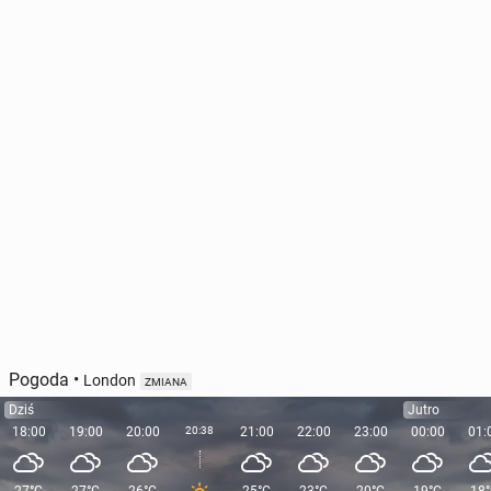
Sondaż: Na którą partię za­gło­so­wa­li­by teraz
Polacy?
6 marca, 10:30
Pogoda
•
London
ZMIANA
Dziś
Jutro
18:00
19:00
20:00
20:38
21:00
22:00
23:00
00:00
01: