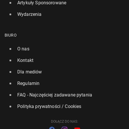
Artykuły Sponsorowane
Wydarzenia
"Le Figaro": Polska coraz bar­dziej do­świad­cza
skutków ro­syj­skiej wojny hy­bry­do­wej
BIURO
24 listopada 2025, 14:30
O nas
Kontakt
Dla mediów
Regulamin
FAQ - Najczęściej zadawane pytania
Polityka prywatności / Cookies
DOŁĄCZ DO NAS: