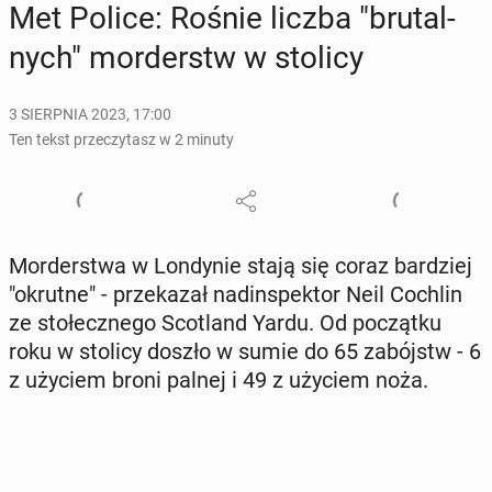
Met Police: Rośnie liczba "bru­tal­
nych" mor­derstw w stolicy
3 SIERPNIA 2023, 17:00
Ten tekst przeczytasz w 2 minuty
Mor­der­stwa w Lon­dy­nie stają się coraz bar­dziej
"okrutne" - prze­ka­zał nad­in­spek­tor Neil Cochlin
ze sto­łecz­ne­go Sco­tland Yardu. Od po­cząt­ku
roku w stolicy doszło w sumie do 65 za­bójstw - 6
z użyciem broni palnej i 49 z użyciem noża.