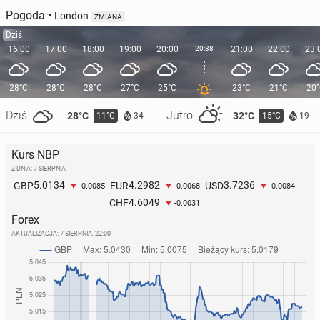
Pogoda
•
London
ZMIANA
Dziś
16:00
17:00
18:00
19:00
20:00
20:38
21:00
22:00
23:
28°C
28°C
28°C
27°C
25°C
23°C
21°C
20
Dziś
Jutro
28°C
32°C
11°C
15°C
34
19
Kurs NBP
Z DNIA: 7 SIERPNIA
5.0134
4.2982
3.7236
GBP
EUR
USD
-0.0085
-0.0068
-0.0084
4.6049
CHF
-0.0031
Forex
AKTUALIZACJA:
7 SIERPNIA, 22:00