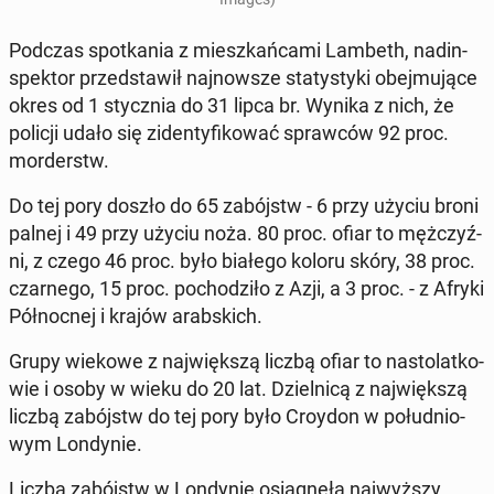
Podczas spo­tka­nia z miesz­kań­ca­mi Lambeth, nad­in­
spek­tor przed­sta­wił naj­now­sze sta­ty­sty­ki obej­mu­ją­ce
okres od 1 stycz­nia do 31 lipca br. Wynika z nich, że
policji udało się zi­den­ty­fi­ko­wać spraw­ców 92 proc.
mor­derstw.
Do tej pory doszło do 65 za­bójstw - 6 przy użyciu broni
palnej i 49 przy użyciu noża. 80 proc. ofiar to męż­czyź­
ni, z czego 46 proc. było białego koloru skóry, 38 proc.
czar­ne­go, 15 proc. po­cho­dzi­ło z Azji, a 3 proc. - z Afryki
Pół­noc­nej i krajów arab­skich.
Grupy wiekowe z naj­więk­szą liczbą ofiar to na­sto­lat­ko­
wie i osoby w wieku do 20 lat. Dziel­ni­cą z naj­więk­szą
liczbą za­bójstw do tej pory było Croydon w po­łu­dnio­
wym Lon­dy­nie.
Liczba za­bójstw w Lon­dy­nie osią­gnę­ła naj­wyż­szy