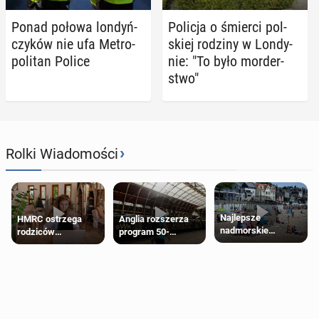
Ponad połowa lon­dyń­
Policja o śmierci pol­
czy­ków nie ufa Me­tro­
skiej rodziny w Lon­dy­
po­li­tan Police
nie: "To było mor­der­
stwo"
›
Rolki Wiadomości
Najlepsze
HMRC ostrzega
Anglia rozszerza
nadmorskie
rodziców
program 50-
miasteczko blisko
pobierających Child
procentowych
Londynu
Benefit. Mogą być
zniżek kolejowych
zobowiązani do
na 18-latków
zwrotu zasiłku