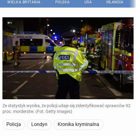
WIELKA BRYTANIA
POLSKA
USA
IRLANDIA
Ze statystyk wynika, że policji udaje się zidentyfikować sprawców 92
proc. morderstw. (Fot. Getty Images)
Policja
Londyn
Kronika kryminalna