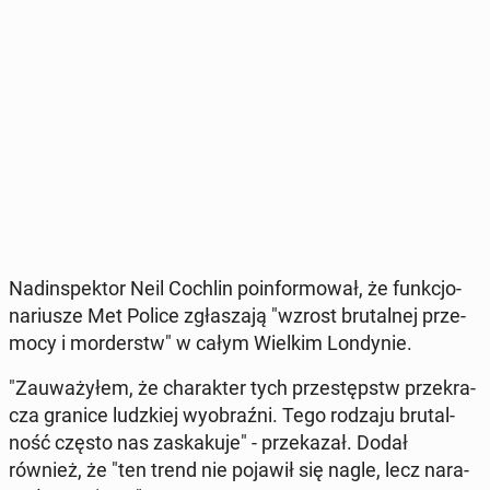
Nad­in­spek­tor Neil Cochlin po­in­for­mo­wał, że funk­cjo­
na­riu­sze Met Police zgła­sza­ją "wzrost bru­tal­nej prze­
mo­cy i mor­derstw" w całym Wielkim Lon­dy­nie.
"Za­uwa­ży­łem, że cha­rak­ter tych prze­stępstw prze­kra­
cza granice ludz­kiej wy­obraź­ni. Tego rodzaju bru­tal­
ność często nas za­ska­ku­je" - prze­ka­zał. Dodał
również, że "ten trend nie pojawił się nagle, lecz na­ra­