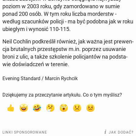
poziom w 2003 roku, gdy za­mor­do­wa­no w sumie
ponad 200 osób. W tym roku liczba mor­derstw -
według sza­cun­ków policji - ma być podobna jak w roku
ubie­głym i wynosić 110-115.
Neil Cochlin pod­kre­ślił również, jak ważna jest pre­wen­
cja bru­tal­nych prze­stępstw m.in. poprzez usu­wa­nie
broni z ulic, a także szko­le­nie po­li­cjan­tów na pod­sta­
wie do­świad­czeń w terenie.
Evening Standard / Marcin Rychcik
Dziękujemy za przeczytanie artykułu. Co o tym myślisz?
LINKI SPONSOROWANE
JAK DODAĆ?