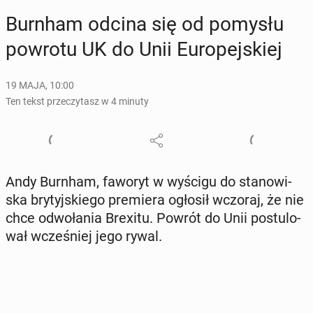
Burnham odcina się od pomysłu
powrotu UK do Unii Eu­ro­pej­skiej
19 MAJA, 10:00
Ten tekst przeczytasz w 4 minuty
Andy Burnham, faworyt w wyścigu do sta­no­wi­
ska bry­tyj­skie­go pre­mie­ra ogłosił wczoraj, że nie
chce od­wo­ła­nia Brexitu. Powrót do Unii po­stu­lo­
wał wcze­śniej jego rywal.