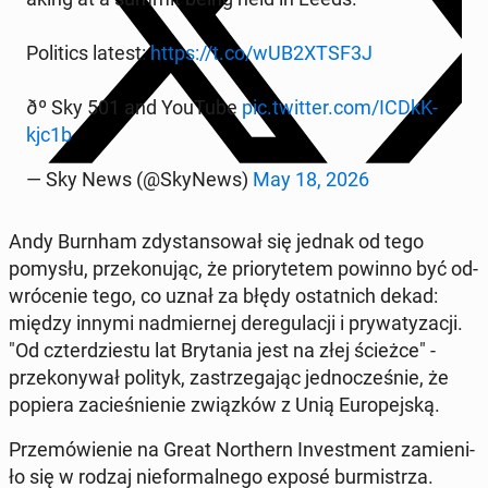
Po­li­tics latest:
https://t.co/wUB2XTSF3J
ðº Sky 501 and YouTube
pic.twitter.com/ICDkK­
kjc1b
— Sky News (@SkyNews)
May 18, 2026
Andy Burnham zdy­stan­so­wał się jednak od tego
pomysłu, prze­ko­nu­jąc, że prio­ry­te­tem powinno być od­
wró­ce­nie tego, co uznał za błędy ostat­nich dekad:
między innymi nad­mier­nej de­re­gu­la­cji i pry­wa­ty­za­cji.
"Od czter­dzie­stu lat Bry­ta­nia jest na złej ścieżce" -
prze­ko­ny­wał polityk, za­strze­ga­jąc jed­no­cze­śnie, że
popiera za­cie­śnie­nie związ­ków z Unią Eu­ro­pej­ską.
Prze­mó­wie­nie na Great Nor­thern In­ve­st­ment za­mie­ni­
ło się w rodzaj nie­for­mal­ne­go exposé bur­mi­strza.