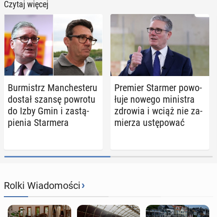
Czytaj więcej
Bur­mistrz Man­che­ste­ru
Premier Starmer po­wo­
dostał szansę powrotu
łu­je nowego mi­ni­stra
do Izby Gmin i za­stą­
zdrowia i wciąż nie za­
pie­nia Star­me­ra
mie­rza ustę­po­wać
›
Rolki Wiadomości