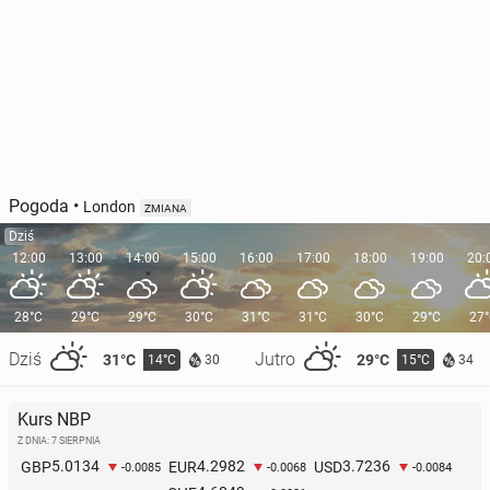
Pogoda
•
London
ZMIANA
Dziś
12:00
13:00
14:00
15:00
16:00
17:00
18:00
19:00
20:
28°C
29°C
29°C
30°C
31°C
31°C
30°C
29°C
27
Dziś
Jutro
31°C
29°C
14°C
15°C
30
34
Kurs NBP
Z DNIA: 7 SIERPNIA
5.0134
4.2982
3.7236
GBP
EUR
USD
-0.0085
-0.0068
-0.0084