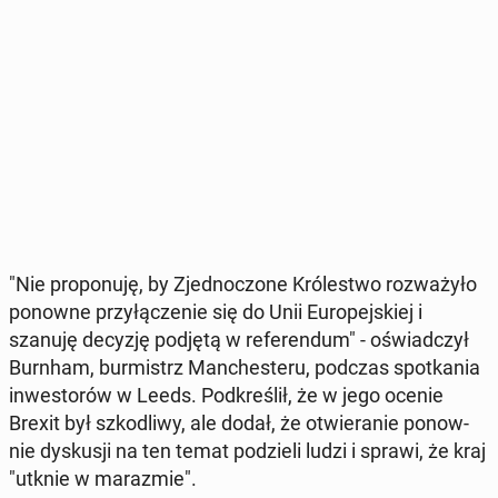
"Nie pro­po­nu­ję, by Zjed­no­czo­ne Kró­le­stwo roz­wa­ży­ło
ponowne przy­łą­cze­nie się do Unii Eu­ro­pej­skiej i
szanuję decyzję podjętą w re­fe­ren­dum" - oświad­czył
Burnham, bur­mistrz Man­che­ste­ru, podczas spo­tka­nia
in­we­sto­rów w Leeds. Pod­kre­ślił, że w jego ocenie
Brexit był szko­dli­wy, ale dodał, że otwie­ra­nie po­now­
nie dys­ku­sji na ten temat po­dzie­li ludzi i sprawi, że kraj
"utknie w ma­ra­zmie".