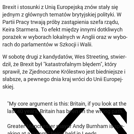
Brexit i sto­sun­ki z Unią Eu­ro­pej­ską znów stały się
jednym z głów­nych tematów bry­tyj­skiej po­li­ty­ki. W
Partii Pracy trwają próby za­stą­pie­nia szefa rządu,
Keira Star­me­ra. To efekt między innymi do­tkli­wych
porażek w wy­bo­rach lo­kal­nych w Anglii oraz w wy­bo­
rach do par­la­men­tów w Szkocji i Walii.
W sobotę drugi z kan­dy­da­tów, Wes Stre­eting, stwier­
dził, że Brexit był "ka­ta­stro­fal­nym błędem", który
sprawił, że Zjed­no­czo­ne Kró­le­stwo jest bied­niej­sze i
słabsze, a pewnego dnia kraj wróci do Unii Eu­ro­pej­
skiej.
"My core ar­gu­ment is this: Britain, if you look at the
last 40 years, Britain has been on the wrong path."
Greater Man­che­ster mayor Andy Burnham is spe­
aking at a summit being held in Leeds.