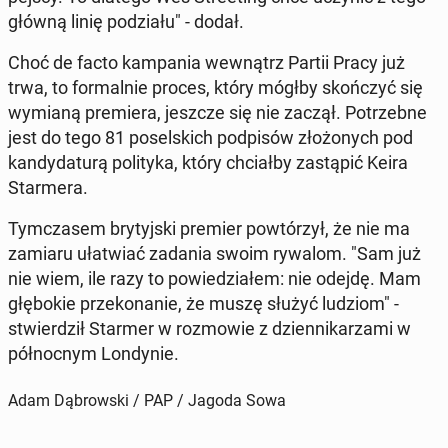
główną linię po­dzia­łu" - dodał.
Choć de facto kam­pa­nia we­wnątrz Partii Pracy już
trwa, to for­mal­nie proces, który mógłby skoń­czyć się
wymianą pre­mie­ra, jeszcze się nie zaczął. Po­trzeb­ne
jest do tego 81 po­sel­skich pod­pi­sów zło­żo­nych pod
kan­dy­da­tu­rą po­li­ty­ka, który chciał­by za­stą­pić Keira
Star­me­ra.
Tym­cza­sem bry­tyj­ski premier po­wtó­rzył, że nie ma
zamiaru uła­twiać zadania swoim rywalom. "Sam już
nie wiem, ile razy to po­wie­dzia­łem: nie odejdę. Mam
głę­bo­kie prze­ko­na­nie, że muszę służyć ludziom" -
stwier­dził Starmer w roz­mo­wie z dzien­ni­ka­rza­mi w
pół­noc­nym Lon­dy­nie.
Adam Dąbrowski / PAP / Jagoda Sowa