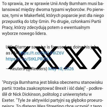
To sprawia, że w sprawie Unii Andy Burnham musi ba­
lan­so­wać między dwoma typami wy­bor­ców. Po pierw­
sze, tymi w Ma­ker­field, których po­par­cie jest dla niego
prze­pust­ką do Izby Gmin. Po drugie, człon­ka­mi Partii
Pracy, którzy zde­cy­du­ją potem o ewen­tu­al­nym
wyborze nowego lidera.
UK's Starmer says he is focused on doing his job
as PM
https://t.co/StKLP8IZ6V
https://t.co/StKLP8IZ6V
— Reuters (@Reuters)
May 18, 2026
"Pozycja Burn­ha­ma jest bliska obec­ne­mu sta­no­wi­sku
partii: trzeba za­ak­cep­to­wać Brexit i iść dalej" - pod­kre­
ślił dr Nick Dic­kin­son, po­li­to­log z uni­wer­sy­te­tu w
Exeter. "Tyle że ak­ty­wi­ści par­tyj­ni są głęboko pro­eu­ro­
pej­scy. To dlatego Wes Stre­eting chce uczynić z tego