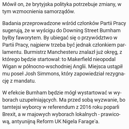
Mówił on, że bry­tyj­ska po­li­ty­ka po­trze­bu­je zmiany, w
tym wzmoc­nie­nia sa­mo­rzą­dów.
Badania prze­pro­wa­dzo­ne wśród człon­ków Partii Pracy
su­ge­ru­ją, że w wyścigu do Downing Street Burnham
byłby fa­wo­ry­tem. By ubiegać się o przy­wódz­two w
Partii Pracy, naj­pierw trzeba być jednak człon­kiem par­
la­men­tu. Bur­mistrz Man­che­ste­ru znalazł już okręg, z
którego będzie star­to­wał: to Ma­ker­field nie­opo­dal
Wigan w pół­noc­no-wschod­niej Anglii. Miejsca ustąpił
mu poseł Josh Simmons, który za­po­wie­dział re­zy­gna­
cję z mandatu.
W efekcie Burnham będzie mógł wy­star­to­wać w wy­
bo­rach uzu­peł­nia­ją­cych. Ma przed sobą wy­zwa­nie, bo
tam­tej­si wyborcy w re­fe­ren­dum z 2016 roku poparli
Brexit, a w ma­jo­wych wy­bo­rach lo­kal­nych - pra­wi­co­
wą, an­ty­unij­ną Reform UK Nigela Fa­ra­ge­'a.