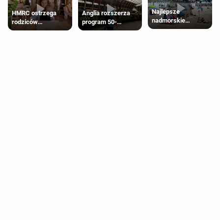
Najlepsze
HMRC ostrzega
Anglia rozszerza
nadmorskie
rodziców
program 50-
miasteczko blisko
pobierających Child
procentowych
Londynu
Benefit. Mogą być
zniżek kolejowych
zobowiązani do
na 18-latków
zwrotu zasiłku