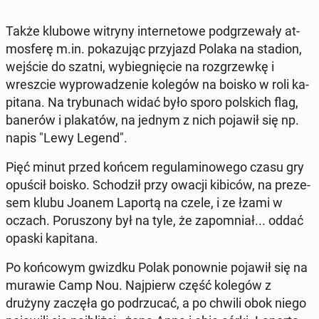
Także klubowe witryny in­ter­ne­to­we pod­grze­wa­ły at­
mos­fe­rę m.in. po­ka­zu­jąc przy­jazd Polaka na stadion,
wejście do szatni, wy­bie­gnię­cie na roz­grzew­kę i
wresz­cie wy­pro­wa­dze­nie kolegów na boisko w roli ka­
pi­ta­na. Na try­bu­nach widać było sporo pol­skich flag,
banerów i pla­ka­tów, na jednym z nich pojawił się np.
napis "Lewy Legend".
Pięć minut przed końcem re­gu­la­mi­no­we­go czasu gry
opuścił boisko. Scho­dził przy owacji kibiców, na pre­ze­
sem klubu Joanem Laportą na czele, i ze łzami w
oczach. Po­ru­szo­ny był na tyle, że za­po­mniał... oddać
opaski ka­pi­ta­na.
Po koń­co­wym gwizdku Polak po­now­nie pojawił się na
murawie Camp Nou. Naj­pierw część kolegów z
drużyny zaczęła go pod­rzu­cać, a po chwili obok niego