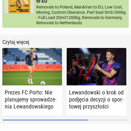
to EU
Removals to Poland, Man&Van to EU, Low Cost,
Moving, Custom Clearance. Part load 5m3/300kg
- Full Load 20m31200kg, Removals to Germany,
Removals to Netherlands
Czytaj więcej
Prezes FC Porto: Nie
Le­wan­dow­ski o krok od
pla­nu­je­my spro­wa­dze­
pod­ję­cia decyzji o spor­
nia Le­wan­dow­skie­go
to­wej przy­szło­ści