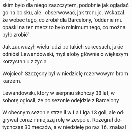
skim było dla niego za­szczy­tem, po­dob­nie jak oglądać
go na boisku, ale i ob­ser­wo­wać, jak trenuje. Wskazał,
że wobec tego, co zrobił dla Bar­ce­lo­ny, "oddanie mu
opaski na ten mecz to było minimum tego, co można
było zrobić".
Jak za­uwa­żył, wielu ludzi po takich suk­ce­sach, jakie
odniósł Le­wan­dow­ski, my­śla­ło­by głównie o więk­szym
ko­rzy­sta­niu z życia.
Woj­ciech Szczę­sny był w nie­dzie­lę re­zer­wo­wym bram­
ka­rzem.
Le­wan­dow­ski, który w sierp­niu skończy 38 lat, w
sobotę ogłosił, że po sezonie odej­dzie z Bar­ce­lo­ny.
W obecnym sezonie strze­lił w La Liga 13 goli, ale od­
gry­wał coraz mniej­szą rolę w zespole. Ro­ze­grał do­
tych­czas 30 meczów, a w nie­dzie­lę po raz 16. znalazł