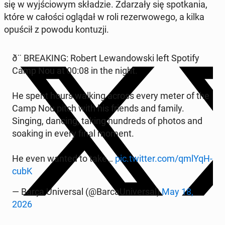
się w wyj­ścio­wym skła­dzie. Zda­rza­ły się spo­tka­nia,
które w całości oglądał w roli re­zer­wo­we­go, a kilka
opuścił z powodu kon­tu­zji.
ð¨ BRE­AKING: Robert Le­wan­dow­ski left Spotify
Camp Nou at 00:08 in the night.
He spent hours walking across every meter of the
Camp Nou pitch with his friends and family.
Singing, dancing, taking hun­dreds of photos and
soaking in every final moment.
He even wanted to take…
pic.twitter.com/qm­lY­qH­
cubK
— Barça Uni­ver­sal (@Bar­caU­ni­ver­sal)
May 18,
2026