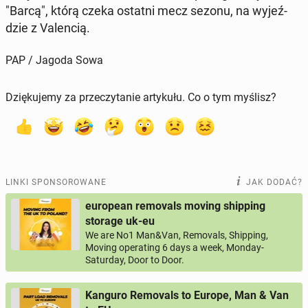
"Barcą", którą czeka ostatni mecz sezonu, na wy­jeź­
dzie z Va­len­cią.
PAP / Jagoda Sowa
Dziękujemy za przeczytanie artykułu. Co o tym myślisz?
LINKI SPONSOROWANE
JAK DODAĆ?
european removals moving shipping
storage uk-eu
We are No1 Man&Van, Removals, Shipping,
Moving operating 6 days a week, Monday-
Saturday, Door to Door.
Kanguro Removals to Europe, Man & Van