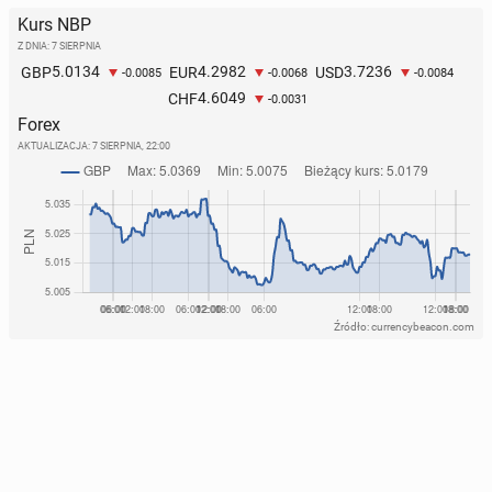
Kurs NBP
Z DNIA: 7 SIERPNIA
5.0134
4.2982
3.7236
GBP
EUR
USD
-0.0085
-0.0068
-0.0084
4.6049
CHF
-0.0031
Forex
AKTUALIZACJA:
7 SIERPNIA, 22:00
Źródło: currencybeacon.com