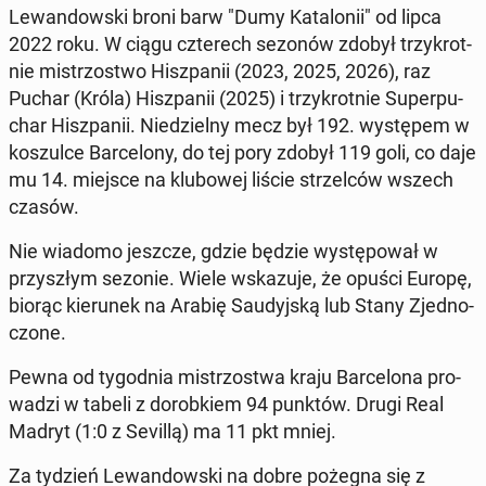
Le­wan­dow­ski broni barw "Dumy Ka­ta­lo­nii" od lipca
2022 roku. W ciągu czte­rech sezonów zdobył trzy­krot­
nie mi­strzo­stwo Hisz­pa­nii (2023, 2025, 2026), raz
Puchar (Króla) Hisz­pa­nii (2025) i trzy­krot­nie Su­per­pu­
char Hisz­pa­nii. Nie­dziel­ny mecz był 192. wy­stę­pem w
ko­szul­ce Bar­ce­lo­ny, do tej pory zdobył 119 goli, co daje
mu 14. miejsce na klu­bo­wej liście strzel­ców wszech
czasów.
Nie wiadomo jeszcze, gdzie będzie wy­stę­po­wał w
przy­szłym sezonie. Wiele wska­zu­je, że opuści Europę,
biorąc kie­ru­nek na Arabię Sau­dyj­ską lub Stany Zjed­no­
czo­ne.
Pewna od ty­go­dnia mi­strzo­stwa kraju Bar­ce­lo­na pro­
wa­dzi w tabeli z do­rob­kiem 94 punktów. Drugi Real
Madryt (1:0 z Sevillą) ma 11 pkt mniej.
Za tydzień Le­wan­dow­ski na dobre pożegna się z