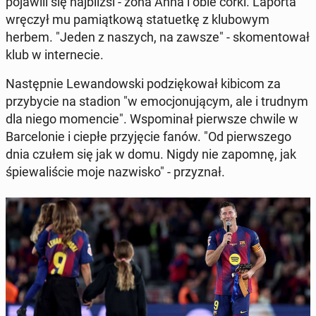
po­ja­wi­li się naj­bliż­si - żona Anna i obie córki. Laporta
wręczył mu pa­miąt­ko­wą sta­tu­et­kę z klu­bo­wym
herbem. "Jeden z naszych, na zawsze" - sko­men­to­wał
klub w in­ter­ne­cie.
Na­stęp­nie Le­wan­dow­ski po­dzię­ko­wał kibicom za
przy­by­cie na stadion "w emo­cjo­nu­ją­cym, ale i trudnym
dla niego mo­men­cie". Wspo­mi­nał pierw­sze chwile w
Bar­ce­lo­nie i ciepłe przy­ję­cie fanów. "Od pierw­sze­go
dnia czułem się jak w domu. Nigdy nie zapomnę, jak
śpie­wa­li­ście moje na­zwi­sko" - przy­znał.