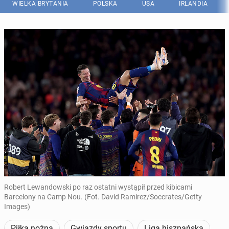
WIELKA BRYTANIA
POLSKA
USA
IRLANDIA
Robert Lewandowski po raz ostatni wystąpił przed kibicami
Barcelony na Camp Nou. (Fot. David Ramirez/Soccrates/Getty
Images)
Piłka nożna
Gwiazdy sportu
Liga hiszpańska