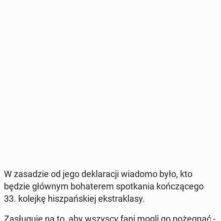
W za­sa­dzie od jego de­kla­ra­cji wiadomo było, kto
będzie głównym bo­ha­te­rem spo­tka­nia koń­czą­ce­go
33. kolejkę hisz­pań­skiej eks­tra­kla­sy.
Za­słu­gu­je na to, aby wszyscy fani mogli go po­że­gnać -