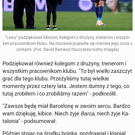
"Lewy" po­dzię­ko­wał kibicom, kolegom z drużyny, tre­ne­rom i wszyst­
kim pra­cow­ni­kom klubu. Na murawie po­ja­wi­ła się również jego żona z
córkami. (Fot. David Ramirez/Soc­cra­tes/Getty Images)
Po­dzię­ko­wał również kolegom z drużyny, tre­ne­rom i
wszyst­kim pra­cow­ni­kom klubu. "To był wielki za­szczyt
grać dla tego klubu. Prze­ży­li­śmy tutaj wielkie
momenty przez cztery lata. Jestem dumny z tego, co
tutaj zro­bi­łem i co zro­bi­li­śmy razem" - pod­kre­ślił.
"Zawsze będę miał Bar­ce­lo­nę w swoim sercu. Bardzo
wam dzię­ku­ję, kibice. Niech żyje
Barca
, niech żyje Ka­
ta­lo­nia" - pod­su­mo­wał.
Później stojąc na środku boiska, po­zdra­wiał i kłaniał