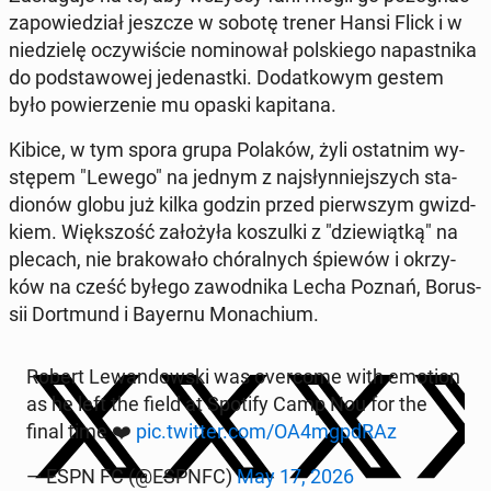
za­po­wie­dział jeszcze w sobotę trener Hansi Flick i w
nie­dzie­lę oczy­wi­ście no­mi­no­wał pol­skie­go na­past­ni­ka
do pod­sta­wo­wej je­de­nast­ki. Do­dat­ko­wym gestem
było po­wie­rze­nie mu opaski ka­pi­ta­na.
Kibice, w tym spora grupa Polaków, żyli ostat­nim wy­
stę­pem "Lewego" na jednym z naj­słyn­niej­szych sta­
dio­nów globu już kilka godzin przed pierw­szym gwizd­
kiem. Więk­szość za­ło­ży­ła ko­szul­ki z "dzie­wiąt­ką" na
plecach, nie bra­ko­wa­ło chó­ral­nych śpiewów i okrzy­
ków na cześć byłego za­wod­ni­ka Lecha Poznań, Bo­rus­
sii Do­rt­mund i Bayernu Mo­na­chium.
Robert Le­wan­dow­ski was over­co­me with emotion
as he left the field at Spotify Camp Nou for the
final time ❤️
pic.twitter.com/OA4mgpdRAz
— ESPN FC (@ESPNFC)
May 17, 2026