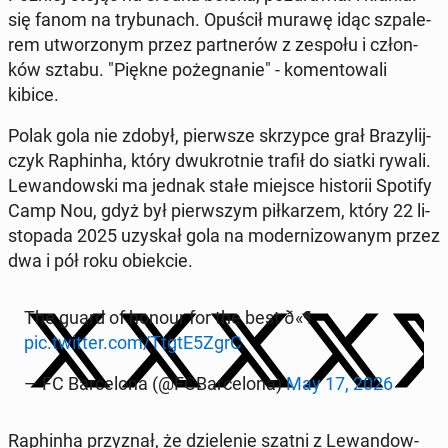
się fanom na try­bu­nach. Opuścił murawę idąc szpa­le­
rem utwo­rzo­nym przez part­ne­rów z zespołu i człon­
ków sztabu. "Piękne po­że­gna­nie" - ko­men­to­wa­li
kibice.
Polak gola nie zdobył, pierw­sze skrzyp­ce grał Bra­zy­lij­
czyk Ra­phin­ha, który dwu­krot­nie trafił do siatki rywali.
Le­wan­dow­ski ma jednak stałe miejsce hi­sto­rii Spotify
Camp Nou, gdyż był pierw­szym pił­ka­rzem, który 22 li­
sto­pa­da 2025 uzyskał gola na mo­der­ni­zo­wa­nym przez
dwa i pół roku obiek­cie.
The guard of honour for the best ð«¶
pic.twitter.com/TtgtE5ZgrC
— FC Bar­ce­lo­na (@FCBar­ce­lo­na)
May 17, 2026
Ra­phin­ha przy­znał, że dzie­le­nie szatni z Le­wan­dow­