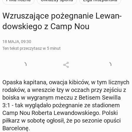
Wzru­sza­ją­ce po­że­gna­nie Le­wan­
dow­skie­go z Camp Nou
18 MAJA, 09:30
Ten tekst przeczytasz w 5 minut
Opaska ka­pi­ta­na, owacja kibiców, w tym licz­nych
rodaków, a wresz­cie łzy w oczach przy zejściu z
boiska w wy­gra­nym meczu z Betisem Sewilla
3:1 - tak wy­glą­da­ło po­że­gna­nie ze sta­dio­nem
Camp Nou Roberta Le­wan­dow­skie­go. Polski
piłkarz w sobotę ogłosił, że po sezonie opuści
Bar­ce­lo­nę.