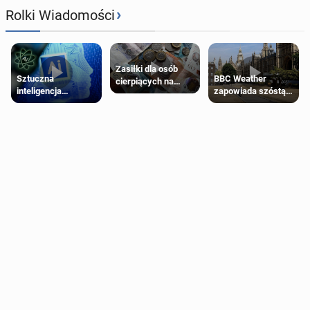
›
Rolki Wiadomości
Zasiłki dla osób
Sztuczna
BBC Weather
cierpiących na
inteligencja
zapowiada szóstą
schorzenia
próbowała oszukać
falę upałów w
psychiczne
człowieka
Londynie