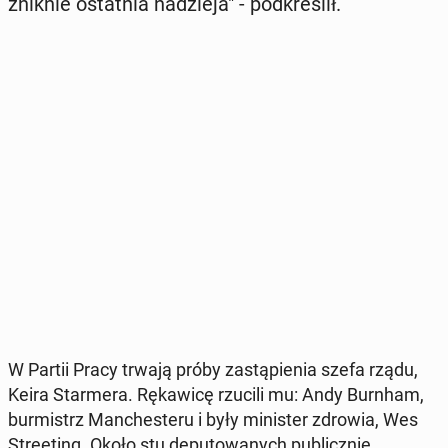
zniknie ostat­nia na­dzie­ja" - pod­kre­ślił.
W Partii Pracy trwają próby za­stą­pie­nia szefa rządu,
Keira Star­me­ra. Rę­ka­wi­cę rzucili mu: Andy Burnham,
bur­mistrz Man­che­ste­ru i były mi­ni­ster zdrowia, Wes
Stre­eting. Około stu de­pu­to­wa­nych pu­blicz­nie