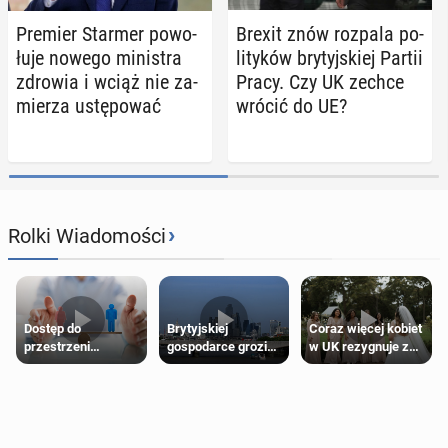
Premier Starmer po­wo­
Brexit znów rozpala po­
łu­je nowego mi­ni­stra
li­ty­ków bry­tyj­skiej Partii
zdrowia i wciąż nie za­
Pracy. Czy UK zechce
mie­rza ustę­po­wać
wrócić do UE?
›
Rolki Wiadomości
Dostęp do
Brytyjskiej
Coraz więcej kobiet
przestrzeni
gospodarce grozi
w UK rezygnuje z
przeznaczonych
recesja, jeśli
roli druhny na
dla jednej płci ma
kryzys na Bliskim
ślubie
opierać się
Wschodzie się
wyłącznie na płci
przedłuży
biologicznej