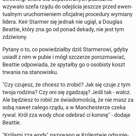
wzywało szefa rządu do odej­ścia jeszcze przed ewen­
tu­al­nym uru­cho­mie­niem ofi­cjal­nej pro­ce­du­ry wymiany
lidera. Keir Starmer się jednak nie ugiął, a Douglas
Beattie, który zna go od ponad dekady, nie jest tym
zdzi­wio­ny.
Pytany o to, co po­wie­dział­by dziś Star­me­ro­wi, gdyby
usiadł z nim w pubie i mógł szcze­rze po­roz­ma­wiać,
Beattie od­po­wia­da, że spy­tał­by go o oso­bi­sty koszt
trwania na sta­no­wi­sku.
"Czy czujesz, że chcesz to zrobić? Jak się czuje z tym
twoja rodzina? Czy oni się zga­dza­ją? Jeśli tak - walcz.
Ale bę­dziesz to robić ze świa­do­mo­ścią, że nie masz za
sobą nawet całego rządu, a w Man­che­ste­rze czeka
rywal. Król zza wody chce odebrać ci koronę" - dodaje
Beattie.
"Królami zza wody" na­zy­wa­no w Kró­le­stwie od­su­nię­