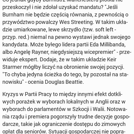
prze­sko­czył i nie zdołał uzyskać mandatu? "Jeśli
Burnham nie będzie częścią rów­na­nia, z pew­no­ścią o
przy­wódz­two po­wal­czy Wes Stre­eting. W takim ukła­
dzie umiar­ko­wa­ne, lewe skrzy­dło (tzw. soft left -
przyp. red.) niemal na pewno wystawi jednak swojego
kan­dy­da­ta. Może byłego lidera partii Eda Mil­li­ban­da,
albo Angelę Rayner, nie­gdy­siej­szą wi­ce­pre­mier" - prze­
wi­du­je ekspert. Dodaje, że w takim ukła­dzie Keir
Starmer mógłby liczyć na obro­nie­nie swojej pozycji.
"To chyba jedyna ścieżka do tego, by po­zo­stał na sta­
no­wi­sku" - ocenia Douglas Beattie.
Kryzys w Partii Pracy to między innymi efekt do­tkli­
wych porażek w wy­bo­rach lo­kal­nych w Anglii oraz w
wy­bo­rach do par­la­men­tów w Szkocji i Walii. No­to­wa­
nia rządu i pre­mie­ra po­gor­szy­ły trudne decyzje go­spo­
dar­cze, takie jak ogra­ni­cze­nie dostępu do zi­mo­wych
opłat dla se­nio­rów. Sy­tu­acji go­spo­dar­czej nie po­pra­