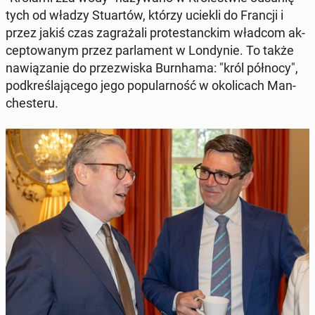
tych od władzy Stu­ar­tów, którzy uciekli do Francji i
przez jakiś czas za­gra­ża­li pro­te­stanc­kim władcom ak­
cep­to­wa­nym przez par­la­ment w Lon­dy­nie. To także
na­wią­za­nie do prze­zwi­ska Burn­ha­ma: "król północy",
pod­kre­śla­ją­ce­go jego po­pu­lar­ność w oko­li­cach Man­
che­ste­ru.