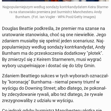
Naj­po­pu­lar­niej­szym według sondaży kontr­kan­dy­da­tem Keira Star­me­
ra na sta­no­wi­sko pre­mie­ra jest bur­mistrz Man­che­ste­ru Andy
Burnham. (Fot. Ian Vogler - WPA Pool/Getty Images)
Douglas Beattie pod­kre­śla, że premier ma szanse na
ura­to­wa­nie sta­no­wi­ska, choć są one nie­wiel­kie. Jego
zdaniem mu­siał­by się spełnić jeden sce­na­riusz. Naj­
po­pu­lar­niej­szy według sondaży kontr­kan­dy­dat, Andy
Burnham ma do prze­sko­cze­nia do­dat­ko­wy "płotek".
By zmie­rzyć się z Keirem Star­me­rem, musi wygrać
wybory uzu­peł­nia­ją­ce i dostać się do Izby Gmin.
Zdaniem Be­at­tie­go sukces w tych wy­bo­rach ozna­czał­
by "ko­ro­na­cję" Burn­ha­ma - niemal pewny triumf w
wyścigu do Downing Street; albo dlatego, że po­ko­nał­
by zde­cy­do­wa­nie rywali, albo też dlatego, że rywale
zre­zy­gno­wa­li­by z udziału w wyścigu.
Co jednak gdyby bur­mistrz Man­che­ste­ru płotka nie