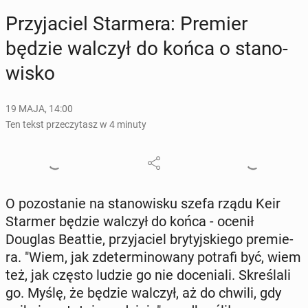
Przy­ja­ciel Star­me­ra: Premier
będzie walczył do końca o sta­no­
wi­sko
19 MAJA, 14:00
Ten tekst przeczytasz w 4 minuty
O po­zo­sta­nie na sta­no­wi­sku szefa rządu Keir
Starmer będzie walczył do końca - ocenił
Douglas Beattie, przy­ja­ciel bry­tyj­skie­go pre­mie­
ra. "Wiem, jak zde­ter­mi­no­wa­ny potrafi być, wiem
też, jak często ludzie go nie do­ce­nia­li. Skre­śla­li
go. Myślę, że będzie walczył, aż do chwili, gdy