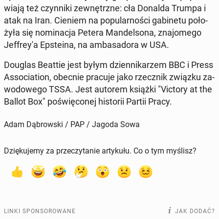
wia­ją też czyn­ni­ki ze­wnętrz­ne: cła Donalda Trumpa i
atak na Iran. Cieniem na po­pu­lar­no­ści ga­bi­ne­tu po­ło­
ży­ła się no­mi­na­cja Petera Man­del­so­na, zna­jo­me­go
Jef­frey­'a Ep­ste­ina, na am­ba­sa­do­ra w USA.
Douglas Beattie jest byłym dzien­ni­ka­rzem BBC i Press
As­so­cia­tion, obecnie pracuje jako rzecz­nik związku za­
wo­do­we­go TSSA. Jest autorem książki "Victory at the
Ballot Box" po­świę­co­nej hi­sto­rii Partii Pracy.
Adam Dąbrowski / PAP / Jagoda Sowa
Dziękujemy za przeczytanie artykułu. Co o tym myślisz?
LINKI SPONSOROWANE
JAK DODAĆ?