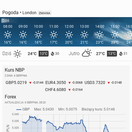
Pogoda
•
London
ZMIANA
Dziś
08:00
09:00
10:00
11:00
12:00
13:00
14:00
15:00
16:
16°C
16°C
16°C
17°C
20°C
21°C
23°C
23°C
24
Dziś
Jutro
24°C
27°C
13°C
13°C
30
31
Kurs NBP
Z DNIA: 6 SIERPNIA
5.0219
4.3050
3.7320
GBP
EUR
USD
-0.0144
-0.0068
-0.0148
4.6080
CHF
-0.0164
Forex
AKTUALIZACJA:
6 SIERPNIA, 08:20