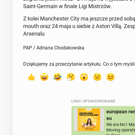
Saint-Germain w finale Ligi Mi­strzów.
Z kolei Man­che­ster City ma jeszcze przed sobą 
mo­uth oraz 24 maja u siebie z Aston Villą. Zespół
Ar­se­na­lu
PAP / Adriana Chodakowska
Dziękujemy za przeczytanie artykułu. Co o tym myśl
LINKI SPONSOROWANE
european rem
eu
We are No1 Man
Moving operati