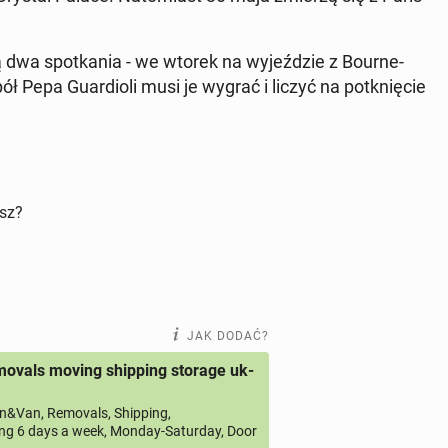
dwa spo­tka­nia - we wtorek na wy­jeź­dzie z Bo­ur­ne­
 Pepa Gu­ar­dio­li musi je wygrać i liczyć na po­tknię­cie
isz?
JAK DODAĆ?
ovals moving shipping storage uk-
&Van, Removals, Shipping,
ng 6 days a week, Monday-Saturday, Door