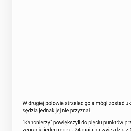
W drugiej połowie strze­lec gola mógł zostać uka
sędzia jednak jej nie przy­znał.
"Ka­no­nie­rzy" po­więk­szy­li do pięciu punktów pr
ze­gra­nia jeden mecz - 24 maja na wy­jeź­dzie z