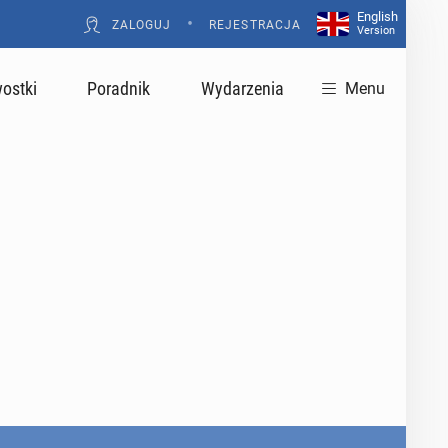
English
•
ZALOGUJ
REJESTRACJA
Version
ostki
Poradnik
Wydarzenia
Menu