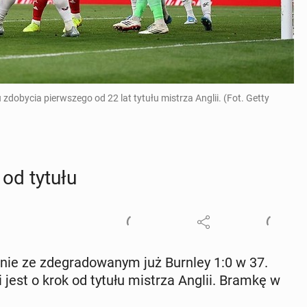
obycia pierwszego od 22 lat tytułu mistrza Anglii. (Fot. Getty
 od tytułu
ie ze zde­gra­do­wa­nym już Burnley 1:0 w 37.
iej i jest o krok od tytułu mistrza Anglii. Bramkę w