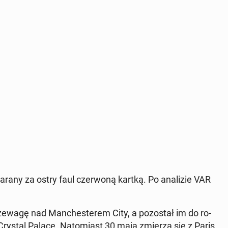
rany za ostry faul czer­wo­ną kartką. Po ana­li­zie VAR
ze­wa­gę nad Man­che­ste­rem City, a po­zo­stał im do ro­
 Crystal Palace. Na­to­miast 30 maja zmierzą się z Paris