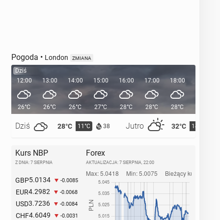
Pogoda
•
London
ZMIANA
Dziś
12:00
13:00
14:00
15:00
16:00
17:00
18:00
19:00
26°C
26°C
26°C
27°C
28°C
28°C
28°C
26°C
Dziś
Jutro
28°C
32°C
11°C
14°C
38
Kurs NBP
Forex
Z DNIA: 7 SIERPNIA
AKTUALIZACJA:
7 SIERPNIA, 22:00
5.0134
GBP
-0.0085
4.2982
EUR
-0.0068
3.7236
USD
-0.0084
4.6049
CHF
-0.0031