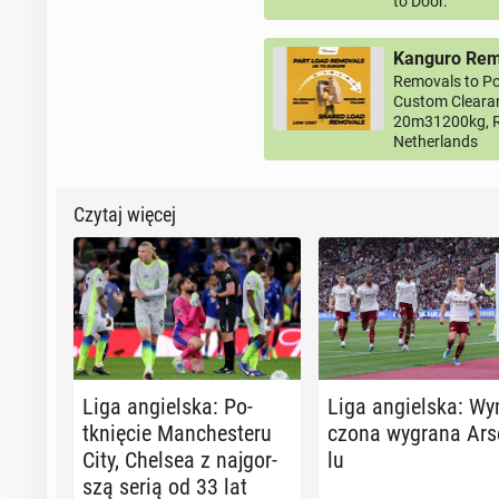
to Door.
Kanguro Remo
Removals to Po
Custom Clearan
20m31200kg, R
Netherlands
Czytaj więcej
Liga an­giel­ska: Po­
Liga an­giel­ska: Wy
tknię­cie Man­che­ste­ru
czo­na wygrana Ar­s
City, Chelsea z naj­gor­
lu
szą serią od 33 lat