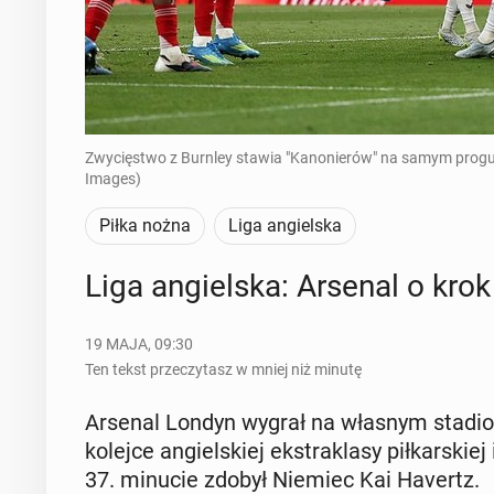
Zwycięstwo z Burnley stawia "Kanonierów" na samym progu zd
Images)
Piłka nożna
Liga angielska
Liga an­giel­ska: Arsenal o krok
19 MAJA, 09:30
Ten tekst przeczytasz w mniej niż minutę
Arsenal Londyn wygrał na własnym sta­dio­n
kolejce an­giel­skiej eks­tra­kla­sy pił­kar­sk
37. minucie zdobył Niemiec Kai Havertz.