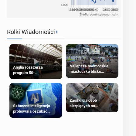
Źródło: currencybeacon.com
›
Rolki Wiadomości
Najlepsze nadmorskie
Anglia rozszerza
miasteczko blisko
program 50-
Londynu
procentowych zniżek
kolejowych na 18-latków
Zasiłki dla osób
cierpiących na
Sztuczna inteligencja
schorzenia psychiczne
próbowała oszukać
człowieka