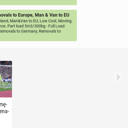
vals to Europe, Man & Van to EU
land, Man&Van to EU, Low Cost, Moving,
ce. Part load 5m3/300kg - Full Load
emovals to Germany, Removals to
­mę­
e­na­