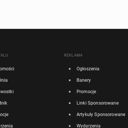
TALU
REKLAMA
omości
Ogłoszenia
lnia
Banery
awostki
Promocje
dnik
Linki Sponsorowane
ocje
Artykuły Sponsorowane
rzenia
Wydarzenia