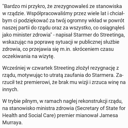
"Bardzo mi przykro, że zre­zy­gno­wa­łeś ze sta­no­wi­ska
w rządzie. Współ­pra­co­wa­li­śmy przez wiele lat i chciał­
bym ci po­dzię­ko­wać za twój ogromny wkład w powrót
naszej partii do rządu oraz za wszyst­ko, co osią­gną­łeś
jako mi­ni­ster zdrowia" - napisał Starmer do Stre­etin­ga,
wska­zu­jąc na poprawę sy­tu­acji w pu­blicz­nej służbie
zdrowia, co prze­ja­wia się m.in. skró­ce­niem czasu
ocze­ki­wa­nia na wizytę.
Wcze­śniej w czwar­tek Stre­eting złożył re­zy­gna­cję z
rządu, mo­ty­wu­jąc to utratą za­ufa­nia do Star­me­ra. Za­
rzu­cił też pre­mie­ro­wi, że brak mu wizji i zrzuca winę na
innych.
W trybie pilnym, w ramach nagłej re­kon­struk­cji rządu,
na sta­no­wi­sko mi­ni­stra zdrowia (Se­cre­ta­ry of State for
Health and Social Care) premier mia­no­wał Jamesa
Murraya.