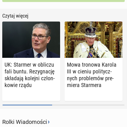
Czytaj więcej
UK: Starmer w obliczu
Mowa tronowa Karola
fali buntu. Re­zy­gna­cję
III w cieniu po­li­tycz­
skła­da­ją kolejni człon­
nych pro­ble­mów pre­
ko­wie rządu
mie­ra Star­me­ra
›
Rolki Wiadomości