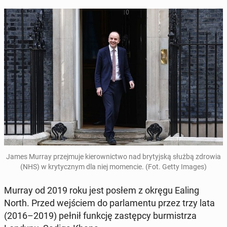
James Murray przej­mu­je kie­row­nic­two nad bry­tyj­ską służbą zdrowia
(NHS) w kry­tycz­nym dla niej mo­men­cie. (Fot. Getty Images)
Murray od 2019 roku jest posłem z okręgu Ealing
North. Przed wej­ściem do par­la­men­tu przez trzy lata
(2016–2019) pełnił funkcję za­stęp­cy bur­mi­strza