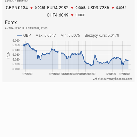
Z DNIA: 7 SIERPNIA
5.0134
4.2982
3.7236
GBP
EUR
USD
-0.0085
-0.0068
-0.0084
4.6049
CHF
-0.0031
Forex
AKTUALIZACJA:
7 SIERPNIA, 22:00
Źródło: currencybeacon.com