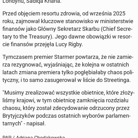
Londynu, Sadiqa Khana.
Przed ob­ję­ciem resortu zdrowia, od wrze­śnia 2025
roku, zaj­mo­wał klu­czo­we sta­no­wi­sko w mi­ni­ster­stwie
fi­nan­sów jako Główny Se­kre­tarz Skarbu (Chief Se­cre­
ta­ry to the Tre­asu­ry)
. Jego dawne obo­wiąz­ki w re­sor­
cie fi­nan­sów prze­ję­ła Lucy Rigby.
Tym­cza­sem premier Starmer po­wta­rza, że nie za­mie­
rza re­zy­gno­wać, wy­ja­śnia­jąc, że kolejna w ostat­nich
latach zmiana pre­mie­ra tylko po­głę­bia­ła­by chaos po­li­
tycz­ny, i to samo za­su­ge­ro­wał w liście do Stre­etin­ga.
"Musimy zre­ali­zo­wać wszyst­kie obiet­ni­ce, które zło­ży­
li­śmy krajowi, w tym obiet­ni­cę za­mknię­cia roz­dzia­łu
chaosu, który został zde­cy­do­wa­nie od­rzu­co­ny przez
Bry­tyj­czy­ków podczas ostat­nich wyborów par­la­men­
tar­nych" - napisał.
PAP / Adriana Chodakowska