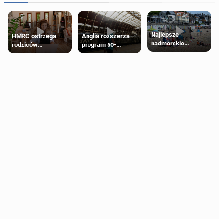
Najlepsze
HMRC ostrzega
Anglia rozszerza
nadmorskie
rodziców
program 50-
miasteczko blisko
pobierających Child
procentowych
Londynu
Benefit. Mogą być
zniżek kolejowych
zobowiązani do
na 18-latków
zwrotu zasiłku