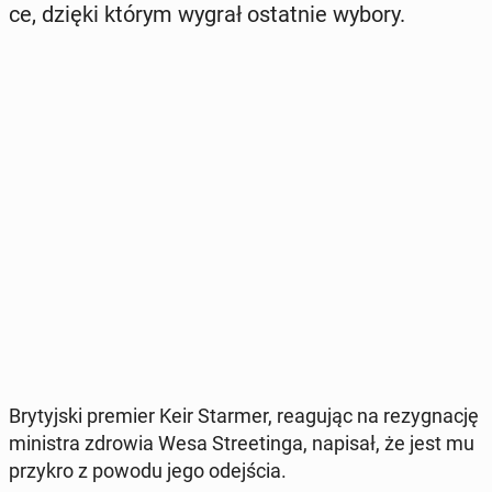
ce, dzięki którym wygrał ostat­nie wybory.
Bry­tyj­ski premier Keir Starmer, re­agu­jąc na re­zy­gna­cję
mi­ni­stra zdrowia Wesa Stre­etin­ga, napisał, że jest mu
przykro z powodu jego odej­ścia.