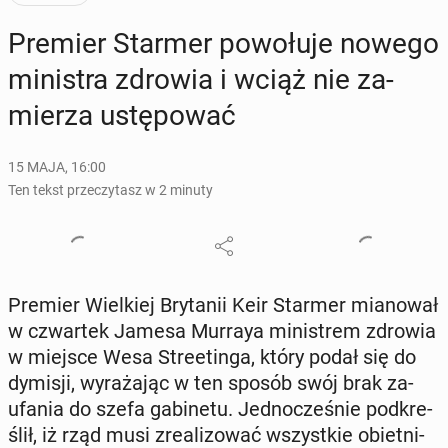
Premier Starmer po­wo­łu­je nowego
mi­ni­stra zdrowia i wciąż nie za­
mie­rza ustę­po­wać
15 MAJA, 16:00
Ten tekst przeczytasz w 2 minuty
Premier Wiel­kiej Bry­ta­nii Keir Starmer mia­no­wał
w czwar­tek Jamesa Murraya mi­ni­strem zdrowia
w miejsce Wesa Stre­etin­ga, który podał się do
dymisji, wy­ra­ża­jąc w ten sposób swój brak za­
ufa­nia do szefa ga­bi­ne­tu. Jed­no­cze­śnie pod­kre­
ślił, iż rząd musi zre­ali­zo­wać wszyst­kie obiet­ni­