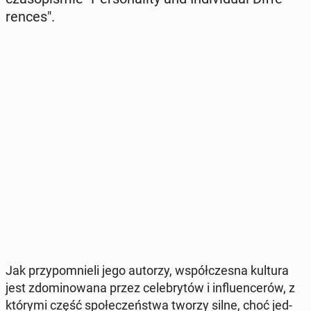
ren­ces".
Jak przy­po­mnie­li jego autorzy, współ­cze­sna kultura
jest zdo­mi­no­wa­na przez ce­le­bry­tów i in­flu­en­ce­rów, z
którymi część spo­łe­czeń­stwa tworzy silne, choć jed­