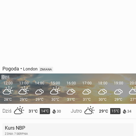
Pogoda
•
London
ZMIANA
Dziś
12:00
13:00
14:00
15:00
16:00
17:00
18:00
19:00
20:
28°C
29°C
29°C
30°C
31°C
31°C
30°C
29°C
27
Dziś
Jutro
31°C
29°C
14°C
15°C
30
34
Kurs NBP
Z DNIA: 7 SIERPNIA