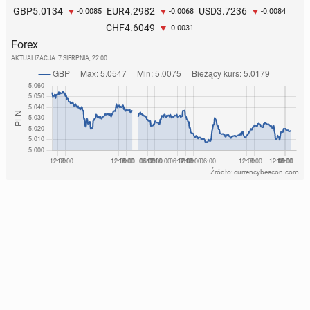
5.0134
4.2982
3.7236
GBP
EUR
USD
-0.0085
-0.0068
-0.0084
4.6049
CHF
-0.0031
Forex
AKTUALIZACJA:
7 SIERPNIA, 22:00
Źródło: currencybeacon.com