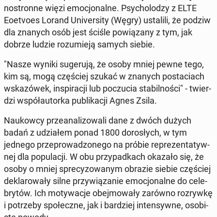
no­stron­ne więzi emo­cjo­nal­ne. Psy­cho­lo­dzy z ELTE
Eoetvo­es Lorand Uni­ver­si­ty (Węgry) usta­li­li, że podziw
dla znanych osób jest ściśle po­wią­za­ny z tym, jak
dobrze ludzie ro­zu­mie­ją samych siebie.
"Nasze wyniki su­ge­ru­ją, że osoby mniej pewne tego,
kim są, mogą czę­ściej szukać w znanych po­sta­ciach
wska­zó­wek, in­spi­ra­cji lub po­czu­cia sta­bil­no­ści" - twier­
dzi współ­au­tor­ka pu­bli­ka­cji Agnes Zsila.
Na­ukow­cy prze­ana­li­zo­wa­li dane z dwóch dużych
badań z udzia­łem ponad 1800 do­ro­słych, w tym
jednego prze­pro­wa­dzo­ne­go na próbie re­pre­zen­ta­tyw­
nej dla po­pu­la­cji. W obu przy­pad­kach okazało się, że
osoby o mniej spre­cy­zo­wa­nym obrazie siebie czę­ściej
de­kla­ro­wa­ły silne przy­wią­za­nie emo­cjo­nal­ne do ce­le­
bry­tów. Ich mo­ty­wa­cje obej­mo­wa­ły zarówno roz­ryw­kę
i po­trze­by spo­łecz­ne, jak i bar­dziej in­ten­syw­ne, oso­bi­