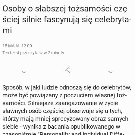
Osoby o słab­szej toż­sa­mo­ści czę­
ściej silnie fa­scy­nu­ją się ce­le­bry­ta­
mi
15 MAJA, 12:00
Ten tekst przeczytasz w 2 minuty
Sposób, w jaki ludzie odnoszą się do ce­le­bry­tów,
może być po­wią­za­ny z po­czu­ciem własnej toż­
sa­mo­ści. Sil­niej­sze za­an­ga­żo­wa­nie w życie
sław­nych osób czę­ściej ob­ser­wu­je się u tych,
którzy mają mniej spre­cy­zo­wa­ny obraz samych
siebie - wynika z badania opu­bli­ko­wa­ne­go w
cza­so­pi­śmie "Per­so­na­li­ty and In­di­vi­du­al Dif­fe­