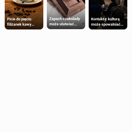
Zapach czekolady
Kontakt z kulturą
Picie do pięciu
może ułatwiać
może spowalniać
filiżanek kawy
trening siłowy
starzenie
dziennie jest
bezpieczne dla
większości
dorosłych