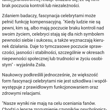
brak po­czu­cia kon­tro­li lub nie­za­leż­no­ści.
Zdaniem badaczy, fa­scy­na­cja ce­le­bry­ta­mi może
pełnić funkcję kom­pen­sa­cyj­ną. "Kiedy ludzie nie są
pewni, kim są, albo mają po­czu­cie braku kon­tro­li nad
swoim życiem, ce­le­bry­ci stają się dla nich sym­bo­lem
pew­no­ści siebie i sukcesu, a także wy­zna­cza­ją kie­ru­
nek dzia­ła­nia. Daje to tym­cza­so­we po­czu­cie spraw­
czo­ści, ja­sno­ści i sta­bil­no­ści, szcze­gól­nie w okre­sach
nie­pew­no­ści spo­łecz­nej lub trud­no­ści w życiu oso­bi­
stym" - wy­ja­śni­ła Zsila.
Na­ukow­cy pod­kre­śli­li jed­no­cze­śnie, że więk­szość
form fa­scy­na­cji ce­le­bry­ta­mi nie jest szko­dli­wa i współ­
wy­stę­pu­je z pra­wi­dło­wym funk­cjo­no­wa­niem oraz
zdro­wy­mi re­la­cja­mi.
"Nasze wyniki nie mają na celu oce­nia­nia fanów.
Chodzi o lepsze zro­zu­mie­nie czyn­ni­ków psy­cho­lo­gicz­