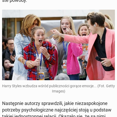
ste powody.
Harry Styles wzbudza wśród pu­blicz­no­ści gorące emocje... (Fot. Getty
Images)
Na­stęp­nie autorzy spraw­dzi­li, jakie nie­za­spo­ko­jo­ne
po­trze­by psy­cho­lo­gicz­ne naj­czę­ściej stoją u podstaw
takiej jed­no­stron­nej relacji. Okazało się, że są nimi