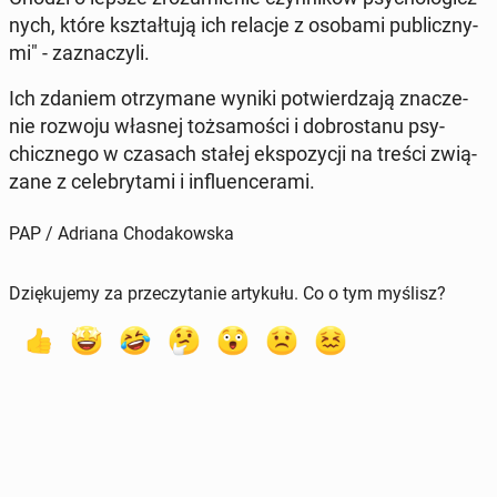
nych, które kształ­tu­ją ich relacje z osobami pu­blicz­ny­
mi" - za­zna­czy­li.
Ich zdaniem otrzy­ma­ne wyniki po­twier­dza­ją zna­cze­
nie rozwoju własnej toż­sa­mo­ści i do­bro­sta­nu psy­
chicz­ne­go w czasach stałej eks­po­zy­cji na treści zwią­
za­ne z ce­le­bry­ta­mi i in­flu­en­ce­ra­mi.
PAP / Adriana Chodakowska
Dziękujemy za przeczytanie artykułu. Co o tym myślisz?