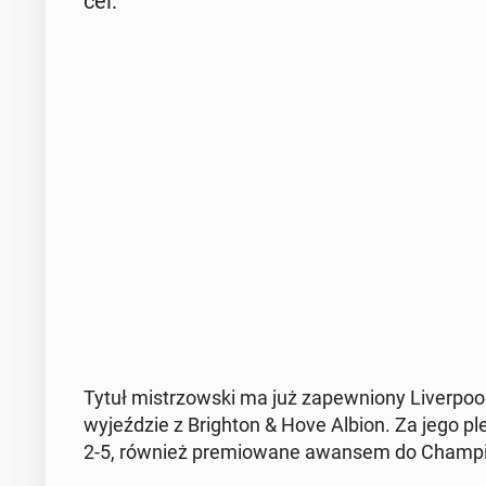
cel.
Tytuł mi­strzow­ski ma już za­pew­nio­ny Li­ver­po­
wy­jeź­dzie z Bri­gh­ton & Hove Albion. Za jego pl
2-5, również pre­mio­wa­ne awansem do Cham­p