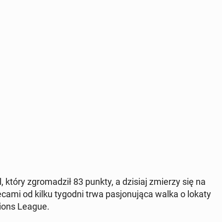
ol, który zgro­ma­dził 83 punkty, a dzisiaj zmierzy się na
ecami od kilku tygodni trwa pa­sjo­nu­ją­ca walka o lokaty
ions League.