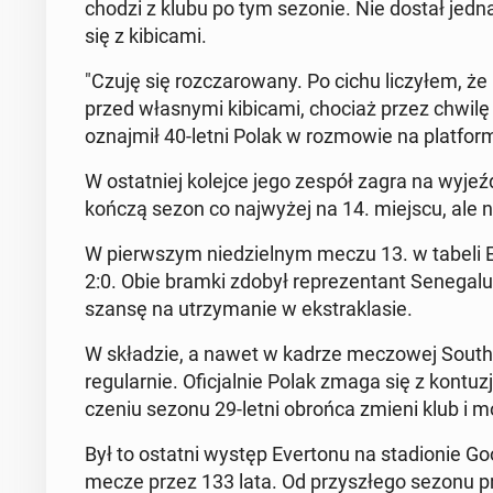
cho­dzi z klubu po tym sezonie. Nie dostał jedna
się z ki­bi­ca­mi.
"Czuję się roz­cza­ro­wa­ny. Po cichu li­czy­łe
przed wła­sny­mi ki­bi­ca­mi, chociaż przez chwilę 
oznaj­mił 40-letni Polak w roz­mo­wie na plat­for­
W ostat­niej kolejce jego zespół zagra na wy­jeź
koń­czą sezon co naj­wy­żej na 14. miejscu, ale n
W pierw­szym nie­dziel­nym meczu 13. w tabeli E
2:0. Obie bramki zdobył re­pre­zen­tant Se­ne­ga­l
szansę na utrzy­ma­nie w eks­tra­kla­sie.
W skła­dzie, a nawet w kadrze me­czo­wej So­utha
re­gu­lar­nie. Ofi­cjal­nie Polak zmaga się z kon­tu­z
cze­niu sezonu 29-letni obrońca zmieni klub i 
Był to ostatni występ Ever­to­nu na sta­dio­nie Go
mecze przez 133 lata. Od przy­szłe­go sezonu p