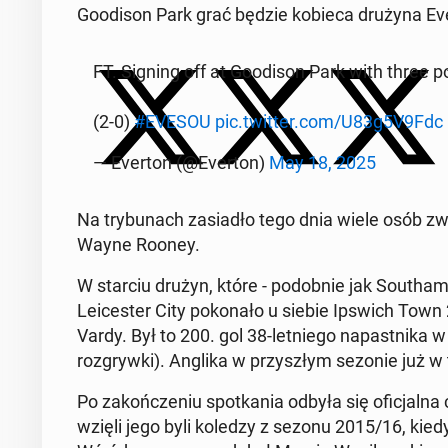
Go­odi­son Park grać będzie kobieca drużyna Ever
FT. Signing off at Go­odi­son Park with three poi
(2-0)
#EVESOU
pic.twitter.com/U83g5V9Fdc
— Everton (@Everton)
May 18, 2025
Na try­bu­nach za­sia­dło tego dnia wiele osób zw
Wayne Rooney.
W starciu drużyn, które - po­dob­nie jak So­uthamp­
Le­ice­ster City po­ko­na­ło u siebie Ipswich To
Vardy. Był to 200. gol 38-let­nie­go na­past­ni­ka
roz­gryw­ki). Anglika w przy­szłym sezonie już w
Po za­koń­cze­niu spo­tka­nia odbyła się ofi­cjal­na 
wzięli jego byli koledzy z sezonu 2015/16, kiedy L