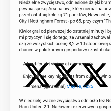
Nie­dziel­ne zwy­cię­stwo, od­nie­sio­ne dzięki bra
pew­nia spokój Ar­se­na­lo­wi, który niemal na pew
przed ostat­nią kolejką 71 punktów, New­ca­stle,
City i Not­tin­gham Forest - po 65, przy czym "Th
Kiwior grał od pierw­szej do ostat­niej minuty i by
mi przy­czy­nił się do tego, że Arsenal za­cho­wał 
szą ze wszyst­kich ocenę 8,2 w 10-stop­nio­wej s
chan­ce w polu karnym go­spo­da­rzy i został uka
A hard-fought victory at our home ⚔️
Enjoy all the key hi­gh­li­ghts from our 1-0 win o
— Arsenal (@Arsenal)
May 18, 2025
W nie­dzie­lę ważne zwy­cię­stwo od­nio­sło też No
Ham United 2:1. Na ławce re­zer­wo­wych go­spo­da