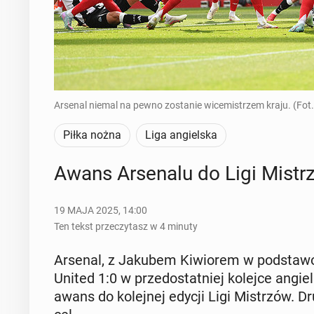
Arsenal niemal na pewno zostanie wicemistrzem kraju. (Fot
Piłka nożna
Liga angielska
Awans Ar­se­na­lu do Ligi Mi­st
19 MAJA 2025, 14:00
Ten tekst przeczytasz w 4 minuty
Arsenal, z Jakubem Ki­wio­rem w pod­sta­wo­
United 1:0 w przed­ostat­niej kolejce an­giel­sk
awans do ko­lej­nej edycji Ligi Mi­strzów. 