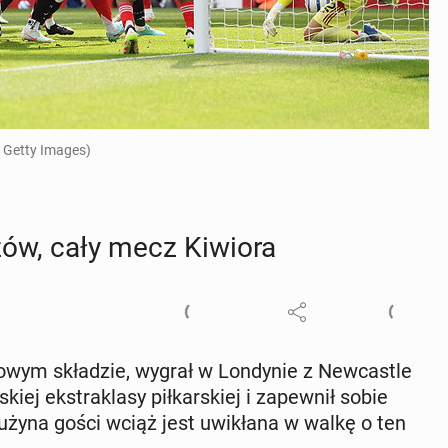
. Getty Images)
rzów, cały mecz Kiwiora
wym skła­dzie, wygrał w Lon­dy­nie z New­ca­stle
iej eks­tra­kla­sy pił­kar­skiej i za­pew­nił sobie
Drużyna gości wciąż jest uwi­kła­na w walkę o ten