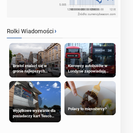
Źródło: currencybeacon.com
›
Rolki Wiadomości
Bristol znalazł się w
Kierowcy autobusów w
gronie najlepszych
Londynie zapowiadają
kierunków podróży na
strajki
świecie
Polacy to mięsożercy?
Wyjątkowe wyzwanie dla
posiadaczy kart Tesco
Clubcard!