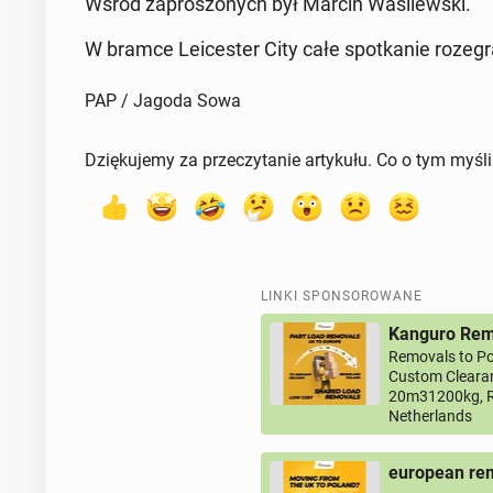
Wśród za­pro­szo­nych był Marcin Wa­si­lew­ski.
W bramce Le­ice­ster City całe spo­tka­nie ro­ze­gr
PAP / Jagoda Sowa
Dziękujemy za przeczytanie artykułu. Co o tym myśl
LINKI SPONSOROWANE
Kanguro Remo
Removals to Po
Custom Clearan
20m31200kg, R
Netherlands
european rem