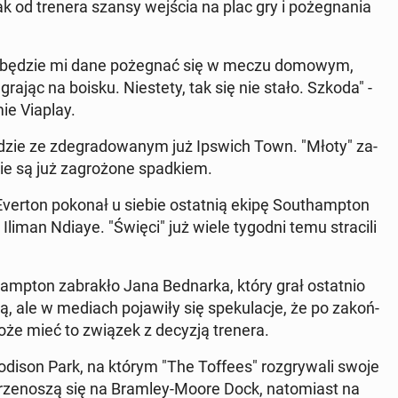
k od trenera szansy wejścia na plac gry i po­że­gna­nia
m, że będzie mi dane po­że­gnać się w meczu domowym,
grając na boisku. Nie­ste­ty, tak się nie stało. Szkoda" -
mie Viaplay.
­dzie ze zde­gra­do­wa­nym już Ipswich Town. "Młoty" za­
ie są już za­gro­żo­ne spad­kiem.
verton pokonał u siebie ostat­nią ekipę So­uthamp­ton
u Iliman Ndiaye. "Święci" już wiele tygodni temu stra­ci­li
mp­ton za­bra­kło Jana Bed­nar­ka, który grał ostat­nio
ją, ale w mediach po­ja­wi­ły się spe­ku­la­cje, że po za­koń­
może mieć to związek z decyzją trenera.
­odi­son Park, na którym "The Toffees" roz­gry­wa­li swoje
rze­no­szą się na Bramley-Moore Dock, na­to­miast na