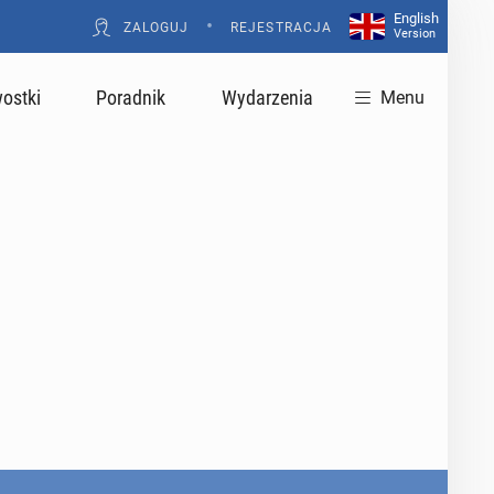
English
•
ZALOGUJ
REJESTRACJA
Version
ostki
Poradnik
Wydarzenia
Menu