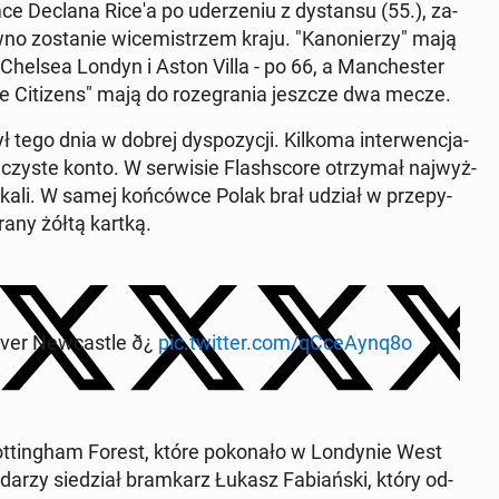
mce Declana Rice'a po ude­rze­niu z dy­stan­su (55.), za­
no zo­sta­nie wi­ce­mi­strzem kraju. "Ka­no­nie­rzy" mają
 Chelsea Londyn i Aston Villa - po 66, a Man­che­ster
e Ci­ti­zens" mają do ro­ze­gra­nia jeszcze dwa mecze.
ł tego dnia w dobrej dys­po­zy­cji. Kilkoma in­ter­wen­cja­
czyste konto. W ser­wi­sie Fla­sh­sco­re otrzy­mał naj­wyż­
kali. W samej koń­ców­ce Polak brał udział w prze­py­
rany żółtą kartką.
ver New­ca­stle ð¿
pic.twitter.com/qC­ce­Ay­nq8o
t­tin­gham Forest, które po­ko­na­ło w Lon­dy­nie West
­rzy sie­dział bram­karz Łukasz Fa­biań­ski, który od­