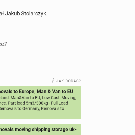
ał Jakub Sto­lar­czyk.
isz?
JAK DODAĆ?
vals to Europe, Man & Van to EU
land, Man&Van to EU, Low Cost, Moving,
ce. Part load 5m3/300kg - Full Load
emovals to Germany, Removals to
ovals moving shipping storage uk-