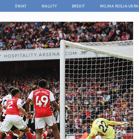
ŚWIAT
WALUTY
BREXIT
WOJNA ROSJA-UKRA