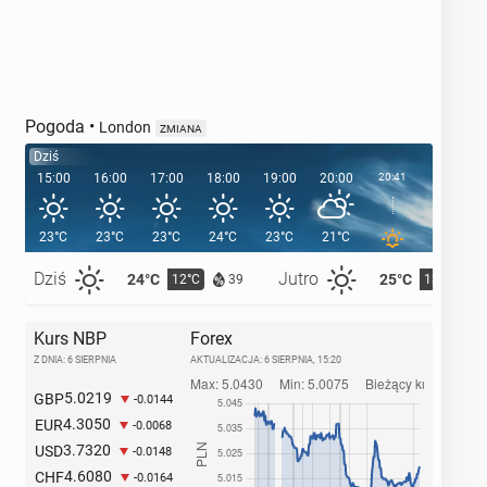
Pogoda
•
London
ZMIANA
Dziś
15:00
16:00
17:00
18:00
19:00
20:00
20:41
21:00
23°C
23°C
23°C
24°C
23°C
21°C
19°C
Dziś
Jutro
24°C
25°C
12°C
13°C
39
Kurs NBP
Forex
Z DNIA: 6 SIERPNIA
AKTUALIZACJA:
6 SIERPNIA, 15:20
5.0219
GBP
-0.0144
4.3050
EUR
-0.0068
3.7320
USD
-0.0148
4.6080
CHF
-0.0164