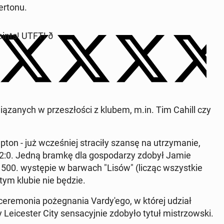
­to­nu.
nts! UTFT! ð
ią­za­nych w prze­szło­ści z klubem, m.in. Tim Cahill czy
ton - już wcze­śniej stra­ci­ły szansę na utrzy­ma­nie,
wn 2:0. Jedną bramkę dla go­spo­da­rzy zdobył Jamie
 w 500. wy­stę­pie w barwach "Lisów" (licząc wszyst­kie
 tym klubie nie będzie.
ce­re­mo­nia po­że­gna­nia Var­dy­'e­go, w której udział
e­ice­ster City sen­sa­cyj­nie zdobyło tytuł mi­strzow­ski.