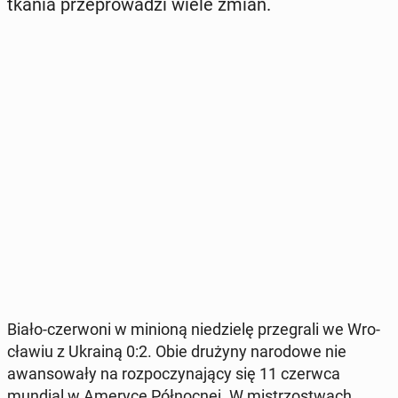
tka­nia prze­pro­wa­dzi wiele zmian.
Biało-czer­wo­ni w minioną nie­dzie­lę prze­gra­li we Wro­
cła­wiu z Ukrainą 0:2. Obie drużyny na­ro­do­we nie
awan­so­wa­ły na roz­po­czy­na­ją­cy się 11 czerwca
mundial w Ameryce Pół­noc­nej. W mi­strzo­stwach