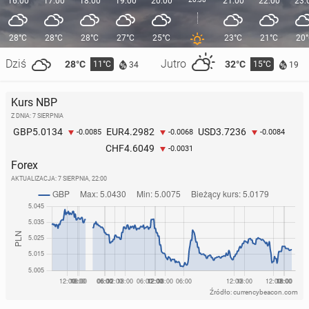
16:00
17:00
18:00
19:00
20:00
21:00
22:00
23:
28°C
28°C
28°C
27°C
25°C
23°C
21°C
20
Dziś
Jutro
28°C
32°C
11°C
15°C
34
19
Kurs NBP
Z DNIA: 7 SIERPNIA
5.0134
4.2982
3.7236
GBP
EUR
USD
-0.0085
-0.0068
-0.0084
4.6049
CHF
-0.0031
Forex
AKTUALIZACJA:
7 SIERPNIA, 22:00
Źródło: currencybeacon.com