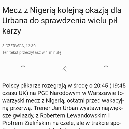
Mecz z Nigerią kolejną okazją dla
Urbana do spraw­dze­nia wielu pił­
ka­rzy
3 CZERWCA, 12:30
Ten tekst przeczytasz w 1 minutę
Polscy pił­ka­rze ro­ze­gra­ją w środę o 20:45 (19:45
czasu UK) na PGE Na­ro­do­wym w War­sza­wie to­
wa­rzy­ski mecz z Nigerią, ostatni przed wa­ka­cyj­
ną przerwą. Trener Jan Urban wystawi naj­więk­
sze gwiazdy, z Ro­ber­tem Le­wan­dow­skim i
Piotrem Zie­liń­skim na czele, ale w trakcie spo­