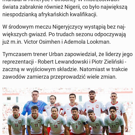
świata za­brak­nie również Nigerii, co było naj­więk­szą
nie­spo­dzian­ką afry­kań­skich kwa­li­fi­ka­cji.
W śro­do­wym meczu Ni­ge­ryj­czy­cy wy­stą­pią bez naj­
więk­szych gwiazd. Po trudach sezonu od­po­czy­wa­ją
już m.in. Victor Osimhen i Ademola Lookman.
Tym­cza­sem trener Urban za­po­wie­dział, że liderzy jego
re­pre­zen­ta­cji - Robert Le­wan­dow­ski i Piotr Zie­liń­ski -
zaczną w wyj­ścio­wym skła­dzie. Na­to­miast w trakcie
zawodów za­mie­rza prze­pro­wa­dzić wiele zmian.