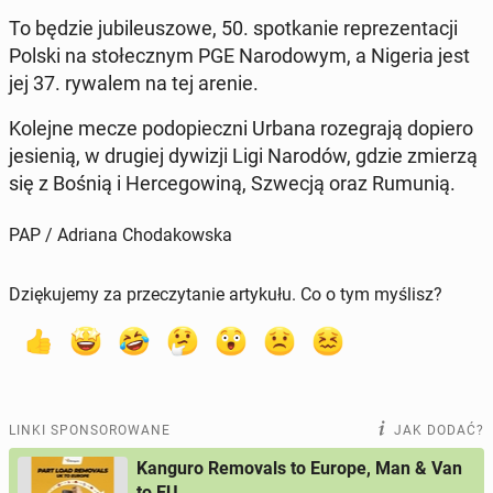
To będzie ju­bi­le­uszo­we, 50. spo­tka­nie re­pre­zen­ta­cji
Polski na sto­łecz­nym PGE Na­ro­do­wym, a Nigeria jest
jej 37. rywalem na tej arenie.
Kolejne mecze pod­opiecz­ni Urbana ro­ze­gra­ją dopiero
je­sie­nią, w drugiej dywizji Ligi Narodów, gdzie zmierzą
się z Bośnią i Her­ce­go­wi­ną, Szwecją oraz Rumunią.
PAP / Adriana Chodakowska
Dziękujemy za przeczytanie artykułu. Co o tym myślisz?
LINKI SPONSOROWANE
JAK DODAĆ?
Kanguro Removals to Europe, Man & Van
to EU