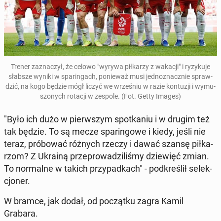
Trener za­zna­czył, że celowo "wyrywa pił­ka­rzy z wakacji" i ry­zy­ku­je
słabsze wyniki w spa­rin­gach, po­nie­waż musi jed­no­znacz­nie spraw­
dzić, na kogo będzie mógł liczyć we wrze­śniu w razie kon­tu­zji i wy­mu­
szo­nych rotacji w zespole. (Fot. Getty Images)
"Było ich dużo w pierw­szym spo­tka­niu i w drugim też
tak będzie. To są mecze spa­rin­go­we i kiedy, jeśli nie
teraz, pró­bo­wać różnych rzeczy i dawać szansę pił­ka­
rzom? Z Ukrainą prze­pro­wa­dzi­li­śmy dzie­więć zmian.
To nor­mal­ne w takich przy­pad­kach" - pod­kre­ślił se­lek­
cjo­ner.
W bramce, jak dodał, od po­cząt­ku zagra Kamil
Grabara.