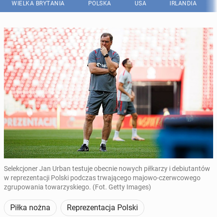
WIELKA BRYTANIA
POLSKA
USA
IRLANDIA
Selekcjoner Jan Urban testuje obecnie nowych piłkarzy i debiutantów
w reprezentacji Polski podczas trwającego majowo-czerwcowego
zgrupowania towarzyskiego. (Fot. Getty Images)
Piłka nożna
Reprezentacja Polski