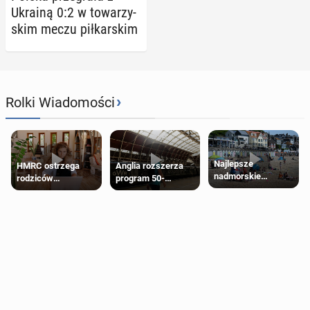
Ukrainą 0:2 w to­wa­rzy­
skim meczu pił­kar­skim
›
Rolki Wiadomości
Najlepsze
HMRC ostrzega
Anglia rozszerza
nadmorskie
rodziców
program 50-
miasteczko blisko
pobierających Child
procentowych
Londynu
Benefit. Mogą być
zniżek kolejowych
zobowiązani do
na 18-latków
zwrotu zasiłku