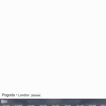
Pogoda
•
London
ZMIANA
Dziś
20:38