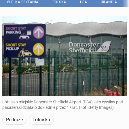
WIELKA BRYTANIA
POLSKA
USA
IRLANDIA
Lotnisko miejskie Doncaster Sheffield Airport (DSA) jako cywilny port
pasażerski działało dokładnie przez 17 lat. (Fot. Getty Images)
Podróże
Lotniska