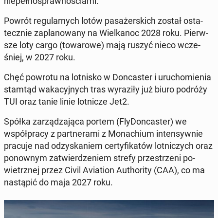
nie­peł­no­spraw­no­ścia­mi.
Powrót re­gu­lar­nych lotów pa­sa­żer­skich został osta­
tecz­nie za­pla­no­wa­ny na Wiel­ka­noc 2028 roku
. Pierw­
sze loty cargo (to­wa­ro­we) mają ruszyć nieco wcze­
śniej, w 2027 roku.
Chęć powrotu na lot­ni­sko w Don­ca­ster i uru­cho­mie­nia
stamtąd wa­ka­cyj­nych tras wy­ra­zi­ły już biuro podróży
TUI
oraz tanie linie lot­ni­cze Jet2
.
Spółka za­rzą­dza­ją­ca portem (Fly­Don­ca­ster) we
współ­pra­cy z part­ne­ra­mi z Mo­na­chium in­ten­syw­nie
pracuje nad od­zy­ska­niem cer­ty­fi­ka­tów lot­ni­czych oraz
po­now­nym za­twier­dze­niem strefy prze­strze­ni po­
wietrz­nej przez Civil Avia­tion Au­tho­ri­ty (CAA), co ma
na­stą­pić do maja 2027 roku.