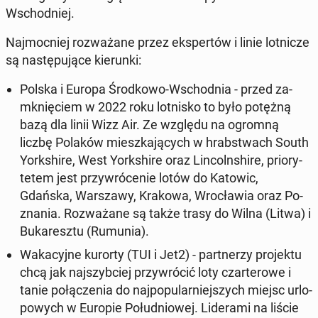
Wschod­niej.
Naj­moc­niej roz­wa­ża­ne przez eks­per­tów i linie lot­ni­cze
są na­stę­pu­ją­ce kie­run­ki:
Polska i Europa Środ­ko­wo-Wschod­nia - przed za­
mknię­ciem w 2022 roku lot­ni­sko to było potężną
bazą dla linii Wizz Air. Ze względu na ogromną
liczbę Polaków miesz­ka­ją­cych w hrab­stwach South
York­shi­re, West York­shi­re oraz Lin­coln­shi­re, prio­ry­
te­tem jest przy­wró­ce­nie lotów do Katowic,
Gdańska, War­sza­wy, Krakowa, Wro­cła­wia oraz Po­
zna­nia
. Roz­wa­ża­ne są także trasy do Wilna (Litwa) i
Bu­ka­resz­tu (Rumunia).
Wa­ka­cyj­ne kurorty (TUI i Jet2) - part­ne­rzy pro­jek­tu
chcą jak naj­szyb­ciej przy­wró­cić loty czar­te­ro­we i
tanie po­łą­cze­nia do naj­po­pu­lar­niej­szych miejsc urlo­
po­wych w Europie Po­łu­dnio­wej. Li­de­ra­mi na liście