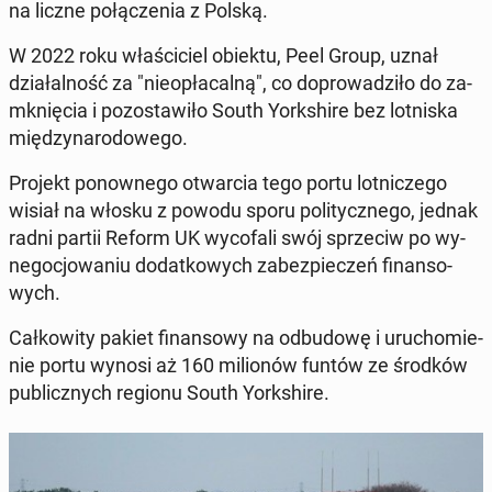
na liczne po­łą­cze­nia z Polską.
W 2022 roku wła­ści­ciel obiektu, Peel Group, uznał
dzia­łal­ność za "nie­opła­cal­ną", co do­pro­wa­dzi­ło do za­
mknię­cia i po­zo­sta­wi­ło South York­shi­re bez lot­ni­ska
mię­dzy­na­ro­do­we­go.
Projekt po­now­ne­go otwar­cia tego portu lot­ni­cze­go
wisiał na włosku z powodu sporu po­li­tycz­ne­go, jednak
radni partii Reform UK wy­co­fa­li swój sprze­ciw po wy­
ne­go­cjo­wa­niu do­dat­ko­wych za­bez­pie­czeń fi­nan­so­
wych.
Cał­ko­wi­ty pakiet fi­nan­so­wy na od­bu­do­wę i uru­cho­mie­
nie portu wynosi aż 160 mi­lio­nów funtów
ze środków
pu­blicz­nych regionu South York­shi­re.