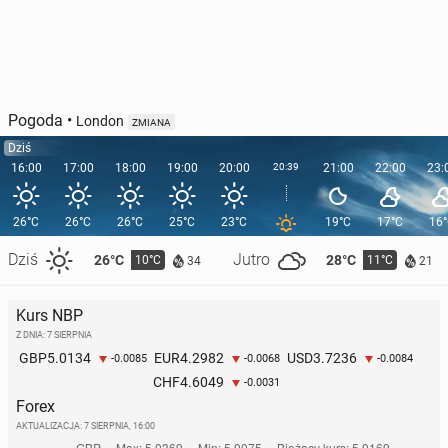
Pogoda
•
London
ZMIANA
Dziś
16:00
17:00
18:00
19:00
20:00
20:39
21:00
22:00
23:
26°C
26°C
26°C
25°C
23°C
19°C
17°C
16
Dziś
Jutro
26°C
28°C
10°C
11°C
34
21
Kurs NBP
Z DNIA: 7 SIERPNIA
5.0134
4.2982
3.7236
GBP
EUR
USD
-0.0085
-0.0068
-0.0084
4.6049
CHF
-0.0031
Forex
AKTUALIZACJA:
7 SIERPNIA, 16:00