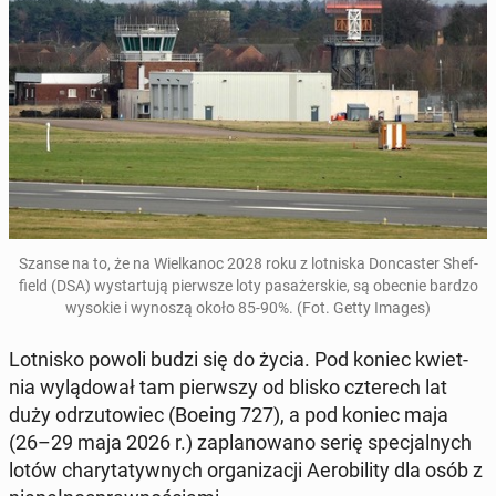
Szanse na to, że na Wiel­ka­noc 2028 roku
z lot­ni­ska Don­ca­ster Shef­
field (DSA) wy­star­tu­ją pierw­sze loty pa­sa­żer­skie, są obecnie bardzo
wysokie i wynoszą około 85-90%
. (Fot. Getty Images)
Lot­ni­sko powoli budzi się do życia. Pod koniec kwiet­
nia wy­lą­do­wał tam pierw­szy od blisko czte­rech lat
duży od­rzu­to­wiec (Boeing 727), a pod koniec maja
(26–29 maja 2026 r.) za­pla­no­wa­no serię spe­cjal­nych
lotów cha­ry­ta­tyw­nych or­ga­ni­za­cji Ae­ro­bi­li­ty dla osób z