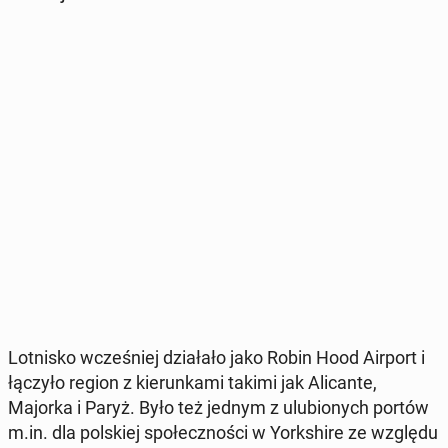
Lot­ni­sko wcze­śniej dzia­ła­ło jako Robin Hood Airport i
łączyło region z kie­run­ka­mi takimi jak Ali­can­te,
Majorka i Paryż. Było też jednym z ulu­bio­nych portów
m.in. dla pol­skiej spo­łecz­no­ści w York­shi­re ze względu