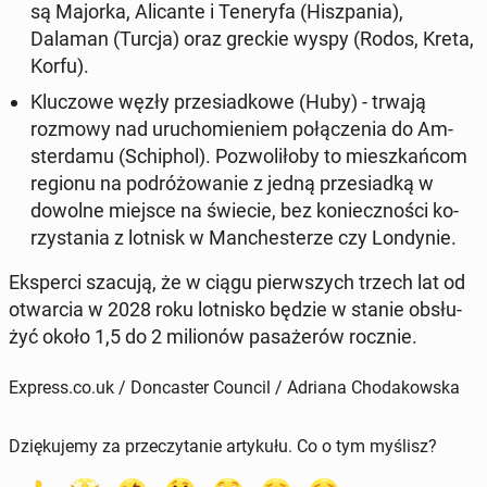
są Majorka, Ali­can­te i Te­ne­ry­fa (Hisz­pa­nia),
Dalaman (Turcja) oraz greckie wyspy (Rodos, Kreta,
Korfu)
.
Klu­czo­we węzły prze­siad­ko­we (Huby) - trwają
rozmowy nad uru­cho­mie­niem po­łą­cze­nia do Am­
ster­da­mu (Schi­phol)
. Po­zwo­li­ło­by to miesz­kań­com
regionu na po­dró­żo­wa­nie z jedną prze­siad­ką w
dowolne miejsce na świecie, bez ko­niecz­no­ści ko­
rzy­sta­nia z lotnisk w Man­che­ste­rze czy Lon­dy­nie.
Eks­per­ci szacują, że w ciągu pierw­szych trzech lat od
otwar­cia w 2028 roku lot­ni­sko będzie w stanie ob­słu­
żyć około 1,5 do 2 mi­lio­nów pa­sa­że­rów rocznie
.
Express.co.uk / Doncaster Council / Adriana Chodakowska
Dziękujemy za przeczytanie artykułu. Co o tym myślisz?