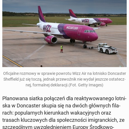
Ofi­cjal­ne rozmowy w sprawie powrotu Wizz Air na lot­ni­sko Don­ca­ster
Shef­field już się toczą
, jednak prze­woź­nik nie wydał jeszcze osta­tecz­
nej, for­mal­nej de­kla­ra­cji
.(Fot. Getty Images)
Pla­no­wa­na siatka po­łą­czeń dla re­ak­ty­wo­wa­ne­go lot­ni­
ska w Don­ca­ster skupia się na dwóch głów­nych fi­la­
rach: po­pu­lar­nych kie­run­kach wa­ka­cyj­nych oraz
trasach klu­czo­wych dla spo­łecz­no­ści imi­granc­kich, ze
szcze­gól­nym uwzględ­nie­niem Europy Środ­ko­wo-