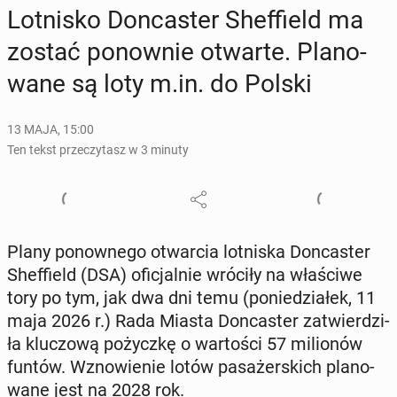
Lot­ni­sko Don­ca­ster Shef­field ma
zostać po­now­nie otwarte. Pla­no­
wa­ne są loty m.in. do Polski
13 MAJA, 15:00
Ten tekst przeczytasz w 3 minuty
Plany po­now­ne­go otwar­cia lot­ni­ska Don­ca­ster
Shef­field (DSA) ofi­cjal­nie wróciły na wła­ści­we
tory po tym, jak dwa dni temu (po­nie­dzia­łek, 11
maja 2026 r.) Rada Miasta Don­ca­ster za­twier­dzi­
ła klu­czo­wą po­życz­kę o war­to­ści 57 mi­lio­nów
funtów. Wzno­wie­nie lotów pa­sa­żer­skich pla­no­
wa­ne jest na 2028 rok.