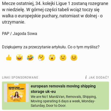
Mecze ostat­niej, 34. kolejki Ligue 1 zostaną ro­ze­gra­ne
w nie­dzie­lę. W górnej części tabeli wciąż toczy się
walka o eu­ro­pej­skie puchary, na­to­miast w dolnej - o
utrzy­ma­nie.
PAP / Jagoda Sowa
Dziękujemy za przeczytanie artykułu. Co o tym myślisz?
LINKI SPONSOROWANE
JAK DODAĆ?
european removals moving shipping
storage uk-eu
We are No1 Man&Van, Removals, Shipping,
Moving operating 6 days a week, Monday-
Saturday, Door to Door.