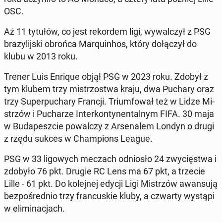
OSC.
Aż 11 tytułów, co jest re­kor­dem ligi, wy­wal­czył z PSG
bra­zy­lij­ski obrońca Ma­rqu­in­hos, który do­łą­czył do
klubu w 2013 roku.
Trener Luis Enrique objął PSG w 2023 roku. Zdobył z
tym klubem trzy mi­strzo­stwa kraju, dwa Puchary oraz
trzy Su­per­pu­cha­ry Francji. Trium­fo­wał też w Lidze Mi­
strzów i Pu­cha­rze In­ter­kon­ty­nen­tal­nym FIFA. 30 maja
w Bu­da­pesz­cie po­wal­czy z Ar­se­na­lem Londyn o drugi
z rzędu sukces w Cham­pions League.
PSG w 33 li­go­wych meczach od­nio­sło 24 zwy­cię­stwa i
zdobyło 76 pkt. Drugie RC Lens ma 67 pkt, a trzecie
Lille - 61 pkt. Do ko­lej­nej edycji Ligi Mi­strzów awan­su­ją
bez­po­śred­nio trzy fran­cu­skie kluby, a czwarty wystąpi
w eli­mi­na­cjach.