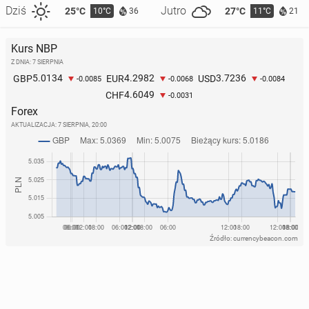
Dziś
Jutro
25°C
27°C
10°C
11°C
36
21
Kurs NBP
Z DNIA: 7 SIERPNIA
5.0134
4.2982
3.7236
GBP
EUR
USD
-0.0085
-0.0068
-0.0084
4.6049
CHF
-0.0031
Forex
AKTUALIZACJA:
7 SIERPNIA, 20:00
Źródło: currencybeacon.com