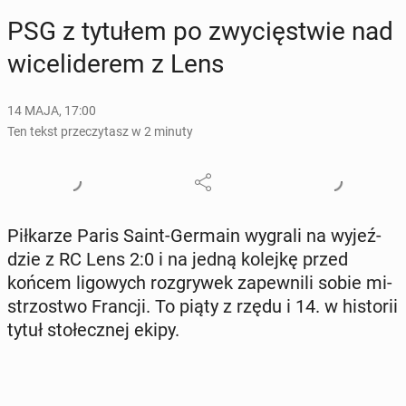
PSG z tytułem po zwy­cię­stwie nad
wi­ce­li­de­rem z Lens
14 MAJA, 17:00
Ten tekst przeczytasz w 2 minuty
Pił­ka­rze Paris Saint-Germain wygrali na wy­jeź­
dzie z RC Lens 2:0 i na jedną kolejkę przed
końcem li­go­wych roz­gry­wek za­pew­ni­li sobie mi­
strzo­stwo Francji. To piąty z rzędu i 14. w hi­sto­rii
tytuł sto­łecz­nej ekipy.