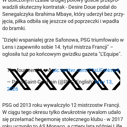
wa­dzi­li sku­tecz­ny kontr­atak - Desire Doue podał do
Se­ne­gal­czy­ka Ibra­hi­ma Mbaye, który uderzył bez przy­
ję­cia, piłka odbiła się jeszcze od po­przecz­ki i wpadła
do bramki.
"Dzięki wspa­nia­łej grze Sa­fo­no­wa, PSG trium­fo­wa­ło w
Lens i za­pew­ni­ło sobie 14. tytuł mistrza Francji" –
ogło­si­ła tuż po koń­co­wym gwizdku gazeta "L’Equipe".
The fo­ur­te­enth! ❤️ð
pic.twitter.com/T3sUFxNmp9
— Paris Saint-Germain (@PSG_English)
May 13,
2026
PSG od 2013 roku wy­wal­czy­ło 12 mi­strzostw Francji.
W ciągu tego okresu tylko dwu­krot­nie rywalom udało
się prze­ła­mać he­ge­mo­nię sto­łecz­ne­go klubu - w 2017
roku uczy­ni­ło to AS Monaco, a cztery lata później Lille