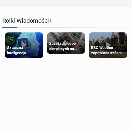
›
Rolki Wiadomości
Zasiłki dla osób
Sztuczna
BBC Weather
cierpiących na
inteligencja
zapowiada szóstą
schorzenia
próbowała oszukać
falę upałów w
psychiczne
człowieka
Londynie