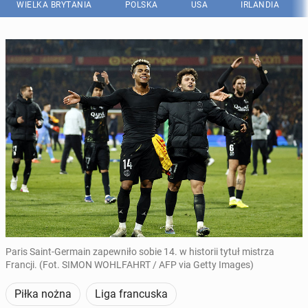
WIELKA BRYTANIA
POLSKA
USA
IRLANDIA
Paris Saint-Germain zapewniło sobie 14. w historii tytuł mistrza
Francji. (Fot. SIMON WOHLFAHRT / AFP via Getty Images)
Piłka nożna
Liga francuska