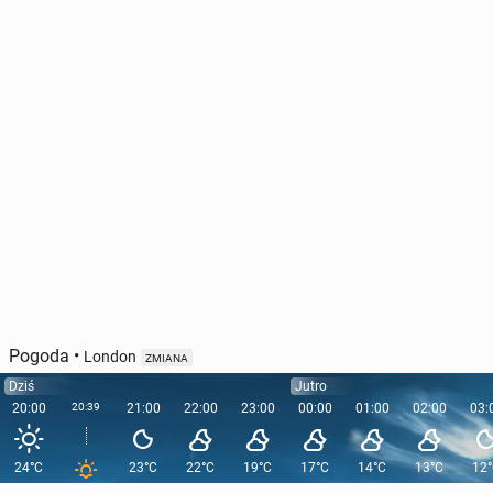
Pogoda
•
London
ZMIANA
Dziś
Jutro
20:00
20:39
21:00
22:00
23:00
00:00
01:00
02:00
03:
24°C
23°C
22°C
19°C
17°C
14°C
13°C
12