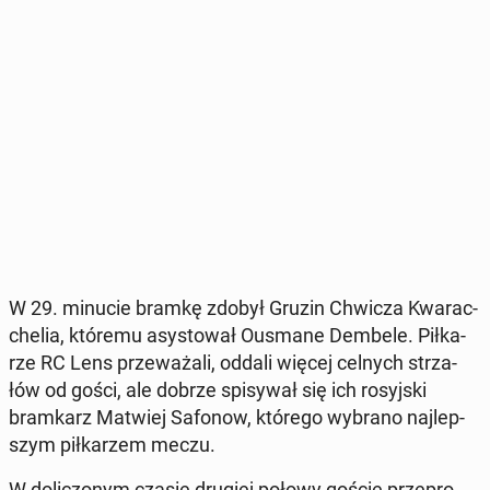
W 29. minucie bramkę zdobył Gruzin Chwicza Kwa­rac­
che­lia, któremu asy­sto­wał Ousmane Dembele. Pił­ka­
rze RC Lens prze­wa­ża­li, oddali więcej celnych strza­
łów od gości, ale dobrze spi­sy­wał się ich ro­syj­ski
bram­karz Matwiej Safonow, którego wybrano naj­lep­
szym pił­ka­rzem meczu.
W do­li­czo­nym czasie drugiej połowy goście prze­pro­