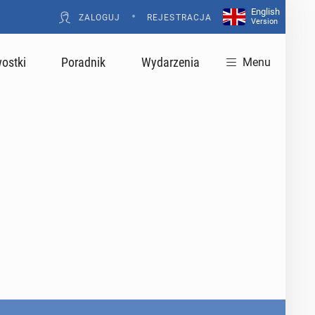
English
•
ZALOGUJ
REJESTRACJA
Version
ostki
Poradnik
Wydarzenia
Menu