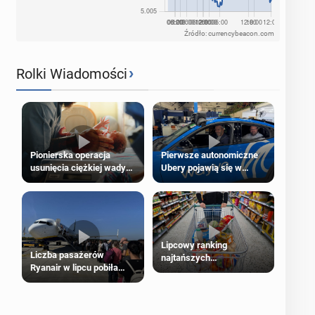
Źródło: currencybeacon.com
›
Rolki Wiadomości
Pierwsze autonomiczne
Pionierska operacja
Ubery pojawią się w
usunięcia ciężkiej wady
Londynie jeszcze tego
wrodzonej płodu w łonie
lata
matki
Lipcowy ranking
Liczba pasażerów
najtańszych
Ryanair w lipcu pobiła
supermarketów
rekord