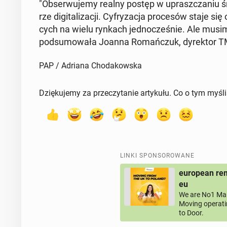
"Ob­ser­wu­je­my realny postęp w uprasz­cza­niu śr
rze di­gi­ta­li­za­cji. Cy­fry­za­cja pro­ce­sów staje s
cych na wielu rynkach jed­no­cze­śnie. Ale musi
pod­su­mo­wa­ła Joanna Ro­mań­czuk, dy­rek­tor 
PAP / Adriana Chodakowska
Dziękujemy za przeczytanie artykułu. Co o tym myśl
LINKI SPONSOROWANE
european rem
eu
We are No1 Man
Moving operati
to Door.