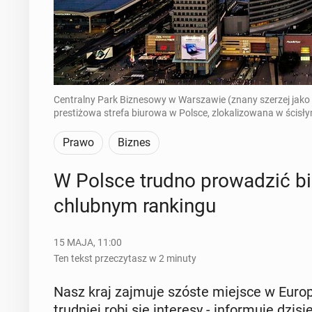
Centralny Park Biznesowy w Warszawie (znany szerzej jako 
prestiżowa strefa biurowa w Polsce, zlokalizowana w ścisły
Prawo
Biznes
W Polsce trudno pro­wa­dzić bi
chlub­nym ran­kin­gu
15 MAJA, 11:00
Ten tekst przeczytasz w 2 minuty
Nasz kraj zajmuje szóste miejsce w Europi
trud­niej robi się in­te­re­sy - in­for­mu­je dzi