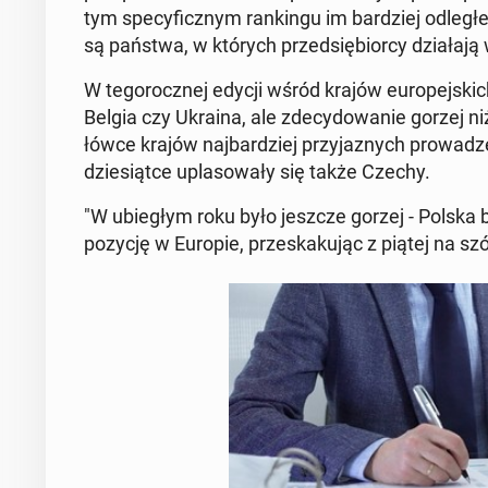
tym spe­cy­ficz­nym ran­kin­gu im bar­dziej odległ
są państwa, w których przed­się­bior­cy dzia­ła­ją w
W te­go­rocz­nej edycji wśród krajów eu­ro­pej­sk
Belgia czy Ukraina, ale zde­cy­do­wa­nie gorzej ni
łów­ce krajów naj­bar­dziej przy­ja­znych pro­wa­dz
dzie­siąt­ce upla­so­wa­ły się także Czechy.
"W ubie­głym roku było jeszcze gorzej - Polska by
pozycję w Europie, prze­ska­ku­jąc z piątej na sz