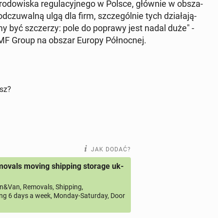
o­do­wi­ska re­gu­la­cyj­ne­go w Polsce, głównie w ob­sza­
ię od­czu­wal­ną ulgą dla firm, szcze­gól­nie tych dzia­ła­ją­
my być szcze­rzy: pole do poprawy jest nadal duże" -
TMF Group na obszar Europy Pół­noc­nej.
isz?
JAK DODAĆ?
ovals moving shipping storage uk-
&Van, Removals, Shipping,
ng 6 days a week, Monday-Saturday, Door