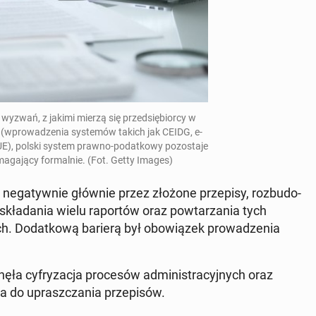
ch wyzwań, z jakimi mierzą się przed­się­bior­cy w
cji (wpro­wa­dze­nia sys­te­mów takich jak CEIDG, e-
E), polski system prawno-po­dat­ko­wy po­zo­sta­je
­ga­ją­cy for­mal­nie.
(Fot. Getty Images)
 ne­ga­tyw­nie głównie przez złożone prze­pi­sy, roz­bu­do­
 skła­da­nia wielu ra­por­tów oraz po­wta­rza­nia tych
h. Do­dat­ko­wą barierą był obo­wią­zek pro­wa­dze­nia
a cy­fry­za­cja pro­ce­sów ad­mi­ni­stra­cyj­nych oraz
­ca do uprasz­cza­nia prze­pi­sów.