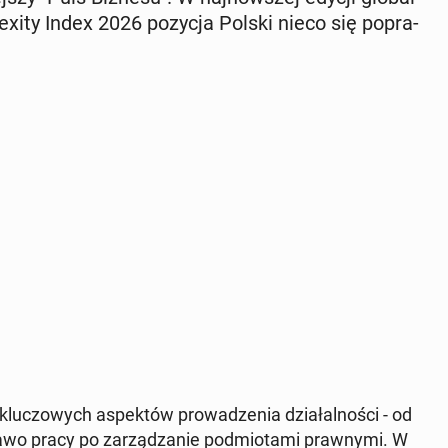
­xi­ty Index 2026 pozycja Polski nieco się po­pra­
klu­czo­wych aspek­tów pro­wa­dze­nia dzia­łal­no­ści - od
awo pracy po za­rzą­dza­nie pod­mio­ta­mi praw­ny­mi. W