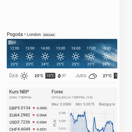
Pogoda
•
London
ZMIANA
Dziś
12:00
13:00
14:00
15:00
16:00
17:00
18:00
19:00
23°C
23°C
24°C
25°C
25°C
25°C
24°C
22°C
Dziś
Jutro
25°C
27°C
10°C
14°C
37
Kurs NBP
Forex
Z DNIA: 7 SIERPNIA
AKTUALIZACJA:
7 SIERPNIA, 12:30
5.0134
GBP
-0.0085
4.2982
EUR
-0.0068
3.7236
USD
-0.0084
4.6049
CHF
-0.0031