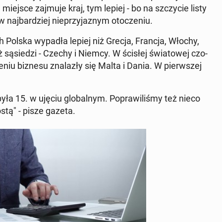
e miejsce zajmuje kraj, tym lepiej - bo na szczy­cie listy
 naj­bar­dziej nie­przy­ja­znym oto­cze­niu.
ich Polska wypadła lepiej niż Grecja, Francja, Włochy,
ż są­sie­dzi - Czechy i Niemcy. W ścisłej świa­to­wej czo­
e­niu biznesu zna­la­zły się Malta i Dania. W pierw­szej
ła 15. w ujęciu glo­bal­nym. Po­pra­wi­li­śmy też nieco
óstą" - pisze gazeta.