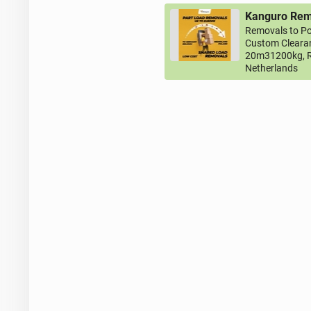
Kanguro Remo
Removals to Po
Custom Clearan
20m31200kg, R
Netherlands