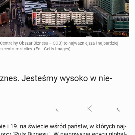
Centralny Obszar Biznesu – COB) to najważniejsza i najbardziej
m centrum stolicy. (Fot. Getty Images)
znes. Je­ste­śmy wysoko w nie­
e i 19. na świecie wśród państw, w których naj­
­siej­szy "Puls Biznesu". W naj­now­szej edycji glo­bal­