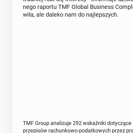
ne­go raportu TMF Global Bu­si­ness Com­ple
wi­ła, ale daleko nam do naj­lep­szych.
TMF Group ana­li­zu­je 292 wskaź­ni­ki do­ty­czą­ce 
prze­pi­sów ra­chun­ko­wo-po­dat­ko­wych przez pr