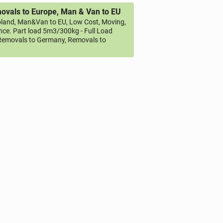
vals to Europe, Man & Van to EU
land, Man&Van to EU, Low Cost, Moving,
ce. Part load 5m3/300kg - Full Load
emovals to Germany, Removals to