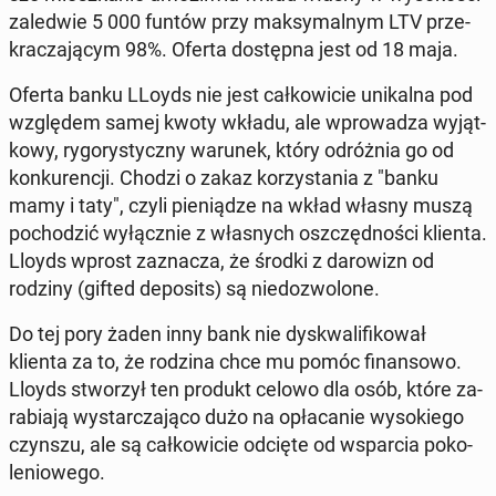
za­le­d­wie 5 000 funtów przy mak­sy­mal­nym LTV prze­
kra­cza­ją­cym 98%. Oferta do­stęp­na jest od 18 maja.
Oferta banku LLoyds nie jest cał­ko­wi­cie uni­kal­na pod
wzglę­dem samej kwoty wkładu
, ale wpro­wa­dza wy­jąt­
ko­wy, ry­go­ry­stycz­ny warunek
, który od­róż­nia go od
kon­ku­ren­cji. Chodzi o zakaz ko­rzy­sta­nia z "banku
mamy i taty", czyli
pie­nią­dze na wkład własny muszą
po­cho­dzić wy­łącz­nie z wła­snych oszczęd­no­ści klienta
.
Lloyds wprost za­zna­cza, że środki z da­ro­wizn od
rodziny (gifted de­po­sits) są nie­do­zwo­lo­ne
.
Do tej pory żaden inny bank nie dys­kwa­li­fi­ko­wał
klienta za to, że rodzina chce mu pomóc fi­nan­so­wo.
Lloyds stwo­rzył ten produkt celowo dla osób, które za­
ra­bia­ją wy­star­cza­ją­co dużo na opła­ca­nie wy­so­kie­go
czynszu, ale są cał­ko­wi­cie odcięte od wspar­cia po­ko­
le­nio­we­go.