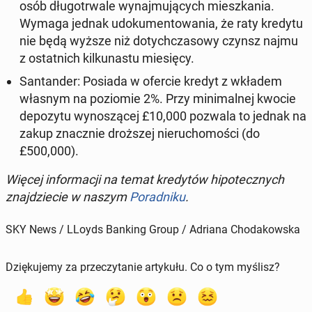
osób dłu­go­trwa­le wy­naj­mu­ją­cych miesz­ka­nia.
Wymaga jednak udo­ku­men­to­wa­nia, że raty kredytu
nie będą wyższe niż do­tych­cza­so­wy czynsz najmu
z ostat­nich kil­ku­na­stu mie­się­cy.
San­tan­der:
Posiada w ofercie kredyt z wkładem
własnym na po­zio­mie 2%
. Przy mi­ni­mal­nej kwocie
de­po­zy­tu wy­no­szą­cej £10,000 pozwala to jednak na
zakup znacz­nie droż­szej nie­ru­cho­mo­ści (do
£500,000).
Więcej in­for­ma­cji na temat kre­dy­tów hi­po­tecz­nych
znaj­dzie­cie w naszym
Po­rad­ni­ku
.
SKY News / LLoyds Banking Group / Adriana Chodakowska
Dziękujemy za przeczytanie artykułu. Co o tym myślisz?