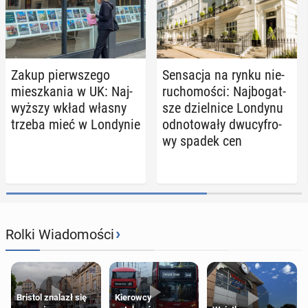
Zakup pierw­sze­go
Sen­sa­cja na rynku nie­
miesz­ka­nia w UK: Naj­
ru­cho­mo­ści: Naj­bo­gat­
wyż­szy wkład własny
sze dziel­ni­ce Londynu
trzeba mieć w Lon­dy­nie
od­no­to­wa­ły dwu­cy­fro­
wy spadek cen
›
Rolki Wiadomości
Bristol znalazł się
Kierowcy