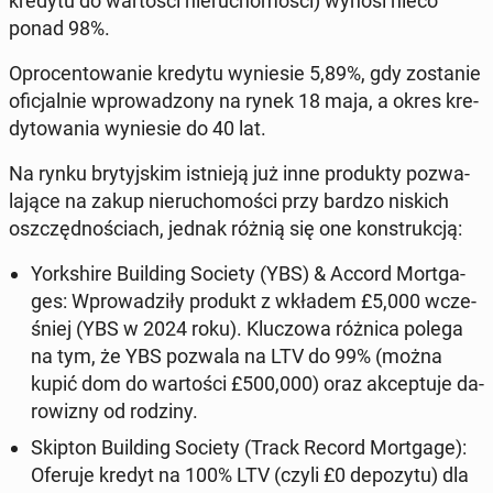
kredytu do war­to­ści nie­ru­cho­mo­ści
) wynosi nieco
ponad 98%.
Opro­cen­to­wa­nie kredytu wy­nie­sie 5,89%, gdy zo­sta­nie
ofi­cjal­nie wpro­wa­dzo­ny na rynek 18 maja, a okres kre­
dy­to­wa­nia wy­nie­sie do 40 lat.
Na rynku bry­tyj­skim ist­nie­ją już inne pro­duk­ty po­zwa­
la­ją­ce na zakup nie­ru­cho­mo­ści przy bardzo niskich
oszczęd­no­ściach, jednak różnią się one kon­struk­cją:
York­shi­re Bu­il­ding Society (YBS) & Accord Mort­ga­
ges:
Wpro­wa­dzi­ły produkt z wkładem £5,000 wcze­
śniej (YBS w 2024 roku). Klu­czo­wa różnica polega
na tym, że YBS pozwala na LTV do 99%
(można
kupić dom do war­to­ści £500,000) oraz ak­cep­tu­je da­
ro­wi­zny od rodziny
.
Skipton Bu­il­ding Society (Track Record Mort­ga­ge):
Oferuje kredyt na 100% LTV
(czyli £0 de­po­zy­tu) dla