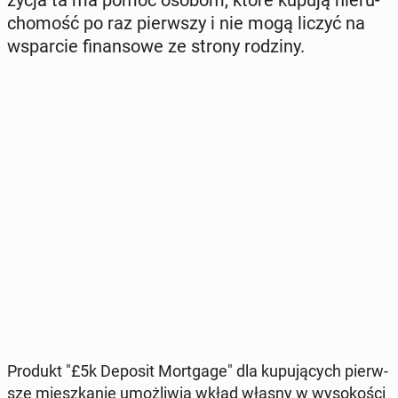
cho­mość po raz pierw­szy i nie mogą liczyć na
wspar­cie fi­nan­so­we ze strony rodziny.
Produkt "£5k Deposit Mort­ga­ge" dla ku­pu­ją­cych pierw­
sze miesz­ka­nie umoż­li­wia wkład własny w wy­so­ko­ści