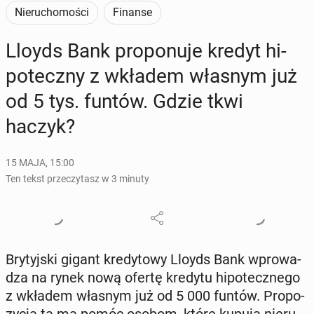
Nieruchomości
Finanse
Lloyds Bank pro­po­nu­je kredyt hi­
po­tecz­ny z wkładem własnym już
od 5 tys. funtów. Gdzie tkwi
haczyk?
15 MAJA, 15:00
Ten tekst przeczytasz w 3 minuty
Bry­tyj­ski gigant kre­dy­to­wy Lloyds Bank wpro­wa­
dza na rynek nową ofertę kredytu hi­po­tecz­ne­go
z wkładem własnym już od 5 000 funtów. Pro­po­
zy­cja ta ma pomóc osobom, które kupują nie­ru­