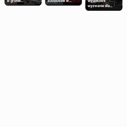
Wyjątkowe
w gronie
autobusów w
wyzwanie dla
najlepszych
Londynie
posiadaczy kart
kierunków podróży
zapowiadają strajki
Tesco Clubcard!
na świecie