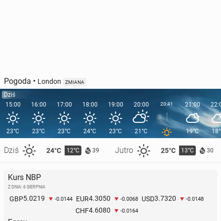
Pogoda
•
London
ZMIANA
Dziś
15:00
16:00
17:00
18:00
19:00
20:00
20:41
21:00
22:
23°C
23°C
23°C
24°C
23°C
21°C
19°C
18
Dziś
Jutro
24°C
25°C
12°C
13°C
39
30
Kurs NBP
Z DNIA: 6 SIERPNIA
5.0219
4.3050
3.7320
GBP
EUR
USD
-0.0144
-0.0068
-0.0148
4.6080
CHF
-0.0164