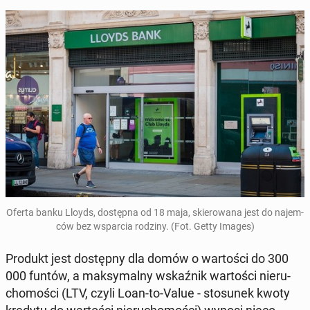
Oferta banku Lloyds, do­stęp­na od 18 maja, skie­ro­wa­na jest do na­jem­
ców bez wspar­cia rodziny. (Fot. Getty Images)
Produkt jest do­stęp­ny dla domów o war­to­ści do 300
000 funtów, a mak­sy­mal­ny wskaź­nik war­to­ści nie­ru­
cho­mo­ści (LTV, czyli Loan-to-Value - sto­su­nek kwoty