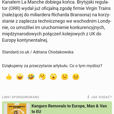
Kanałem La Manche dobiega końca. Bry­tyj­ski re­gu­la­
tor (ORR) wydał już ofi­cjal­ną zgodę firmie Virgin Trains
(na­le­żą­cej do mi­liar­de­ra Ri­char­da Bran­so­na) na ko­rzy­
sta­nie z za­ple­cza tech­nicz­ne­go we wschod­nim Lon­dy­
nie, co umoż­li­wi im uru­cho­mie­nie kon­ku­ren­cyj­nych,
mię­dzy­na­ro­do­wych po­łą­czeń ko­le­jo­wych z UK do
Europy kon­ty­nen­tal­nej.
Standard.co.uk / Adriana Chodakowska
Dziękujemy za przeczytanie artykułu. Co o tym myślisz?
LINKI SPONSOROWANE
JAK DODAĆ?
Kanguro Removals to Europe, Man & Van
to EU