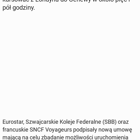
pół godziny.
Eu­ro­star, Szwaj­car­skie Koleje Fe­de­ral­ne (SBB) oraz
fran­cu­skie SNCF Voy­ageurs pod­pi­sa­ły nową umowę
mającą na celu zba­da­nie moż­li­wo­ści uru­cho­mie­nia