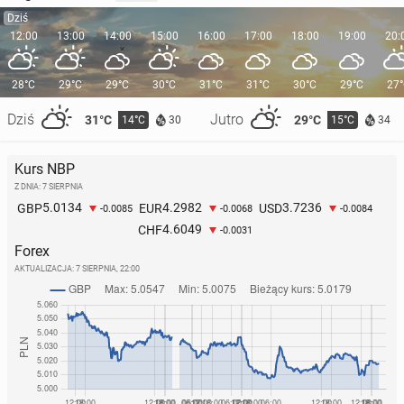
Dziś
12:00
13:00
14:00
15:00
16:00
17:00
18:00
19:00
20:
28°C
29°C
29°C
30°C
31°C
31°C
30°C
29°C
27
Dziś
Jutro
31°C
29°C
14°C
15°C
30
34
Kurs NBP
Z DNIA: 7 SIERPNIA
5.0134
4.2982
3.7236
GBP
EUR
USD
-0.0085
-0.0068
-0.0084
4.6049
CHF
-0.0031
Forex
AKTUALIZACJA:
7 SIERPNIA, 22:00