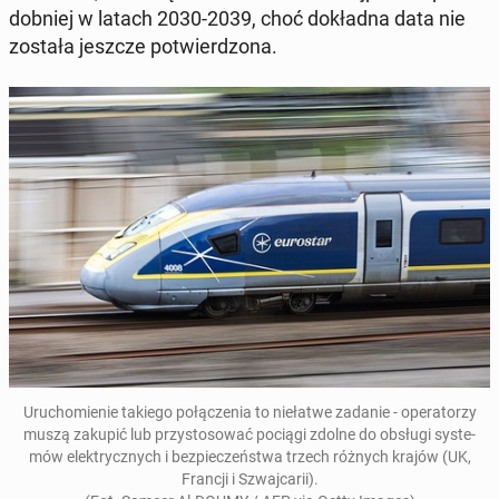
dob­niej w latach 2030-2039, choć do­kład­na data nie
została jeszcze po­twier­dzo­na.
Uru­cho­mie­nie takiego po­łą­cze­nia to nie­ła­twe zadanie - ope­ra­to­rzy
muszą zakupić lub przy­sto­so­wać pociągi zdolne do obsługi sys­te­
mów elek­trycz­nych i bez­pie­czeń­stwa trzech różnych krajów (UK,
Francji i Szwaj­ca­rii).