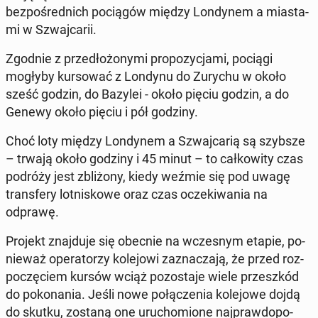
bez­po­śred­nich po­cią­gów między Lon­dy­nem a mia­sta­
mi w Szwaj­ca­rii.
Zgodnie z przed­ło­żo­ny­mi pro­po­zy­cja­mi, pociągi
mogłyby kur­so­wać z Londynu do Zurychu w około
sześć godzin, do Bazylei - około pięciu godzin, a do
Genewy około pięciu i pół godziny.
Choć loty między Lon­dy­nem a Szwaj­ca­rią są szybsze
– trwają około godziny i 45 minut – to cał­ko­wi­ty czas
podróży jest zbli­żo­ny, kiedy weźmie się pod uwagę
trans­fe­ry lot­ni­sko­we oraz czas ocze­ki­wa­nia na
odprawę.
Projekt znaj­du­je się obecnie na wcze­snym etapie, po­
nie­waż ope­ra­to­rzy ko­le­jo­wi za­zna­cza­ją, że przed roz­
po­czę­ciem kursów wciąż po­zo­sta­je wiele prze­szkód
do po­ko­na­nia.
Jeśli nowe po­łą­cze­nia ko­le­jo­we dojdą
do skutku, zostaną one uru­cho­mio­ne naj­praw­do­po­