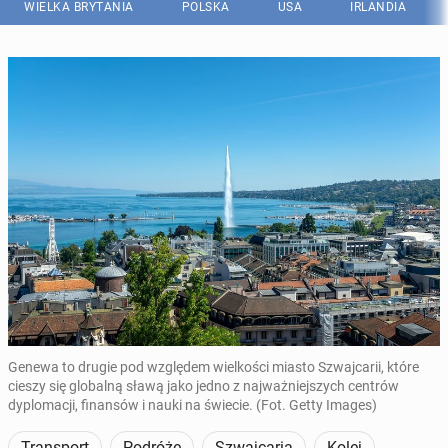
WIELKA BRYTANIA
POLSKA
USA
IRLANDIA
Genewa to drugie pod względem wielkości miasto Szwajcarii, które
cieszy się globalną sławą jako jedno z najważniejszych centrów
dyplomacji, finansów i nauki na świecie. (Fot. Getty Images)
Transport
Podróże
Szwajcaria
Kolej