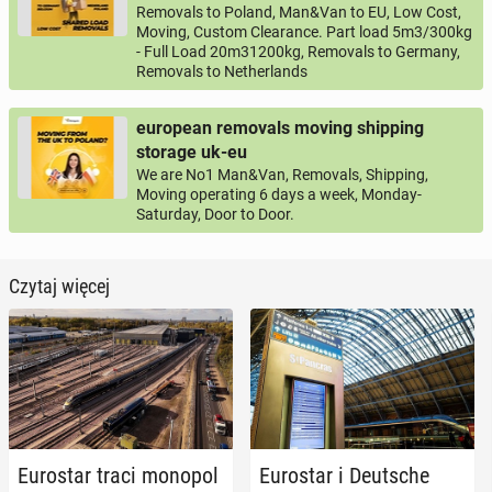
Removals to Poland, Man&Van to EU, Low Cost,
Moving, Custom Clearance. Part load 5m3/300kg
- Full Load 20m31200kg, Removals to Germany,
Removals to Netherlands
european removals moving shipping
storage uk-eu
We are No1 Man&Van, Removals, Shipping,
Moving operating 6 days a week, Monday-
Saturday, Door to Door.
Czytaj więcej
Eu­ro­star traci monopol
Eu­ro­star i Deut­sche