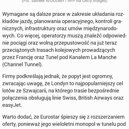
(Fot. Sameer Al-DOUMY / AFP via Getty Images)
Wy­ma­ga­ne są dalsze prace w za­kre­sie ukła­da­nia roz­
kła­dów jazdy, pla­no­wa­nia ope­ra­cyj­ne­go, kon­tro­li gra­
nicz­nych, in­fra­struk­tu­ry oraz umów mię­dzy­na­ro­do­
wych. Co więcej, ope­ra­to­rzy muszą znaleźć od­po­wied­
nie pociągi oraz wolną prze­pu­sto­wość na już teraz
prze­cią­żo­nych trasach ko­le­jo­wych pro­wa­dzą­cych
przez Francję oraz Tunel pod Kanałem La Manche
(Channel Tunnel).
Firmy pod­kre­śla­ją jednak, że popyt jest ogromny,
zwra­ca­jąc uwagę, że Londyn to naj­po­pu­lar­niej­szy cel
lotów ze Szwaj­ca­rii, na którego trasie bez­po­śred­nie
po­łą­cze­nia ob­słu­gu­ją linie Swiss, British Airways oraz
easyJet.
Warto dodać, że Eu­ro­star śpieszy się z roz­sze­rza­niem
oferty, po­nie­waż jego wie­lo­let­ni monopol w tunelu pod