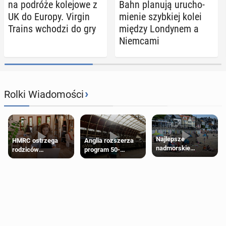
na podróże ko­le­jo­we z
Bahn planują uru­cho­
UK do Europy. Virgin
mie­nie szyb­kiej kolei
Trains wchodzi do gry
między Lon­dy­nem a
Niem­ca­mi
›
Rolki Wiadomości
Najlepsze
HMRC ostrzega
Anglia rozszerza
nadmorskie
rodziców
program 50-
miasteczko blisko
pobierających Child
procentowych
Londynu
Benefit. Mogą być
zniżek kolejowych
zobowiązani do
na 18-latków
zwrotu zasiłku