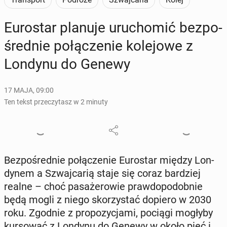
Eu­ro­star planuje uru­cho­mić bez­po­
śred­nie po­łą­cze­nie ko­le­jo­we z
Londynu do Genewy
17 MAJA, 09:00
Ten tekst przeczytasz w 2 minuty
Bez­po­śred­nie po­łą­cze­nie Eu­ro­star między Lon­
dy­nem a Szwaj­ca­rią staje się coraz bar­dziej
realne – choć pa­sa­że­ro­wie praw­do­po­dob­nie
będą mogli z niego sko­rzy­stać dopiero w 2030
roku. Zgodnie z pro­po­zy­cja­mi, pociągi mogłyby
kur­so­wać z Londynu do Genewy w około pięć i