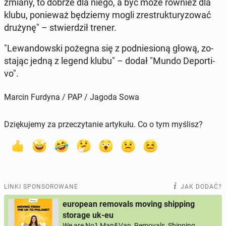
zmiany, to dobrze dla niego, a być może również dla
klubu, po­nie­waż bę­dzie­my mogli zre­struk­tu­ry­zo­wać
drużynę" – stwier­dził trener.
"Le­wan­dow­ski pożegna się z pod­nie­sio­ną głową, zo­
sta­jąc jedną z legend klubu" – dodał "Mundo De­por­ti­
vo".
Marcin Furdyna / PAP / Jagoda Sowa
Dziękujemy za przeczytanie artykułu. Co o tym myślisz?
LINKI SPONSOROWANE
JAK DODAĆ?
european removals moving shipping
storage uk-eu
We are No1 Man&Van, Removals, Shipping,