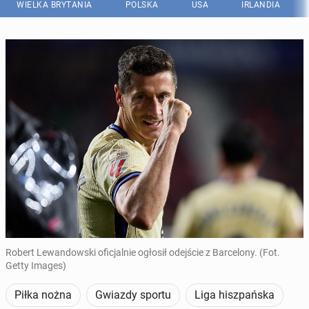
WIELKA BRYTANIA
POLSKA
USA
IRLANDIA
Robert Lewandowski oficjalnie ogłosił odejście z Barcelony. (Fot.
Getty Images)
Piłka nożna
Gwiazdy sportu
Liga hiszpańska