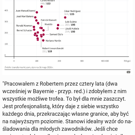
"Pra­co­wa­łem z Ro­ber­tem przez cztery lata (dwa
wcze­śniej w Bay­er­nie - przyp. red.) i zdo­by­łem z nim
wszyst­kie możliwe trofea. To był dla mnie za­szczyt.
Jest pro­fe­sjo­na­li­stą, który daje z siebie wszyst­ko
każdego dnia, prze­kra­cza­jąc własne granice, aby być
na naj­wyż­szym po­zio­mie. Stanowi idealny wzór do na­
śla­do­wa­nia dla młodych za­wod­ni­ków. Jeśli chce