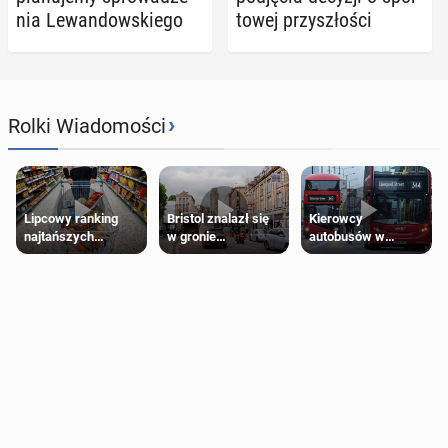
nia Le­wan­dow­skie­go
to­wej przy­szło­ści
›
Rolki Wiadomości
Lipcowy ranking
Bristol znalazł się
Kierowcy
najtańszych
w gronie
autobusów w
supermarketów
najlepszych
Londynie
kierunków podróży
zapowiadają strajki
na świecie