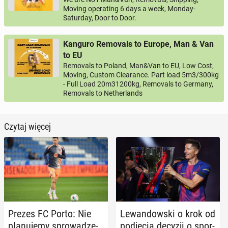
Moving operating 6 days a week, Monday-
Saturday, Door to Door.
Kanguro Removals to Europe, Man & Van
to EU
Removals to Poland, Man&Van to EU, Low Cost,
Moving, Custom Clearance. Part load 5m3/300kg
- Full Load 20m31200kg, Removals to Germany,
Removals to Netherlands
Czytaj więcej
Prezes FC Porto: Nie
Le­wan­dow­ski o krok od
pla­nu­je­my spro­wa­dze­
pod­ję­cia decyzji o spor­