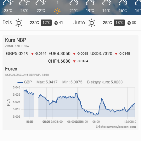
23°C
23°C
22°C
21°C
19°C
16°C
16°C
16
Dziś
Jutro
23°C
25°C
12°C
13°C
41
30
Kurs NBP
Z DNIA: 6 SIERPNIA
5.0219
4.3050
3.7320
GBP
EUR
USD
-0.0144
-0.0068
-0.0148
4.6080
CHF
-0.0164
Forex
AKTUALIZACJA:
6 SIERPNIA, 18:10
Źródło: currencybeacon.com