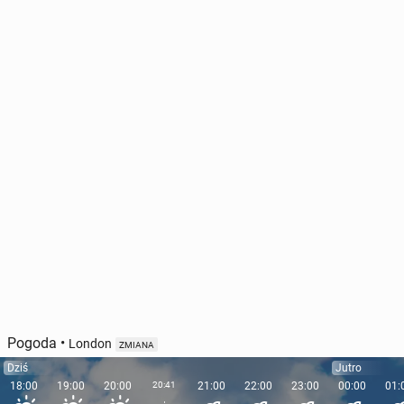
Pogoda
•
London
ZMIANA
Dziś
Jutro
18:00
19:00
20:00
20:41
21:00
22:00
23:00
00:00
01: