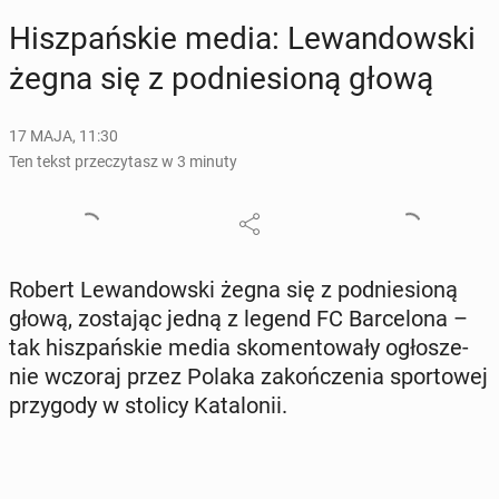
Hisz­pań­skie media: Le­wan­dow­ski
żegna się z pod­nie­sio­ną głową
17 MAJA, 11:30
Ten tekst przeczytasz w 3 minuty
Robert Le­wan­dow­ski żegna się z pod­nie­sio­ną
głową, zo­sta­jąc jedną z legend FC Bar­ce­lo­na –
tak hisz­pań­skie media sko­men­to­wa­ły ogło­sze­
nie wczoraj przez Polaka za­koń­cze­nia spor­to­wej
przy­go­dy w stolicy Ka­ta­lo­nii.