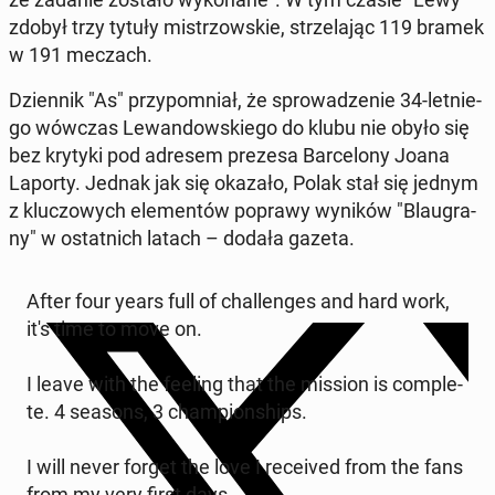
zdobył trzy tytuły mi­strzow­skie, strze­la­jąc 119 bramek
w 191 meczach.
Dzien­nik "As" przy­po­mniał, że spro­wa­dze­nie 34-let­nie­
go wówczas Le­wan­dow­skie­go do klubu nie obyło się
bez krytyki pod adresem prezesa Bar­ce­lo­ny Joana
Laporty. Jednak jak się okazało, Polak stał się jednym
z klu­czo­wych ele­men­tów poprawy wyników "Blau­gra­
ny" w ostat­nich latach – dodała gazeta.
After four years full of chal­len­ges and hard work,
it's time to move on.
I leave with the feeling that the mission is com­ple­
te. 4 seasons, 3 cham­pion­ships.
I will never forget the love I re­ce­ived from the fans
from my very first days.