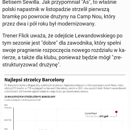
Betisem Sewilla. Jak przy­po­mniał "As", to właśnie
polski na­past­nik w li­sto­pa­dzie strze­lił pierw­szą
bramkę po po­wro­cie drużyny na Camp Nou, który
przez dwa i pół roku był mo­der­ni­zo­wa­ny.
Trener Flick uważa, że odej­ście Le­wan­dow­skie­go po
tym sezonie jest "dobre" dla za­wod­ni­ka, który spełni
swoje pra­gnie­nie roz­po­czę­cia nowego roz­dzia­łu w ka­
rie­rze, a także dla klubu, po­nie­waż będzie mógł "zre­
struk­tu­ry­zo­wać drużynę".