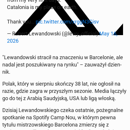
Ca­ta­lo­nia is my place on earth.
Thank you…
pic.twitter.com/xrggN3Gisv
— Robert Le­wan­dow­ski (@lewy_of­fi­cial)
May 16,
2026
"Le­wan­dow­ski stracił na zna­cze­niu w Bar­ce­lo­nie, ale
nadal jest po­szu­ki­wa­ny na rynku" – za­uwa­żył dzien­
nik.
Polak, który w sierp­niu skończy 38 lat, nie ogłosił na
razie, gdzie zagra w przy­szłym sezonie. Media łączyły
go do tej z Arabią Sau­dyj­ską, USA lub ligą włoską.
Dzisiaj Le­wan­dow­skie­go czeka ostat­nie, po­że­gnal­ne
spo­tka­nie na Spotify Camp Nou, w którym pewna
tytułu mi­strzow­skie­go Bar­ce­lo­na zmierzy się z