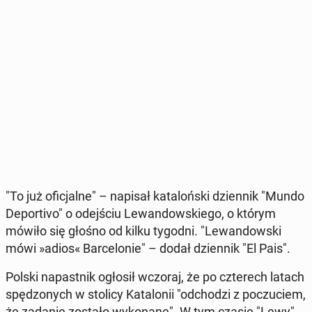
"To już ofi­cjal­ne" – napisał ka­ta­loń­ski dzien­nik "Mundo
De­por­ti­vo" o odej­ściu Le­wan­dow­skie­go, o którym
mówiło się głośno od kilku tygodni. "Le­wan­dow­ski
mówi »adios« Bar­ce­lo­nie" – dodał dzien­nik "El Pais".
Polski na­past­nik ogłosił wczoraj, że po czte­rech latach
spę­dzo­nych w stolicy Ka­ta­lo­nii "od­cho­dzi z po­czu­ciem,
że zadanie zostało wy­ko­na­ne". W tym czasie "Lewy"