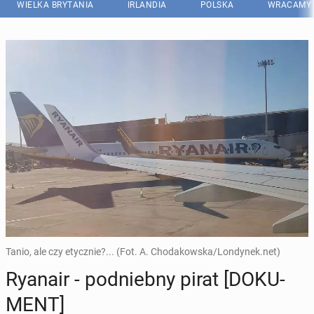
WIELKA BRYTANIA
IRLANDIA
POLSKA
WRACAMY 
Tanio, ale czy etycznie?... (Fot. A. Chodakowska/Londynek.net)
Ryanair - pod­nieb­ny pirat [DO­KU­
MENT]