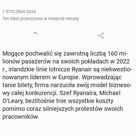
1 STYCZNIA 2024
Ten tekst przeczytasz w mniej niż minutę
Mogące po­chwa­lić się za­wrot­ną liczbą 160 mi­
lio­nów pa­sa­że­rów na swoich po­kła­dach w 2022
r., ir­landz­kie linie lot­ni­cze Ryanair są nie­kwe­stio­
no­wa­nym liderem w Europie. Wpro­wa­dza­jąc
tanie bilety, firma na­rzu­ci­ła swój model biz­ne­so­
wy całej kon­ku­ren­cji. Szef Ry­ana­ira, Michael
O’Leary, bez­li­to­śnie tnie wszyst­kie koszty
pomimo coraz sil­niej­szych pro­te­stów swoich
pra­cow­ni­ków.