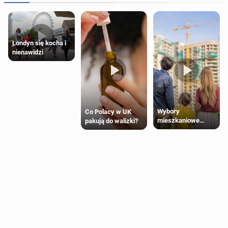
Londyn się kocha i
nienawidzi
Wybory
Co Polacy w UK
mieszkaniowe
pakują do walizki?
Polaków 2025