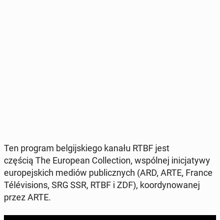
Ten program bel­gij­skie­go kanału RTBF jest
częścią The Eu­ro­pe­an Col­lec­tion, wspól­nej ini­cja­ty­wy
eu­ro­pej­skich mediów pu­blicz­nych (ARD, ARTE, France
Télévi­sions, SRG SSR, RTBF i ZDF), ko­or­dy­no­wa­nej
przez ARTE.