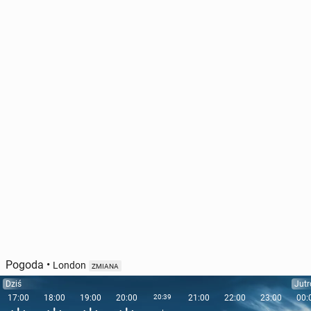
Pogoda
•
London
ZMIANA
Dziś
Jutr
17:00
18:00
19:00
20:00
20:39
21:00
22:00
23:00
00: