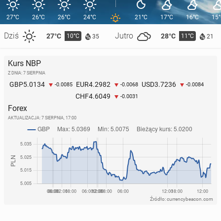
27°C
26°C
26°C
24°C
21°C
17°C
16°C
15
Dziś
Jutro
27°C
28°C
10°C
11°C
35
21
Kurs NBP
Z DNIA: 7 SIERPNIA
5.0134
4.2982
3.7236
GBP
EUR
USD
-0.0085
-0.0068
-0.0084
4.6049
CHF
-0.0031
Forex
AKTUALIZACJA:
7 SIERPNIA, 17:00
Źródło: currencybeacon.com