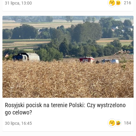
216
31 lipca, 13:00
Ro­syj­ski pocisk na terenie Polski: Czy wy­strze­lo­no
go celowo?
184
30 lipca, 16:45