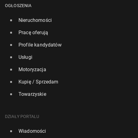
OGŁOSZENIA
Nieruchomości
Pracę oferują
Profile kandydatów
Usługi
Motoryzacja
Kupię / Sprzedam
Towarzyskie
Anglia: Ro­syj­ski okręt wojenny otwo­rzył ogień
DZIAŁY PORTALU
podczas ćwiczeń nie­opo­dal Ply­mo­uth
Wiadomości
496
21 lipca, 15:45