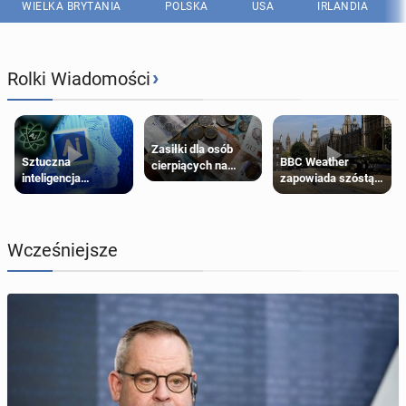
WIELKA BRYTANIA
POLSKA
USA
IRLANDIA
›
Rolki Wiadomości
Zasiłki dla osób
Sztuczna
BBC Weather
cierpiących na
inteligencja
zapowiada szóstą
schorzenia
próbowała oszukać
falę upałów w
psychiczne
człowieka
Londynie
Wcześniejsze