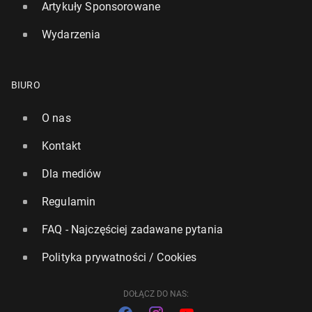
Artykuły Sponsorowane
Wydarzenia
BIURO
O nas
Kontakt
Dla mediów
UK prze­ka­że Ukra­inie 255 mln funtów na szwedz­kie
Regulamin
my­śliw­ce
FAQ - Najczęściej zadawane pytania
85
16 lipca, 14:45
Polityka prywatności / Cookies
DOŁĄCZ DO NAS: