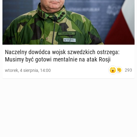
Na­czel­ny dowódca wojsk szwedz­kich ostrze­ga:
Musimy być gotowi men­tal­nie na atak Rosji
293
wtorek, 4 sierpnia, 14:00