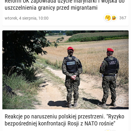
Reform UK za­po­wia­da użycie ma­ry­nar­ki i wojska do
uszczel­nie­nia granicy przed mi­gran­ta­mi
367
wtorek, 4 sierpnia, 10:00
Reakcje po na­ru­sze­niu pol­skiej prze­strze­ni. "Ryzyko
bez­po­śred­niej kon­fron­ta­cji Rosji z NATO rośnie"