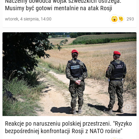
Na­czel­ny dowódca wojsk szwedz­kich ostrze­ga:
Musimy być gotowi men­tal­nie na atak Rosji
293
wtorek, 4 sierpnia, 14:00
Reakcje po na­ru­sze­niu pol­skiej prze­strze­ni. "Ryzyko
bez­po­śred­niej kon­fron­ta­cji Rosji z NATO rośnie"