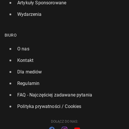
Artykuły Sponsorowane
Wydarzenia
BIURO
O nas
Kontakt
Dla mediów
Regulamin
Niemcy: Rośnie za­in­te­re­so­wa­nie służbą w wojsku
FAQ - Najczęściej zadawane pytania
36
30 czerwca, 11:00
Polityka prywatności / Cookies
DOŁĄCZ DO NAS: