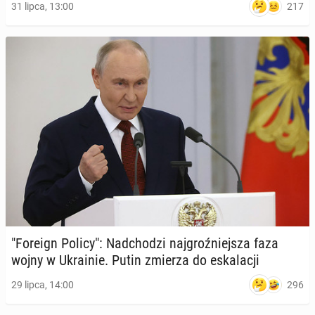
217
31 lipca, 13:00
"Foreign Policy": Nad­cho­dzi naj­groź­niej­sza faza
wojny w Ukra­inie. Putin zmierza do eska­la­cji
296
29 lipca, 14:00