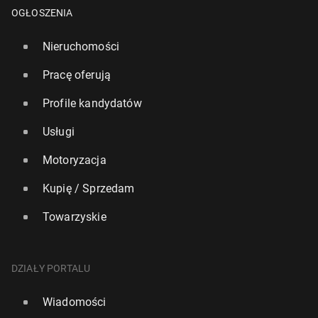
OGŁOSZENIA
Nieruchomości
Pracę oferują
Profile kandydatów
Usługi
Motoryzacja
Kupię / Sprzedam
Towarzyskie
"DGP": Żoł­nie­rze ame­ry­kań­scy w ciągu trzech mie­
DZIAŁY PORTALU
się­cy będą w Polsce
Wiadomości
100
6 lipca, 11:00