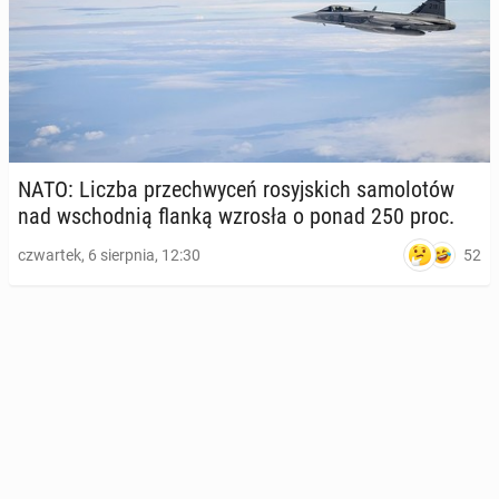
NATO: Liczba prze­chwy­ceń ro­syj­skich sa­mo­lo­tów
nad wschod­nią flanką wzrosła o ponad 250 proc.
52
czwartek, 6 sierpnia, 12:30