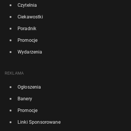
Czytelnia
Ciekawostki
Poradnik
Promocje
Wydarzenia
REKLAMA
Ogłoszenia
"Fi­nan­cial Times": Ro­syj­skie ope­ra­cje z użyciem
Banery
dronów są testem sys­te­mów obron­nych NATO w
Europie
Promocje
169
3 lipca, 13:00
Linki Sponsorowane