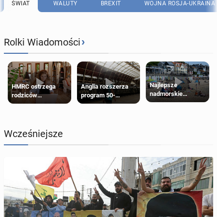
ŚWIAT
WALUTY
BREXIT
WOJNA ROSJA-UKRAINA
›
Rolki Wiadomości
Najlepsze
HMRC ostrzega
Anglia rozszerza
nadmorskie
rodziców
program 50-
miasteczko blisko
pobierających Child
procentowych
Londynu
Benefit. Mogą być
zniżek kolejowych
zobowiązani do
na 18-latków
zwrotu zasiłku
Wcześniejsze