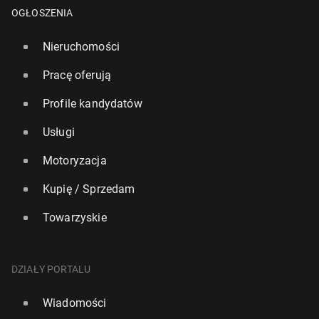
OGŁOSZENIA
Nieruchomości
Pracę oferują
Profile kandydatów
Usługi
Izrael i Iran kon­ty­nu­ują wymianę ognia, Trump
Motoryzacja
rozważa włą­cze­nie USA do wojny
Kupię / Sprzedam
18 czerwca 2025, 12:00
Towarzyskie
DZIAŁY PORTALU
Wiadomości