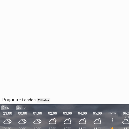
Trump ogłosił rozejm między Izra­elem i Iranem. Czy
to już koniec wojny?
24 czerwca 2025, 09:00
Pogoda
•
London
ZMIANA
Dziś
Jutro
23:00
00:00
01:00
02:00
03:00
04:00
05:00
05:36
06: