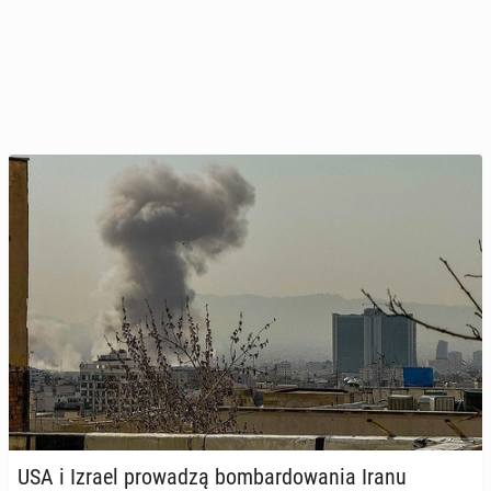
USA i Izrael pro­wa­dzą bom­bar­do­wa­nia Iranu