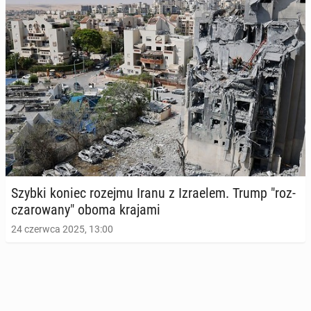
Szybki koniec rozejmu Iranu z Izra­elem. Trump "roz­
cza­ro­wa­ny" oboma krajami
24 czerwca 2025, 13:00