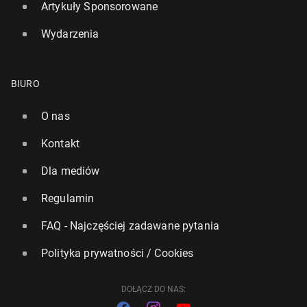
Artykuły Sponsorowane
Wydarzenia
MSZ: Ewa­ku­acja ok. 200 pol­skich oby­wa­te­li z
Izraela przez Amman w ciągu kil­ku­dzie­się­ciu
BIURO
godzin
O nas
16 czerwca 2025, 13:30
Kontakt
Dla mediów
Regulamin
FAQ - Najczęściej zadawane pytania
Polityka prywatności / Cookies
DOŁĄCZ DO NAS: