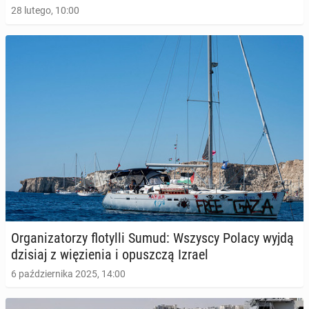
28 lutego, 10:00
Or­ga­ni­za­to­rzy flo­tyl­li Sumud: Wszyscy Polacy wyjdą
dzisiaj z wię­zie­nia i opusz­czą Izrael
6 października 2025, 14:00