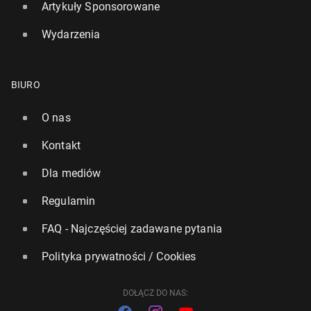
Artykuły Sponsorowane
Wydarzenia
BIURO
O nas
Kontakt
Dla mediów
Były pra­cow­nik ostrze­ga przed tok­sycz­nym pyłem w
Regulamin
lon­dyń­skim metrze. Wygrał sprawę z pra­co­daw­cą
FAQ - Najczęściej zadawane pytania
334
22 lipca, 12:00
Polityka prywatności / Cookies
DOŁĄCZ DO NAS: