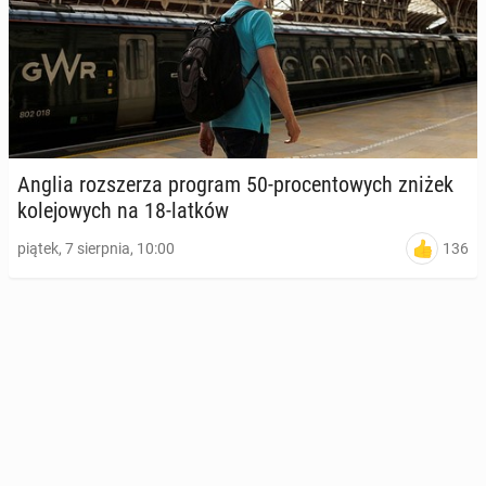
Anglia roz­sze­rza program 50-pro­cen­to­wych zniżek
ko­le­jo­wych na 18-latków
136
piątek, 7 sierpnia, 10:00