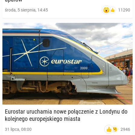
11290
środa, 5 sierpnia, 14:45
Eu­ro­star uru­cha­mia nowe po­łą­cze­nie z Londynu do
ko­lej­ne­go eu­ro­pej­skie­go miasta
2946
31 lipca, 08:00