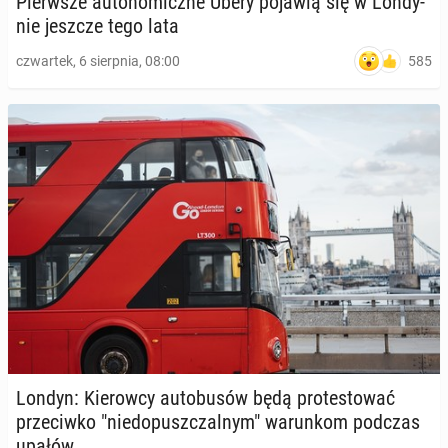
Pierw­sze au­to­no­micz­ne Ubery pojawią się w Lon­dy­
nie jeszcze tego lata
585
czwartek, 6 sierpnia, 08:00
Londyn: Kie­row­cy au­to­bu­sów będą pro­te­sto­wać
prze­ciw­ko "nie­do­pusz­czal­nym" wa­run­kom podczas
upałów