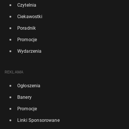
Czytelnia
Ciekawostki
Poradnik
Promocje
Wydarzenia
REKLAMA
Ogłoszenia
Anglia: Burnham obniży ceny mak­sy­mal­ne na bilety
Banery
au­to­bu­so­we
Promocje
276
22 lipca, 14:00
Linki Sponsorowane