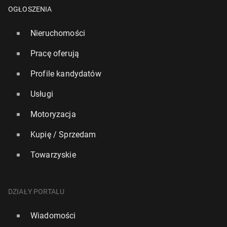
OGŁOSZENIA
Nieruchomości
Pracę oferują
Profile kandydatów
Usługi
Motoryzacja
Kupię / Sprzedam
Towarzyskie
Leo Express uru­cho­mi po­łą­cze­nie z Prze­my­śla do
DZIAŁY PORTALU
Frank­fur­tu nad Menem
Wiadomości
80
23 lipca, 09:00