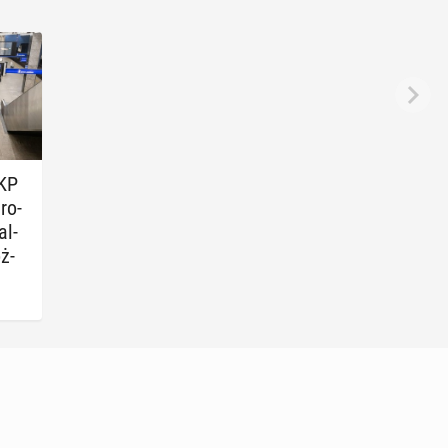
PKP
pro­
al­
óż­