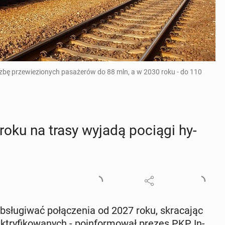
czbę przewiezionych pasażerów do 88 mln, a w 2030 roku - do 110
 roku na trasy wyjadą pociągi hy­
b­słu­gi­wać po­łą­cze­nia od 2027 roku, skra­ca­jąc
­try­fi­ko­wa­nych - po­in­for­mo­wał prezes PKP In­