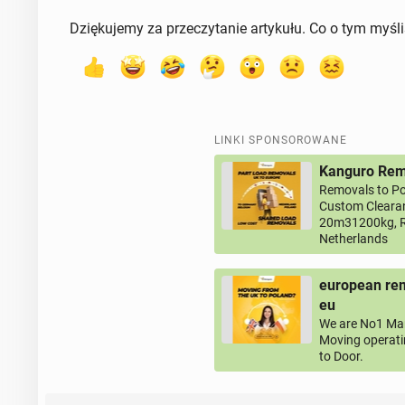
Dziękujemy za przeczytanie artykułu. Co o tym myśl
LINKI SPONSOROWANE
Kanguro Remo
Removals to Po
Custom Clearan
20m31200kg, R
Netherlands
european rem
eu
We are No1 Man
Moving operati
to Door.