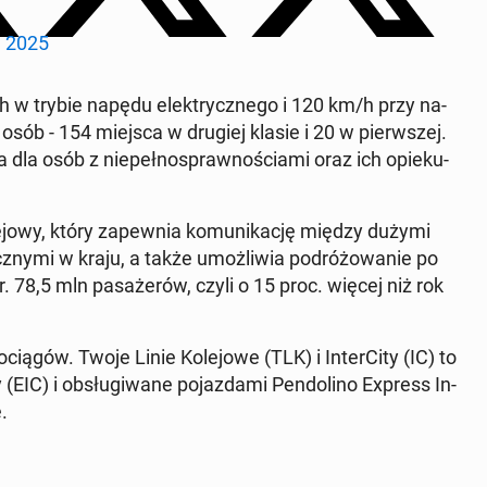
, 2025
 w trybie napędu elek­trycz­ne­go i 120 km/h przy na­
 osób - 154 miejsca w drugiej klasie i 20 w pierw­szej.
dla osób z nie­peł­no­spraw­no­ścia­mi oraz ich opie­ku­
­le­jo­wy, który za­pew­nia ko­mu­ni­ka­cję między dużymi
ycz­ny­mi w kraju, a także umoż­li­wia po­dró­żo­wa­nie po
.r. 78,5 mln pa­sa­że­rów, czyli o 15 proc. więcej niż rok
ią­gów. Twoje Linie Ko­le­jo­we (TLK) i In­ter­Ci­ty (IC) to
 (EIC) i ob­słu­gi­wa­ne po­jaz­da­mi Pen­do­li­no Express In­
.