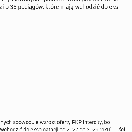
odzi o 35 po­cią­gów, które mają wcho­dzić do eks­
­nych spo­wo­du­je wzrost oferty PKP In­ter­ci­ty, bo
wcho­dzić do eks­plo­ata­cji od 2027 do 2029 roku" - uści­