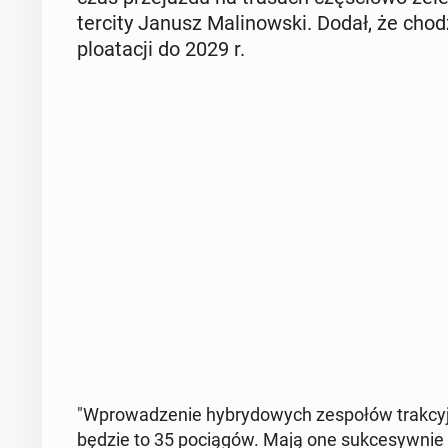
ter­ci­ty Janusz Ma­li­now­ski. Dodał, że ch
plo­ata­cji do 2029 r.
"Wpro­wa­dze­nie hy­bry­do­wych ze­spo­łów trak­cyj
będzie to 35 po­cią­gów. Mają one suk­ce­syw­nie 