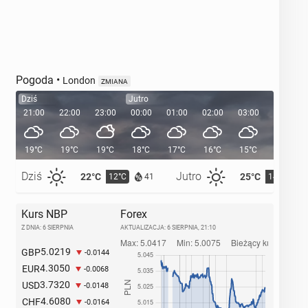
Pogoda
•
London
ZMIANA
Dziś
Jutro
21:00
22:00
23:00
00:00
01:00
02:00
03:00
04:00
19°C
19°C
19°C
18°C
17°C
16°C
15°C
14°C
Dziś
Jutro
22°C
25°C
12°C
14°C
41
Kurs NBP
Forex
Z DNIA: 6 SIERPNIA
AKTUALIZACJA:
6 SIERPNIA, 21:10
5.0219
GBP
-0.0144
4.3050
EUR
-0.0068
3.7320
USD
-0.0148
4.6080
CHF
-0.0164