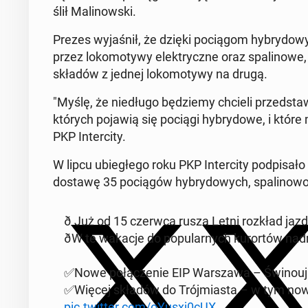
ślił Ma­li­now­ski.
Prezes wy­ja­śnił, że dzięki po­cią­gom hy­bry­do­
przez lo­ko­mo­ty­wy elek­trycz­ne oraz spa­li­no­we,
składów z jednej lo­ko­mo­ty­wy na drugą.
"Myślę, że nie­dłu­go bę­dzie­my chcieli przed­sta­w
których pojawią się pociągi hy­bry­do­we, i które 
PKP In­ter­ci­ty.
W lipcu ubie­głe­go roku PKP In­ter­ci­ty pod­pi­
dostawę 35 po­cią­gów hy­bry­do­wych, spa­li­no­wo
ð️ Już od 15 czerwca rusza Letni rozkład jazdy
ðW te wakacje do po­pu­lar­nych ku­ror­tów nad
✅Nowe po­łą­cze­nie EIP War­sza­wa – Świ­no­uj
✅Więcej składów do Trój­mia­sta – w tym nowy
pic.twitter.com/oYusxj0cUX