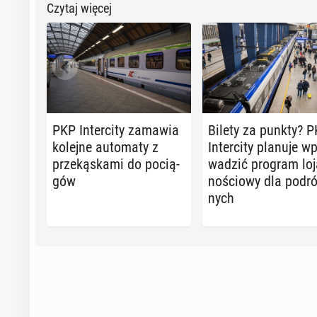
Czytaj więcej
PKP In­ter­ci­ty zamawia
Bilety za punkty? 
kolejne au­to­ma­ty z
In­ter­ci­ty planuje w
prze­ką­ska­mi do po­cią­
wa­dzić program lo­j
gów
no­ścio­wy dla po­dr
nych