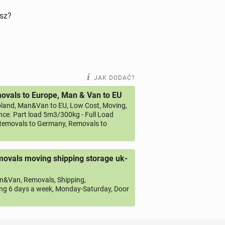
isz?
JAK DODAĆ?
vals to Europe, Man & Van to EU
land, Man&Van to EU, Low Cost, Moving,
ce. Part load 5m3/300kg - Full Load
emovals to Germany, Removals to
ovals moving shipping storage uk-
&Van, Removals, Shipping,
ng 6 days a week, Monday-Saturday, Door