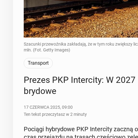
Szacunki przewoźnika zakładają, że w tym roku zwiększy li
mln. (Fot. Getty Images)
Transport
Prezes PKP In­ter­ci­ty: W 2027
bry­do­we
17 CZERWCA 2025, 09:00
Ten tekst przeczytasz w 2 minuty
Pociągi hy­bry­do­we PKP In­ter­ci­ty zaczną o
czas prze­jaz­du na trasach czę­ścio­wo ze­lek