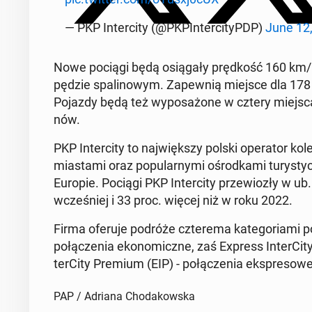
— PKP In­ter­ci­ty (@PKPIn­ter­ci­tyPDP)
June 12
Nowe pociągi będą osią­ga­ły pręd­kość 160 km/h
pę­dzie spa­li­no­wym. Za­pew­nią miejsce dla 178
Pojazdy będą też wy­po­sa­żo­ne w cztery miejsca 
nów.
PKP In­ter­ci­ty to naj­więk­szy polski ope­ra­tor ko
mia­sta­mi oraz po­pu­lar­ny­mi ośrod­ka­mi tu­ry­st
Europie. Pociągi PKP In­ter­ci­ty prze­wio­zły w ub
wcze­śniej i 33 proc. więcej niż w roku 2022.
Firma oferuje podróże czte­re­ma ka­te­go­ria­mi po­c
po­łą­cze­nia eko­no­micz­ne, zaś Express In­ter­Ci­ty
ter­Ci­ty Premium (EIP) - po­łą­cze­nia eks­pre­so­we
PAP / Adriana Chodakowska