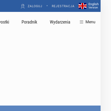
English
•
ZALOGUJ
REJESTRACJA
Version
ostki
Poradnik
Wydarzenia
Menu