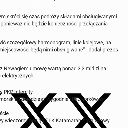
wym skróci się czas podróży skła­da­mi ob­słu­gi­wa­ny­mi
 po­nie­waż nie będzie ko­niecz­no­ści prze­łą­cza­nia
ić szcze­gó­ło­wy har­mo­no­gram, linie ko­le­jo­we, na
miej­sco­wo­ści będą nimi ob­słu­gi­wa­ne" - dodał prezes
sa­ło z Ne­wa­giem umowę wartą ponad 3,3 mld zł na
-elek­trycz­nych.
 PKP In­ter­ci­ty
­mor­skich do­je­dziesz wy­god­nie i bez korków.⛵️
­ście
 wie­czor­ny pociąg TLK Ka­ta­ma­ran z War­sza­wy…