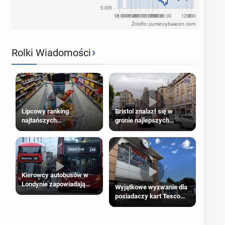
Źródło: currencybeacon.com
›
Rolki Wiadomości
Lipcowy ranking
Bristol znalazł się w
najtańszych
gronie najlepszych
supermarketów
kierunków podróży na
świecie
Kierowcy autobusów w
Londynie zapowiadają
Wyjątkowe wyzwanie dla
strajki
posiadaczy kart Tesco
Clubcard!