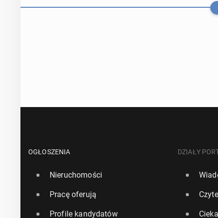
"Sunday Times
nisz­czy­cie­li
OGŁOSZENIA
DZIAŁY POR
Nieruchomości
Wiad
29 czerwca, 10:0
Pracę oferują
Czyte
Ro­syj­ski ok
Profile kandydatów
Ciek