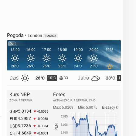
Pogoda
•
London
ZMIANA
Dziś
15:00
16:00
17:00
18:00
19:00
20:00
20:39
21:00
26°C
26°C
26°C
25°C
24°C
21°C
19°C
Dziś
Jutro
26°C
28°C
10°C
11°C
33
Kurs NBP
Forex
Z DNIA: 7 SIERPNIA
AKTUALIZACJA:
7 SIERPNIA, 15:40
5.0134
GBP
-0.0085
4.2982
EUR
-0.0068
3.7236
USD
-0.0084
4.6049
CHF
-0.0031