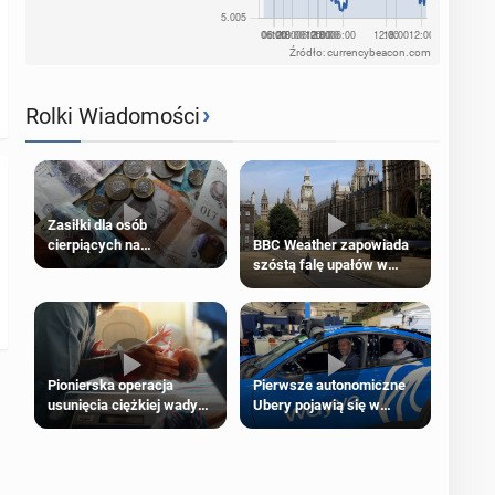
Źródło: currencybeacon.com
›
Rolki Wiadomości
Zasiłki dla osób
cierpiących na
BBC Weather zapowiada
schorzenia psychiczne
szóstą falę upałów w
Londynie
Pierwsze autonomiczne
Pionierska operacja
Ubery pojawią się w
usunięcia ciężkiej wady
Londynie jeszcze tego
wrodzonej płodu w łonie
lata
matki