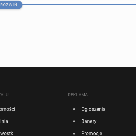
ROZWIŃ
" o nowym bry­tyj­skim planie obron­nym: Drony zamiast
TALU
REKLAMA
omości
Ogłoszenia
113
0
lnia
Banery
ręt na kanale La Manche oddał strzały ostrze­gaw­cze. Bry­
awostki
Promocje