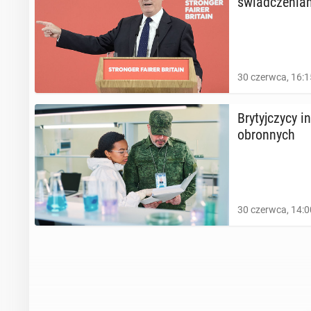
świad­cze­nia
30 czerwca, 16:1
Bry­tyj­czy­cy
obron­nych
30 czerwca, 14:0