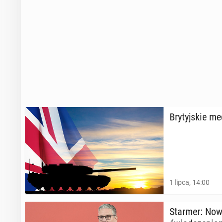
Bry­tyj­skie 
1 lipca, 14:00
Starmer: Nowy 