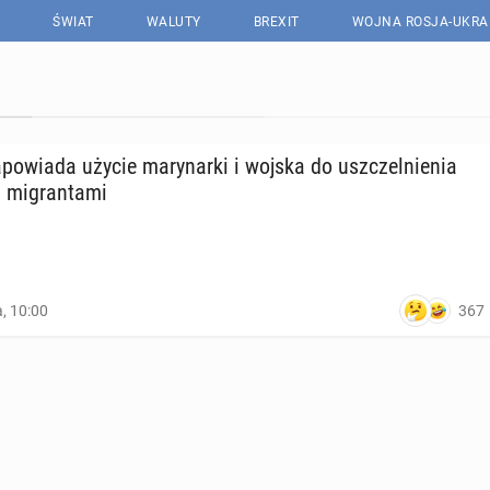
ŚWIAT
WALUTY
BREXIT
WOJNA ROSJA-UKRA
o­wia­da użycie ma­ry­nar­ki i wojska do uszczel­nie­nia
mi­gran­ta­mi
367
a, 10:00