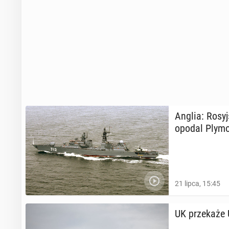
Anglia: Ro­sy
opo­dal Ply­mo
21 lipca, 15:45
UK prze­ka­że