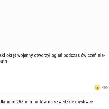
j­ski okręt wojenny otwo­rzył ogień podczas ćwiczeń nie­
­uth
496
 Ukra­inie 255 mln funtów na szwedz­kie my­śliw­ce