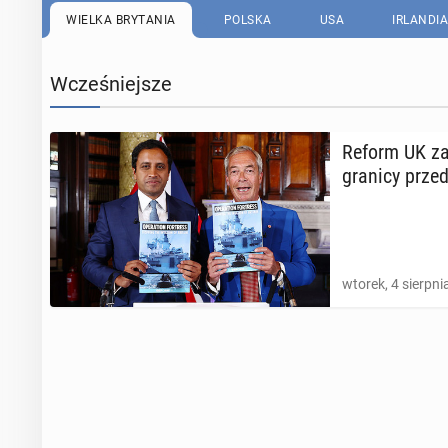
WIELKA BRYTANIA
POLSKA
USA
IRLANDIA
Wcześniejsze
Reform UK za­p
granicy przed 
wtorek, 4 sierpni