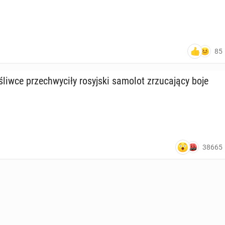
85
­śliw­ce prze­chwy­ci­ły ro­syj­ski samolot zrzu­ca­ją­cy boje
38665