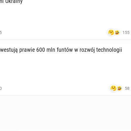
­mi Ukrainy
155
5
 in­we­stu­ją prawie 600 mln funtów w rozwój tech­no­lo­gii
58
0