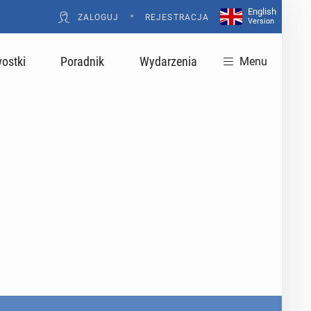
English
•
ZALOGUJ
REJESTRACJA
Version
ostki
Poradnik
Wydarzenia
Menu