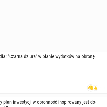
media: "Czarna dziura" w planie wy­dat­ków na obronę
111
plan in­we­sty­cji w obron­ność in­spi­ro­wa­ny jest do­