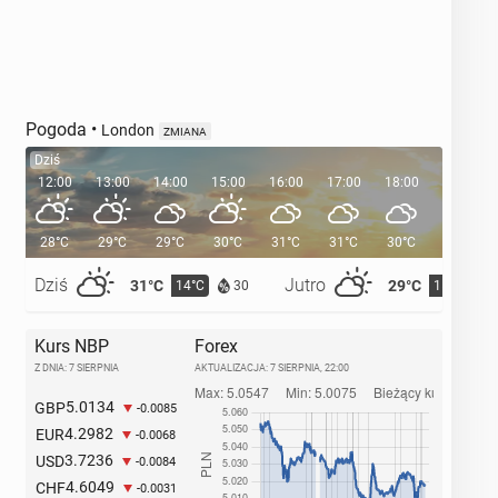
Pogoda
•
London
ZMIANA
Dziś
12:00
13:00
14:00
15:00
16:00
17:00
18:00
19:00
28°C
29°C
29°C
30°C
31°C
31°C
30°C
29°C
Dziś
Jutro
31°C
29°C
14°C
15°C
30
Kurs NBP
Forex
Z DNIA: 7 SIERPNIA
AKTUALIZACJA:
7 SIERPNIA, 22:00
5.0134
GBP
-0.0085
4.2982
EUR
-0.0068
3.7236
USD
-0.0084
4.6049
CHF
-0.0031