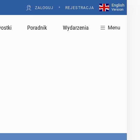
English
•
ZALOGUJ
REJESTRACJA
Version
ostki
Poradnik
Wydarzenia
Menu