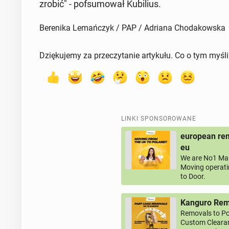
zrobić" - po­fsu­mo­wał Ku­bi­lius.
Berenika Lemańczyk / PAP / Adriana Chodakowska
Dziękujemy za przeczytanie artykułu. Co o tym myśl
LINKI SPONSOROWANE
european rem
eu
We are No1 Man
Moving operati
to Door.
Kanguro Remo
Removals to Po
Custom Clearan