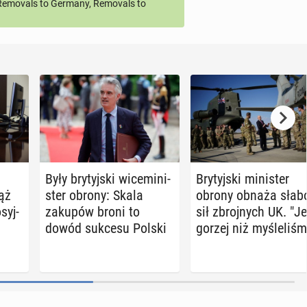
emovals to Germany, Removals to
Były bry­tyj­ski wi­ce­mi­ni­
Bry­tyj­ski mi­ni­ster
ąż
ster obrony: Skala
obrony obnaża słab
syj­
zakupów broni to
sił zbroj­nych UK. "J
dowód sukcesu Polski
gorzej niż my­śle­li­śm