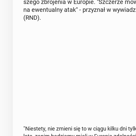
sze­go zbro­je­nia w Europie. "Szcze­rze mówią
na ewen­tu­al­ny atak" - przy­znał w wy­wia­d
(RND).
"Nie­ste­ty, nie zmieni się to w ciągu kilku dni 