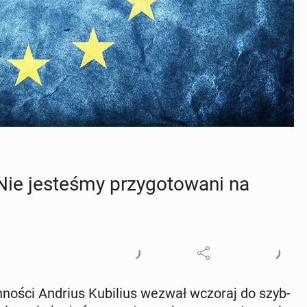
ie je­ste­śmy przy­go­to­wa­ni na
on­no­ści Andrius Ku­bi­lius wezwał wczoraj do szyb­