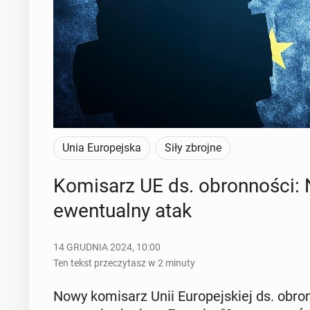
Unia Europejska
Siły zbrojne
Ko­mi­sarz UE ds. obron­no­ści: N
ewen­tu­al­ny atak
14 GRUDNIA 2024, 10:00
Ten tekst przeczytasz w 2 minuty
Nowy ko­mi­sarz Unii Eu­ro­pej­skiej ds. obr