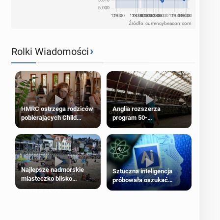
Źródło: currencybeacon.com
›
Rolki Wiadomości
HMRC ostrzega rodziców
Anglia rozszerza
pobierających Child
program 50-
Benefit. Mogą być
procentowych zniżek
zobowiązani do zwrotu
kolejowych na 18-latków
zasiłku
Najlepsze nadmorskie
Sztuczna inteligencja
miasteczko blisko
próbowała oszukać
Londynu
człowieka