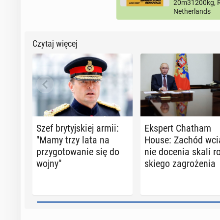
20m31200kg, R
Netherlands
Czytaj więcej
Szef bry­tyj­skiej armii:
Ekspert Chatham
"Mamy trzy lata na
House: Zachód wci
przy­go­to­wa­nie się do
nie docenia skali ro­
wojny"
skie­go za­gro­że­nia