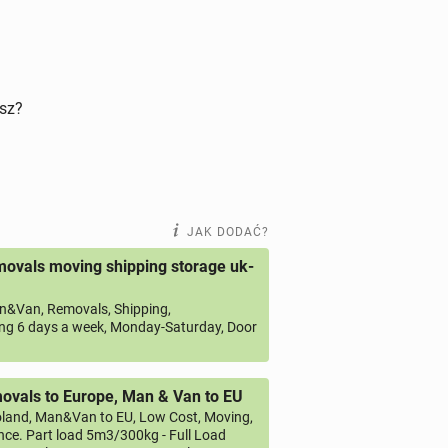
isz?
JAK DODAĆ?
ovals moving shipping storage uk-
&Van, Removals, Shipping,
ng 6 days a week, Monday-Saturday, Door
vals to Europe, Man & Van to EU
land, Man&Van to EU, Low Cost, Moving,
ce. Part load 5m3/300kg - Full Load