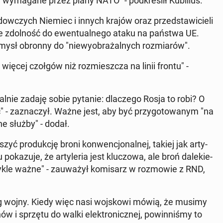
wy­ma­ga­ne przez plany NATO" - pod­kre­ślił Ku­bi­lius.
dow­czych Niemiec i innych krajów oraz przed­sta­wi­cie­li
 zdol­ność do ewen­tu­al­ne­go ataku na państwa UE.
mysł obronny do "nie­wy­obra­żal­nych roz­mia­rów".
e więcej czołgów niż roz­miesz­cza na linii frontu" -
­ral­nie zadaję sobie pytanie: dla­cze­go Rosja to robi? O
" - za­zna­czył. Ważne jest, aby być przy­go­to­wa­nym "na
jne służby" - dodał.
ć pro­duk­cję broni kon­wen­cjo­nal­nej, takiej jak ar­ty­
ka­zu­je, że ar­ty­le­ria jest klu­czo­wa, ale broń da­le­kie­
y­kle ważne" - za­uwa­żył ko­mi­sarz w roz­mo­wie z RND,
g wojny. Kiedy więc nasi woj­sko­wi mówią, że musimy
w i sprzętu do walki elek­tro­nicz­nej, po­win­ni­śmy to