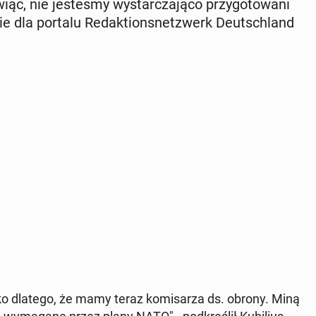
c, nie je­ste­śmy wy­star­cza­ją­co przy­go­to­wa­ni
zie dla portalu Re­dak­tion­snet­zwerk Deutsch­land
tylko dlatego, że mamy teraz ko­mi­sa­rza ds. obrony. Miną