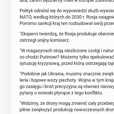
lata, zanim bę­dzie­my mieli w Europie zdol­no­ści 
Polityk odniósł się do wy­po­wie­dzi służb wy­wia­
NATO, według których do 2030 r. Rosja osią­gnie
Pomimo sankcji kraj ten roz­bu­do­wał swój prze­
"Eks­per­ci twier­dzą, że Rosja pro­du­ku­je obecni
ostrzegł unijny ko­mi­sarz.
"W ma­ga­zy­nach stoją nie­zli­czo­ne czołgi i na­tu
co chodzi Pu­ti­no­wi? Możemy tylko spe­ku­lo­wać
sy­tu­ację kry­zy­so­wą, przed którą ostrze­ga­ją ta
"Po­dob­nie jak Ukraina, musimy znacz­nie zwięk­szy
le­ria i bojowe wozy pie­cho­ty. Wojna w tym kraju po­
go zasięgu i broń pre­cy­zyj­na są również nie­zw
pytany o wnioski płynące z tego kon­flik­tu.
"Widzimy, że drony mogą zmienić cały prze­bie
pilnie zwięk­szyć pro­duk­cję no­wo­cze­snych dronó