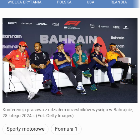
WIELKA BRYTANIA
POLSKA
USA
IRLANDIA
Konferencja prasowa z udziałem uczestników wyścigu w Bahrajnie,
28 lutego 2024 r. (Fot. Getty Images)
Sporty motorowe
Formuła 1