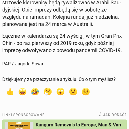
strzo­wie kie­row­ni­cy będą ry­wa­li­zo­wać w Arabii Sau­
dyj­skiej. Obie imprezy odbędą się w sobotę ze
względu na ramadan. Kolejna runda, już nie­dziel­na,
pla­no­wa­na jest na 24 marca w Au­stra­lii.
Łącznie w ka­len­da­rzu są 24 wyścigi, w tym Gran Prix
Chin - po raz pierw­szy od 2019 roku, gdyż później
imprezę od­wo­ły­wa­no z powodu pan­de­mii COVID-19.
PAP / Jagoda Sowa
Dziękujemy za przeczytanie artykułu. Co o tym myślisz?
LINKI SPONSOROWANE
JAK DODAĆ?
Kanguro Removals to Europe, Man & Van