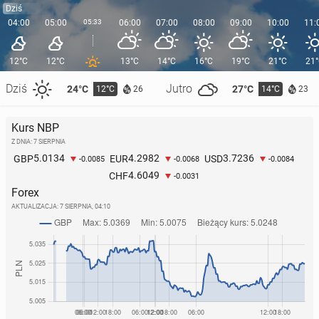
Dziś
04:00
05:00
05:33
06:00
07:00
08:00
09:00
10:00
11:
12°C
12°C
13°C
14°C
16°C
19°C
21°C
21
Dziś
Jutro
24°C
27°C
12°C
14°C
26
23
Kurs NBP
Z DNIA: 7 SIERPNIA
5.0134
4.2982
3.7236
GBP
EUR
USD
-0.0085
-0.0068
-0.0084
4.6049
CHF
-0.0031
Forex
AKTUALIZACJA:
7 SIERPNIA, 04:10