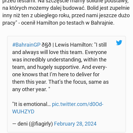
przed testami. Na szczę­ście mamy solidne pod­sta­wy,
na których możemy dalej budować. Bolid jest zu­peł­nie
inny niż ten z ubie­głe­go roku, przed nami jeszcze dużo
pracy" - ocenił Ha­mil­ton po testach w Bah­raj­nie.
#Bah­ra­inGP
ð§ð­ | Lewis Ha­mil­ton: "I still
and always will love this team. Eve­ry­one
was in­cre­di­bly un­der­stan­ding, within the
team, and hugely sup­por­ti­ve. And eve­ry­
one knows that I’m here to deliver for
them this year. That’s the focus, same as
any other year. "
"It is emo­tio­nal…
pic.twitter.com/d0Od­
WUH­ZYD
— deni (@fia­gir­ly)
Fe­bru­ary 28, 2024