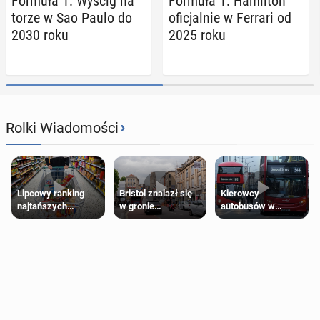
Formuła 1: Wyścig na
Formuła 1: Ha­mil­ton
torze w Sao Paulo do
ofi­cjal­nie w Ferrari od
2030 roku
2025 roku
›
Rolki Wiadomości
Lipcowy ranking
Bristol znalazł się
Kierowcy
najtańszych
w gronie
autobusów w
supermarketów
najlepszych
Londynie
kierunków podróży
zapowiadają strajki
na świecie