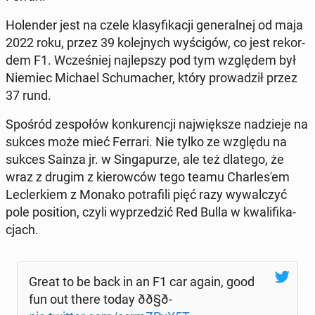
Ho­len­der jest na czele kla­sy­fi­ka­cji ge­ne­ral­nej od maja
2022 roku, przez 39 ko­lej­nych wy­ści­gów, co jest re­kor­
dem F1. Wcze­śniej naj­lep­szy pod tym wzglę­dem był
Niemiec Michael Schu­ma­cher, który pro­wa­dził przez
37 rund.
Spośród ze­spo­łów kon­ku­ren­cji naj­więk­sze na­dzie­je na
sukces może mieć Ferrari. Nie tylko ze względu na
sukces Sainza jr. w Sin­ga­pu­rze, ale też dlatego, że
wraz z drugim z kie­row­ców tego teamu Char­le­s'em
Lec­ler­kiem z Monako po­tra­fi­li pięć razy wy­wal­czyć
pole po­si­tion, czyli wy­prze­dzić Red Bulla w kwa­li­fi­ka­
cjach.
Great to be back in an F1 car again, good
fun out there today ðð§ð­