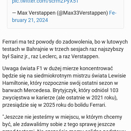
pic.twitter.com/scrmZ­PyX5T
— Max Ver­stap­pen (@Max33Ver­stap­pen)
Fe­
bru­ary 21, 2024
Ferrari ma też powody do za­do­wo­le­nia, bo w lu­to­wych
testach w Bah­raj­nie w trzech sesjach raz naj­szyb­szy
był Sainz jr., raz Leclerc, a raz Ver­stap­pen.
Uwaga świata F1 w dużej mierze kon­cen­tro­wać
będzie się na sied­mio­krot­nym mistrzu świata Lewisie
Ha­mil­to­nie, który roz­pocz­nie swój ostatni sezon w
barwach Mer­ce­de­sa. Bry­tyj­czyk, który odniósł 103
zwy­cię­stwa w ka­rie­rze (ale ostat­nie w 2021 roku),
prze­sią­dzie się w 2025 roku do bolidu Ferrari.
"Jeszcze nie je­ste­śmy w miejscu, w którym chcemy
być, ale zda­wa­li­śmy sobie z tego sprawę jeszcze