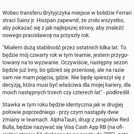
Wobec trans­fe­ru Bry­tyj­czy­ka miejsce w bo­li­dzie Ferrari
straci Sainz jr. Hiszpan za­pew­nił, że zrobi wszyst­ko,
aby pokazać się z jak naj­lep­szej strony, aby znaleźć
nowego pra­co­daw­cę na przy­szły rok.
"Miałem dużą sta­bil­ność przez ostat­nich kilka lat. To
będzie mój czwarty rok w tym teamie, jestem przy­go­
to­wa­ny na to wy­zwa­nie. Oczy­wi­ście, na­stęp­ny sezon
będzie już inny, bo gdzieś się prze­nio­sę, ale na razie
sam nie mam pojęcia, gdzie. Nie będę spie­szył się z
decyzją, która musi być wła­ści­wa dla mojej kariery, dla
moich na­stęp­nych trzech czy czte­rech lat" - pod­kre­ślił.
Stawka w tym roku będzie iden­tycz­na jak w drugiej
połowie po­przed­nie­go - przy czym na­stą­pi­ły dwie
zmiany w teamach. Al­pha­Tau­ri, drugi z ze­spo­łów Red
Bulla, będzie nazywać się Visa Cash App RB (na ofi­