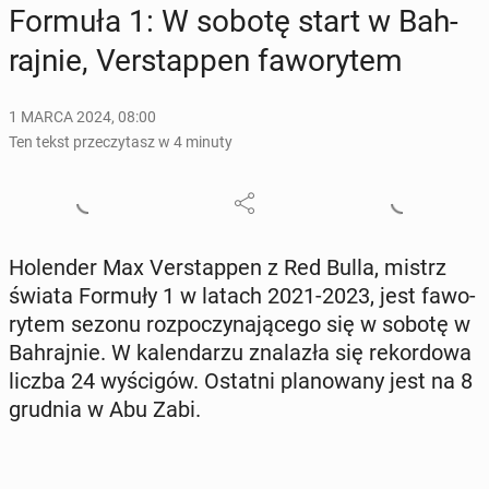
Formuła 1: W sobotę start w Bah­
raj­nie, Ver­stap­pen fa­wo­ry­tem
1 MARCA 2024, 08:00
Ten tekst przeczytasz w 4 minuty
Ho­len­der Max Ver­stap­pen z Red Bulla, mistrz
świata Formuły 1 w latach 2021-2023, jest fa­wo­
ry­tem sezonu roz­po­czy­na­ją­ce­go się w sobotę w
Bah­raj­nie. W ka­len­da­rzu zna­la­zła się re­kor­do­wa
liczba 24 wy­ści­gów. Ostatni pla­no­wa­ny jest na 8
grudnia w Abu Zabi.