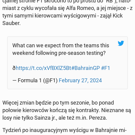
cjal­nej stronie F1 skró­co­no to po prostu do "RB"), na­to­
miast z cyklu wy­co­fa­ła się Alfa Romeo, a jej miejsce - z
tymi samymi kie­row­ca­mi wy­ści­go­wy­mi - zajął Kick
Sauber.
What can we expect from the teams this
weekend fol­lo­wing pre-season testing?
ð
https://t.co/xVfBXlZ5Bt
#Bah­ra­inGP
#F1
— Formula 1 (@F1)
Fe­bru­ary 27, 2024
Więcej zmian będzie po tym sezonie, bo ponad
połowie kie­row­ców kończą się kon­trak­ty. Nie­zna­ne są
losy nie tylko Sainza jr., ale też m.in. Pereza.
Tydzień po in­au­gu­ra­cyj­nym wyścigu w Bah­raj­nie mi­