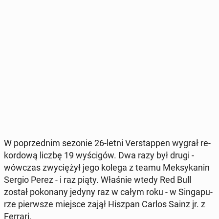
W po­przed­nim sezonie 26-letni Ver­stap­pen wygrał re­
kor­do­wą liczbę 19 wy­ści­gów. Dwa razy był drugi -
wówczas zwy­cię­żył jego kolega z teamu Mek­sy­ka­nin
Sergio Perez - i raz piąty. Właśnie wtedy Red Bull
został po­ko­na­ny jedyny raz w całym roku - w Sin­ga­pu­
rze pierw­sze miejsce zajął Hiszpan Carlos Sainz jr. z
Ferrari.