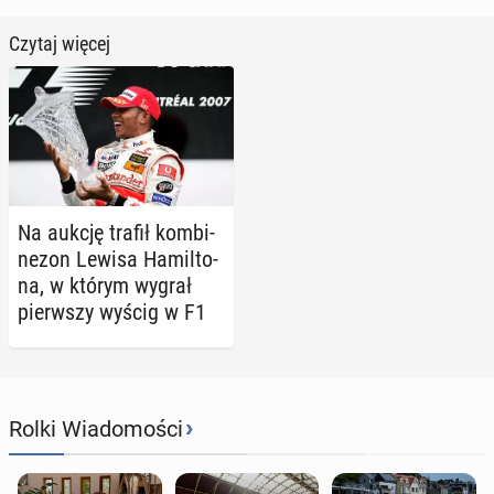
Czytaj więcej
Na aukcję trafił kom­bi­
ne­zon Lewisa Ha­mil­to­
na, w którym wygrał
pierw­szy wyścig w F1
›
Rolki Wiadomości