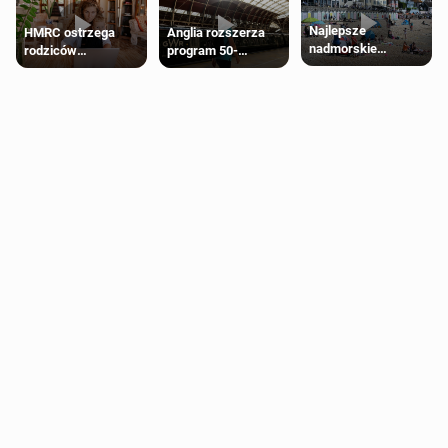
Najlepsze
HMRC ostrzega
Anglia rozszerza
nadmorskie
rodziców
program 50-
miasteczko blisko
pobierających Child
procentowych
Londynu
Benefit. Mogą być
zniżek kolejowych
zobowiązani do
na 18-latków
zwrotu zasiłku