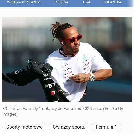
WIELKA BRYTANIA
POLSKA
USA
IRLANDIA
39-letni as Formuły 1 dołączy do Ferrari od 2025 roku. (Fot. Getty
Images)
Sporty motorowe
Gwiazdy sportu
Formuła 1