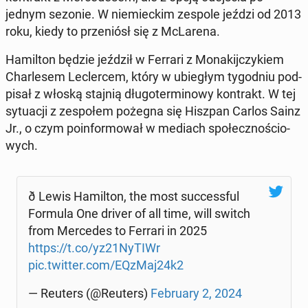
jednym sezonie. W nie­miec­kim zespole jeździ od 2013
roku, kiedy to prze­niósł się z McLa­re­na.
Ha­mil­ton będzie jeździł w Ferrari z Mo­na­kij­czy­kiem
Char­le­sem Lec­ler­cem, który w ubie­głym ty­go­dniu pod­
pi­sał z włoską stajnią dłu­go­ter­mi­no­wy kon­trakt. W tej
sy­tu­acji z ze­spo­łem pożegna się Hiszpan Carlos Sainz
Jr., o czym po­in­for­mo­wał w mediach spo­łecz­no­ścio­
wych.
ð Lewis Ha­mil­ton, the most suc­cess­ful
Formula One driver of all time, will switch
from Mer­ce­des to Ferrari in 2025
https://t.co/yz21NyTIWr
pic.twitter.com/EQzMaj24k2
— Reuters (@Reuters)
Fe­bru­ary 2, 2024