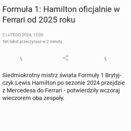
Formuła 1: Ha­mil­ton ofi­cjal­nie w
Ferrari od 2025 roku
2 LUTEGO 2024, 13:00
Ten tekst przeczytasz w 2 minuty
Sied­mio­krot­ny mistrz świata Formuły 1 Bry­tyj­
czyk Lewis Ha­mil­ton po sezonie 2024 przej­dzie
z Mer­ce­de­sa do Ferrari - po­twier­dzi­ły wczoraj
wie­czo­rem oba zespoły.