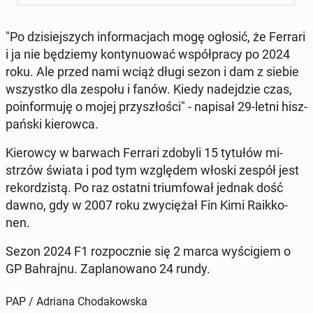
"Po dzi­siej­szych in­for­ma­cjach mogę ogłosić, że Ferrari
i ja nie bę­dzie­my kon­ty­nu­ować współ­pra­cy po 2024
roku. Ale przed nami wciąż długi sezon i dam z siebie
wszyst­ko dla zespołu i fanów. Kiedy na­dej­dzie czas,
po­in­for­mu­ję o mojej przy­szło­ści" - napisał 29-letni hisz­
pań­ski kie­row­ca.
Kie­row­cy w barwach Ferrari zdobyli 15 tytułów mi­
strzów świata i pod tym wzglę­dem włoski zespół jest
re­kor­dzi­stą. Po raz ostatni trium­fo­wał jednak dość
dawno, gdy w 2007 roku zwy­cię­żał Fin Kimi Ra­ik­ko­
nen.
Sezon 2024 F1 roz­pocz­nie się 2 marca wy­ści­giem o
GP Bah­raj­nu. Za­pla­no­wa­no 24 rundy.
PAP / Adriana Chodakowska