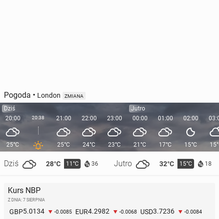
Pogoda
•
London
ZMIANA
Dziś
Jutro
20:00
20:38
21:00
22:00
23:00
00:00
01:00
02:00
03:
25°C
25°C
24°C
23°C
21°C
17°C
15°C
15
Dziś
Jutro
28°C
32°C
11°C
15°C
36
18
Kurs NBP
Z DNIA: 7 SIERPNIA
5.0134
4.2982
3.7236
GBP
EUR
USD
-0.0085
-0.0068
-0.0084