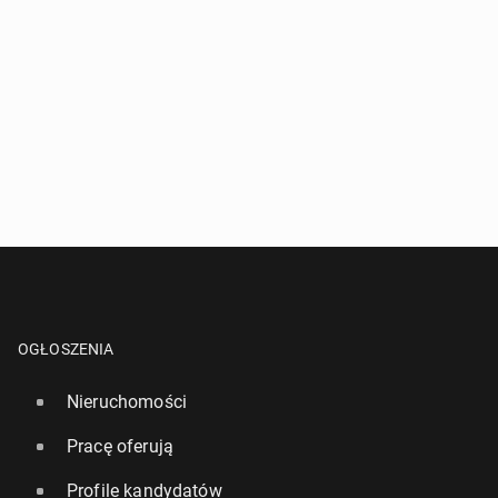
OGŁOSZENIA
Nieruchomości
Pracę oferują
Profile kandydatów