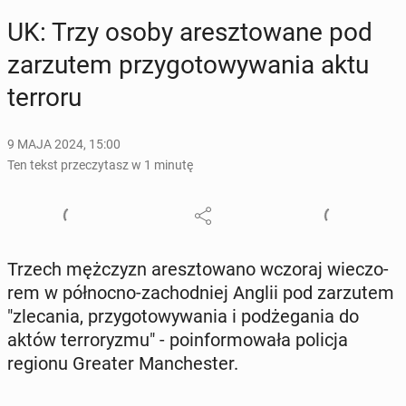
UK: Trzy osoby aresz­to­wa­ne pod
za­rzu­tem przy­go­to­wy­wa­nia aktu
terroru
9 MAJA 2024, 15:00
Ten tekst przeczytasz w 1 minutę
Trzech męż­czyzn aresz­to­wa­no wczoraj wie­czo­
rem w pół­noc­no-za­chod­niej Anglii pod za­rzu­tem
"zle­ca­nia, przy­go­to­wy­wa­nia i pod­że­ga­nia do
aktów ter­ro­ry­zmu" - po­in­for­mo­wa­ła policja
regionu Greater Man­che­ster.