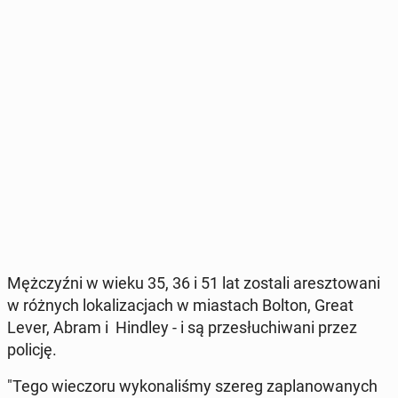
Męż­czyź­ni w wieku 35, 36 i 51 lat zostali aresz­to­wa­ni
w różnych lo­ka­li­za­cjach w mia­stach Bolton, Great
Lever, Abram i Hindley - i są prze­słu­chi­wa­ni przez
policję.
"Tego wie­czo­ru wy­ko­na­li­śmy szereg za­pla­no­wa­nych