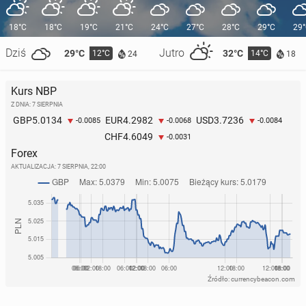
18°C
18°C
19°C
21°C
24°C
27°C
28°C
29°C
29
Dziś
Jutro
29°C
32°C
12°C
14°C
24
18
Kurs NBP
Z DNIA: 7 SIERPNIA
5.0134
4.2982
3.7236
GBP
EUR
USD
-0.0085
-0.0068
-0.0084
4.6049
CHF
-0.0031
Forex
AKTUALIZACJA:
7 SIERPNIA, 22:00
Źródło: currencybeacon.com