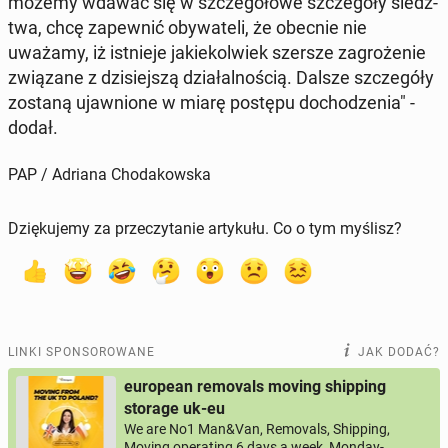
możemy wdawać się w szcze­gó­ło­we szcze­gó­ły śledz­
twa, chcę za­pew­nić oby­wa­te­li, że obecnie nie
uważamy, iż ist­nie­je ja­kie­kol­wiek szersze za­gro­że­nie
zwią­za­ne z dzi­siej­szą dzia­łal­no­ścią. Dalsze szcze­gó­ły
zostaną ujaw­nio­ne w miarę postępu do­cho­dze­nia" -
dodał.
PAP / Adriana Chodakowska
Dziękujemy za przeczytanie artykułu. Co o tym myślisz?
LINKI SPONSOROWANE
JAK DODAĆ?
european removals moving shipping
storage uk-eu
We are No1 Man&Van, Removals, Shipping,
Moving operating 6 days a week, Monday-