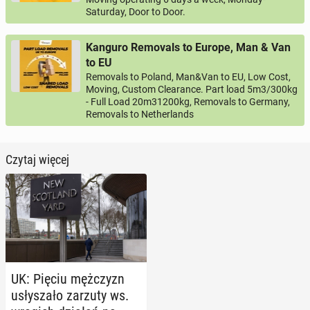
Saturday, Door to Door.
Kanguro Removals to Europe, Man & Van
to EU
Removals to Poland, Man&Van to EU, Low Cost,
Moving, Custom Clearance. Part load 5m3/300kg
- Full Load 20m31200kg, Removals to Germany,
Removals to Netherlands
Czytaj więcej
UK: Pięciu męż­czyzn
usły­sza­ło zarzuty ws.