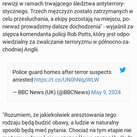
rewizji w ramach trwa­ją­ce­go śledz­twa an­ty­ter­ro­ry­
stycz­ne­go. Trzech męż­czyzn zostało za­trzy­ma­nych w
celu prze­słu­cha­nia, a ekipy po­zo­sta­ją na miejscu, po­
nie­waż pro­wa­dzi­my dalsze do­cho­dze­nia" - wy­ja­śnił za­
stęp­ca ko­men­dan­ta policji Rob Potts, który jest od­po­
wie­dzial­ny za zwal­cza­nie ter­ro­ry­zmu w pół­noc­no-za­
chod­niej Anglii.
Police guard homes after terror su­spects
ar­re­sted
https://t.co/UN0hNqzWLW
— BBC News (UK) (@BBCNews)
May 9, 2024
"Ro­zu­miem, że ja­kie­kol­wiek aresz­to­wa­nia tego
rodzaju będą budzić obawy, a ludzie w na­tu­ral­ny
sposób będą mieć pytania. Chociaż na tym etapie nie