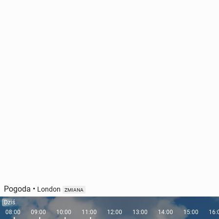
Pogoda
•
London
ZMIANA
Dziś
08:00
09:00
10:00
11:00
12:00
13:00
14:00
15:00
16: