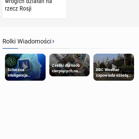
wrogich działań na
rzecz Rosji
›
Rolki Wiadomości
Zasiłki dla osób
Sztuczna
BBC Weather
cierpiących na
inteligencja
zapowiada szóstą
schorzenia
próbowała oszukać
falę upałów w
psychiczne
człowieka
Londynie