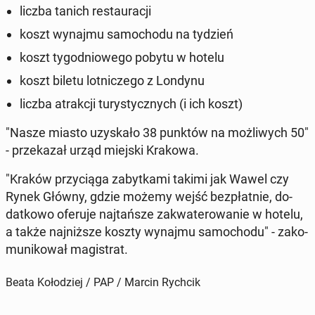
liczba tanich re­stau­ra­cji
koszt wynajmu sa­mo­cho­du na tydzień
koszt ty­go­dnio­we­go pobytu w hotelu
koszt biletu lot­ni­cze­go z Londynu
liczba atrak­cji tu­ry­stycz­nych (i ich koszt)
"Nasze miasto uzy­ska­ło 38 punktów na moż­li­wych 50"
- prze­ka­zał urząd miejski Krakowa.
"Kraków przy­cią­ga za­byt­ka­mi takimi jak Wawel czy
Rynek Główny, gdzie możemy wejść bez­płat­nie, do­
dat­ko­wo oferuje naj­tań­sze za­kwa­te­ro­wa­nie w hotelu,
a także naj­niż­sze koszty wynajmu sa­mo­cho­du" - za­ko­
mu­ni­ko­wał ma­gi­strat.
Beata Kołodziej / PAP / Marcin Rychcik