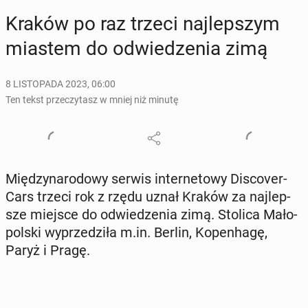
Kraków po raz trzeci naj­lep­szym
miastem do od­wie­dze­nia zimą
8 LISTOPADA 2023, 06:00
Ten tekst przeczytasz w mniej niż minutę
Mię­dzy­na­ro­do­wy serwis in­ter­ne­to­wy Di­sco­ver­
Cars trzeci rok z rzędu uznał Kraków za naj­lep­
sze miejsce do od­wie­dze­nia zimą. Stolica Ma­ło­
pol­ski wy­prze­dzi­ła m.in. Berlin, Ko­pen­ha­gę,
Paryż i Pragę.