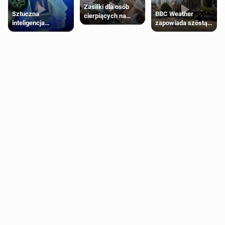
Zasiłki dla osób
Sztuczna
BBC Weather
cierpiących na
inteligencja
zapowiada szóstą
schorzenia
próbowała oszukać
falę upałów w
psychiczne
człowieka
Londynie