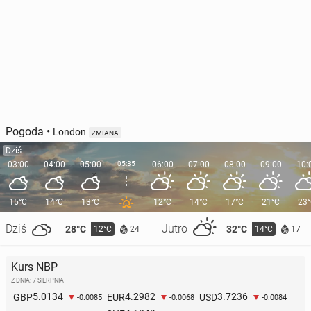
Pogoda
•
London
ZMIANA
Dziś
03:00
04:00
05:00
05:35
06:00
07:00
08:00
09:00
10:
15°C
14°C
13°C
12°C
14°C
17°C
21°C
23
Dziś
Jutro
28°C
32°C
12°C
14°C
24
17
Kurs NBP
Z DNIA: 7 SIERPNIA
5.0134
4.2982
3.7236
GBP
EUR
USD
-0.0085
-0.0068
-0.0084