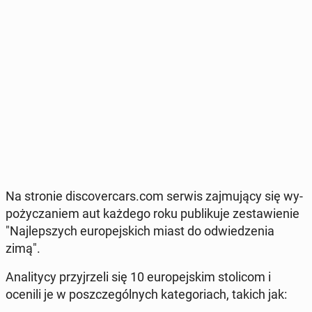
Na stronie di­sco­ver­cars.com serwis zaj­mu­ją­cy się wy­
po­ży­cza­niem aut każdego roku pu­bli­ku­je ze­sta­wie­nie
"Naj­lep­szych eu­ro­pej­skich miast do od­wie­dze­nia
zimą".
Ana­li­ty­cy przyj­rze­li się 10 eu­ro­pej­skim sto­li­com i
ocenili je w po­szcze­gól­nych ka­te­go­riach, takich jak: