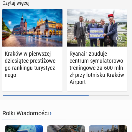
Czytaj więcej
Kraków w pierw­szej
Ryanair zbuduje
dzie­siąt­ce pre­sti­żo­we­
centrum sy­mu­la­to­ro­wo-
go ran­kin­gu tu­ry­stycz­
tre­nin­go­we za 600 mln
ne­go
zł przy lot­ni­sku Kraków
Airport
›
Rolki Wiadomości