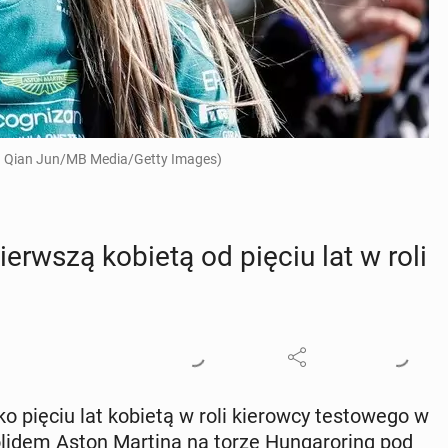
ot. Qian Jun/MB Media/Getty Images)
rw­szą kobietą od pięciu lat w roli
pięciu lat kobietą w roli kie­row­cy te­sto­we­go w
olidem Aston Martina na torze Hun­ga­ro­ring pod