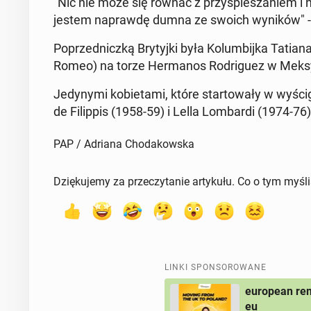
"Nic nie może się równać z przy­spie­sza­niem i
jestem na­praw­dę dumna ze swoich wyników" - s
Po­przed­nicz­ką Bry­tyj­ki była Ko­lum­bij­ka Tatia
Romeo) na torze Her­ma­nos Ro­dri­gu­ez w Meksy
Je­dy­ny­mi ko­bie­ta­mi, które star­to­wa­ły w wy
de Fi­lip­pis (1958-59) i Lella Lom­bar­di (1974-76
PAP / Adriana Chodakowska
Dziękujemy za przeczytanie artykułu. Co o tym myśl
LINKI SPONSOROWANE
european rem
eu