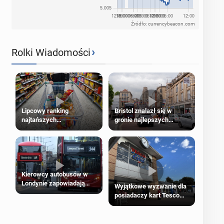
Źródło: currencybeacon.com
›
Rolki Wiadomości
Lipcowy ranking
Bristol znalazł się w
najtańszych
gronie najlepszych
supermarketów
kierunków podróży na
świecie
Kierowcy autobusów w
Londynie zapowiadają
Wyjątkowe wyzwanie dla
strajki
posiadaczy kart Tesco
Clubcard!