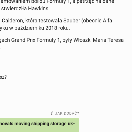
 ha­mo­wa­niem bolidu Formuły 1, a patrząc na dane
twier­dzi­ła Hawkins.
na Cal­de­ron, która te­sto­wa­ła Sauber (obecnie Alfa
ku w paź­dzier­ni­ku 2018 roku.
­ści­gach Grand Prix Formuły 1, były Włoszki Maria Teresa
).
isz?
JAK DODAĆ?
ovals moving shipping storage uk-