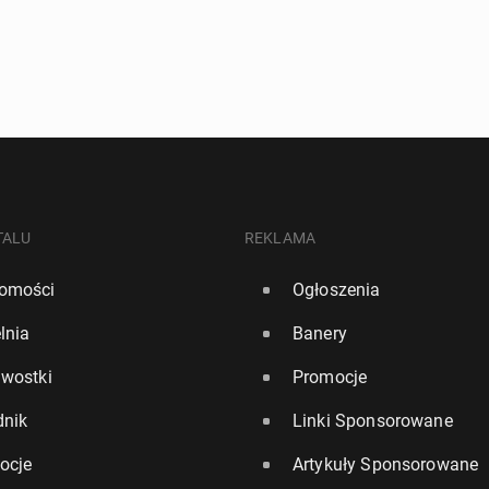
TALU
REKLAMA
omości
Ogłoszenia
lnia
Banery
awostki
Promocje
dnik
Linki Sponsorowane
ocje
Artykuły Sponsorowane