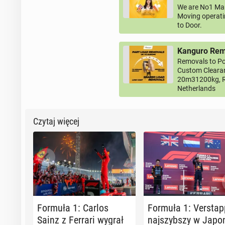
We are No1 Man
Moving operati
to Door.
Kanguro Remo
Removals to Po
Custom Clearan
20m31200kg, R
Netherlands
Czytaj więcej
Formuła 1: Carlos
Formuła 1: Ver­stap
Sainz z Ferrari wygrał
naj­szyb­szy w Japon