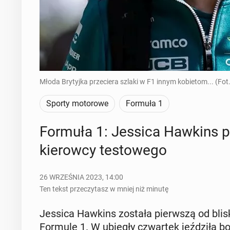
Młoda Brytyjka przeciera szlaki w F1 innym kobietom... (F
Sporty motorowe
Formuła 1
Formuła 1: Jessica Hawkins pie
kie­row­cy te­sto­we­go
26 WRZEŚNIA 2023, 14:00
Ten tekst przeczytasz w mniej niż minutę
Jessica Hawkins została pierw­szą od blisko 
Formule 1. W ubiegły czwar­tek jeź­dzi­ła b