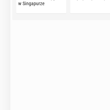
w Sin­ga­pu­rze