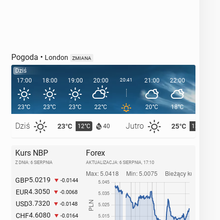
Pogoda
•
London
ZMIANA
Dziś
17:00
18:00
19:00
20:00
20:41
21:00
22:00
23:00
23°C
23°C
23°C
22°C
20°C
18°C
16°C
Dziś
Jutro
23°C
25°C
12°C
13°C
40
Kurs NBP
Forex
Z DNIA: 6 SIERPNIA
AKTUALIZACJA:
6 SIERPNIA, 17:10
5.0219
GBP
-0.0144
4.3050
EUR
-0.0068
3.7320
USD
-0.0148
4.6080
CHF
-0.0164