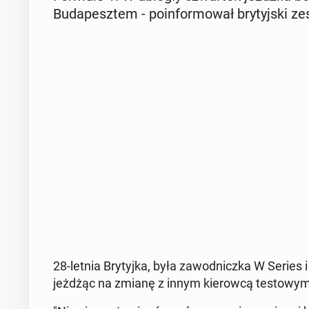
Bu­da­pesz­tem - po­in­for­mo­wał bry­tyj­ski ze
28-letnia Bry­tyj­ka, była za­wod­nicz­ka W Series i 
jeżdżąc na zmianę z innym kie­row­cą te­sto­wym e