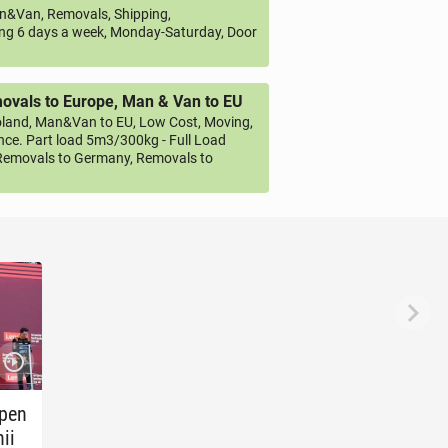
&Van, Removals, Shipping,
ng 6 days a week, Monday-Saturday, Door
vals to Europe, Man & Van to EU
land, Man&Van to EU, Low Cost, Moving,
ce. Part load 5m3/300kg - Full Load
emovals to Germany, Removals to
­pen
ii