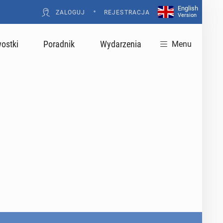
English
•
ZALOGUJ
REJESTRACJA
Version
ostki
Poradnik
Wydarzenia
Menu