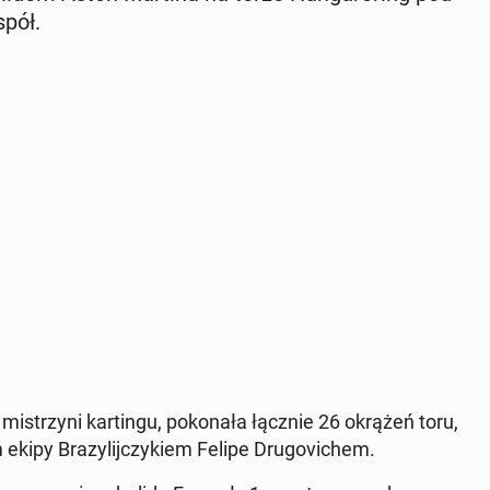
spół.
mi­strzy­ni kar­tin­gu, po­ko­na­ła łącznie 26 okrążeń toru,
kipy Bra­zy­lij­czy­kiem Felipe Dru­go­vi­chem.