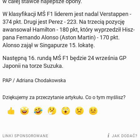
w całej stawce naj­lep­sze opony.
W kla­sy­fi­ka­cji MŚ F1 liderem jest nadal Ver­stap­pen -
374 pkt. Drugi jest Perez - 223. Na trzecią pozycję
awan­so­wał Ha­mil­ton - 180 pkt, który wy­prze­dził Hisz­
pa­na Fer­nan­do Alonso (Aston Martin) - 170 pkt.
Alonso zajął w Sin­ga­pu­rze 15. lokatę.
Na­stęp­ną 16. rundą MŚ F1 będzie 24 wrze­śnia GP
Japonii na torze Suzuka.
PAP / Adriana Chodakowska
Dziękujemy za przeczytanie artykułu. Co o tym myślisz?
LINKI SPONSOROWANE
JAK DODAĆ?