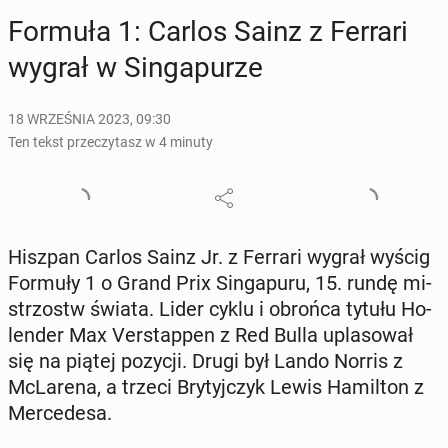
Formuła 1: Carlos Sainz z Ferrari
wygrał w Sin­ga­pu­rze
18 WRZEŚNIA 2023, 09:30
Ten tekst przeczytasz w 4 minuty
Hiszpan Carlos Sainz Jr. z Ferrari wygrał wyścig
Formuły 1 o Grand Prix Sin­ga­pu­ru, 15. rundę mi­
strzostw świata. Lider cyklu i obrońca tytułu Ho­
len­der Max Ver­stap­pen z Red Bulla upla­so­wał
się na piątej pozycji. Drugi był Lando Norris z
McLa­re­na, a trzeci Bry­tyj­czyk Lewis Ha­mil­ton z
Mer­ce­de­sa.