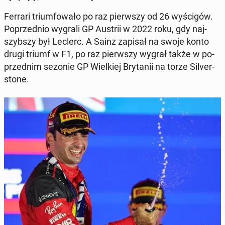
Ferrari trium­fo­wa­ło po raz pierw­szy od 26 wy­ści­gów.
Po­przed­nio wygrali GP Austrii w 2022 roku, gdy naj­
szyb­szy był Leclerc. A Sainz zapisał na swoje konto
drugi triumf w F1, po raz pierw­szy wygrał także w po­
przed­nim sezonie GP Wiel­kiej Bry­ta­nii na torze Si­lver­
sto­ne.