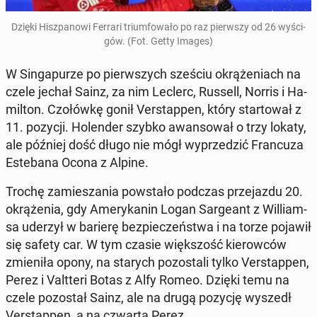
Dzięki Hisz­pa­no­wi Ferrari trium­fo­wa­ło po raz pierw­szy od 26 wy­ści­
gów. (Fot. Getty Images)
W Sin­ga­pu­rze po pierw­szych sześciu okrą­że­niach na
czele jechał Sainz, za nim Leclerc, Russell, Norris i Ha­
mil­ton. Czo­łów­kę gonił Ver­stap­pen, który star­to­wał z
11. pozycji. Ho­len­der szybko awan­so­wał o trzy lokaty,
ale później dość długo nie mógł wy­prze­dzić Fran­cu­za
Es­te­ba­na Ocona z Alpine.
Trochę za­mie­sza­nia po­wsta­ło podczas prze­jaz­du 20.
okrą­że­nia, gdy Ame­ry­ka­nin Logan Sar­ge­ant z Wil­liam­
sa uderzył w barierę bez­pie­czeń­stwa i na torze pojawił
się safety car. W tym czasie więk­szość kie­row­ców
zmie­ni­ła opony, na starych po­zo­sta­li tylko Ver­stap­pen,
Perez i Valt­te­ri Botas z Alfy Romeo. Dzięki temu na
czele po­zo­stał Sainz, ale na drugą pozycję wyszedł
Ver­stap­pen, a na czwartą Perez.