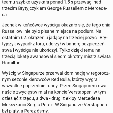
teamu szybko uzy­ska­ła ponad 1,5 s prze­wa­gi nad
trzecim Bry­tyj­czy­kiem George Rus­sel­lem z Mer­ce­de­
sa.
Jednak w koń­ców­ce wyścigu okazało się, że tego dnia
Rus­sel­lo­wi nie było pisane miejsce na podium. Na
ostat­nim 62. okrą­że­niu jadący na trze­ciej pozycji Bry­
tyj­czyk wypadł z toru, uderzył w barierę bez­pie­czeń­
stwa i wyścigu nie ukoń­czył. Tylko dzięki temu na
trzecią lokatę awan­so­wał sied­mio­krot­ny mistrz świata
Ha­mil­ton.
Wyścig w Sin­ga­pu­rze prze­rwał do­mi­na­cję w te­go­rocz­
nym sezonie kie­row­ców Red Bulla, którzy wygrali
wszyst­kie po­przed­nie rundy. Przed Sin­ga­pu­rem dwa­
na­ście zwy­cięstw miał na koncie Ver­stap­pen, w tym
dzie­sięć z rzędu, a dwa - drugi z ekipy Mer­ce­de­sa
Mek­sy­ka­nin Sergio Perez. W Sin­ga­pu­rze Ver­stap­pen
był piąty, a Perez ósmy.