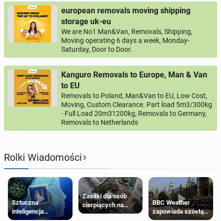
european removals moving shipping
storage uk-eu
We are No1 Man&Van, Removals, Shipping,
Moving operating 6 days a week, Monday-
Saturday, Door to Door.
Kanguro Removals to Europe, Man & Van
to EU
Removals to Poland, Man&Van to EU, Low Cost,
Moving, Custom Clearance. Part load 5m3/300kg
- Full Load 20m31200kg, Removals to Germany,
Removals to Netherlands
›
Rolki Wiadomości
Zasiłki dla osób
Sztuczna
BBC Weather
cierpiących na
inteligencja
zapowiada szóstą
schorzenia
próbowała oszukać
falę upałów w