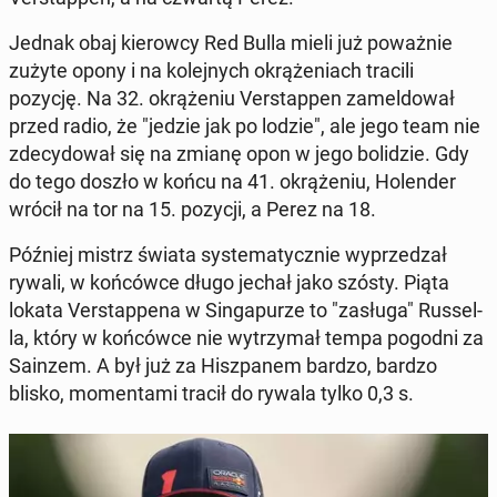
Jednak obaj kie­row­cy Red Bulla mieli już po­waż­nie
zużyte opony i na ko­lej­nych okrą­że­niach tracili
pozycję. Na 32. okrą­że­niu Ver­stap­pen za­mel­do­wał
przed radio, że "jedzie jak po lodzie", ale jego team nie
zde­cy­do­wał się na zmianę opon w jego bo­li­dzie. Gdy
do tego doszło w końcu na 41. okrą­że­niu, Ho­len­der
wrócił na tor na 15. pozycji, a Perez na 18.
Później mistrz świata sys­te­ma­tycz­nie wy­prze­dzał
rywali, w koń­ców­ce długo jechał jako szósty. Piąta
lokata Ver­stap­pe­na w Sin­ga­pu­rze to "zasługa" Rus­sel­
la, który w koń­ców­ce nie wy­trzy­mał tempa pogodni za
Sainzem. A był już za Hisz­pa­nem bardzo, bardzo
blisko, mo­men­ta­mi tracił do rywala tylko 0,3 s.