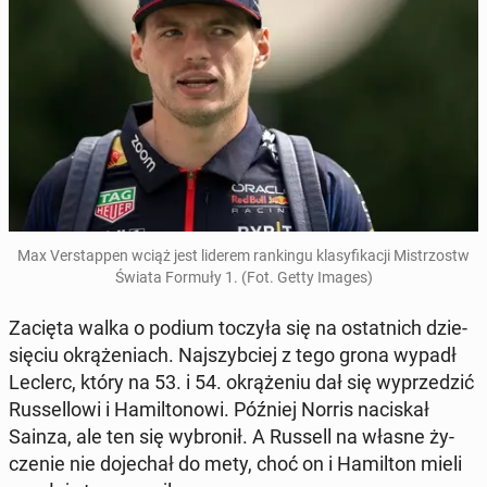
Max Ver­stap­pen wciąż jest liderem ran­kin­gu kla­sy­fi­ka­cji Mi­strzostw
Świata Formuły 1. (Fot. Getty Images)
Zacięta walka o podium toczyła się na ostat­nich dzie­
się­ciu okrą­że­niach. Naj­szyb­ciej z tego grona wypadł
Leclerc, który na 53. i 54. okrą­że­niu dał się wy­prze­dzić
Rus­sel­lo­wi i Ha­mil­to­no­wi. Później Norris na­ci­skał
Sainza, ale ten się wy­bro­nił. A Russell na własne ży­
cze­nie nie do­je­chał do mety, choć on i Ha­mil­ton mieli