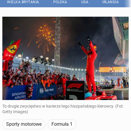
WIELKA BRYTANIA
POLSKA
USA
IRLANDIA
To drugie zwycięstwo w karierze tego hiszpańskiego kierowcy. (Fot.
Getty Images)
Sporty motorowe
Formuła 1