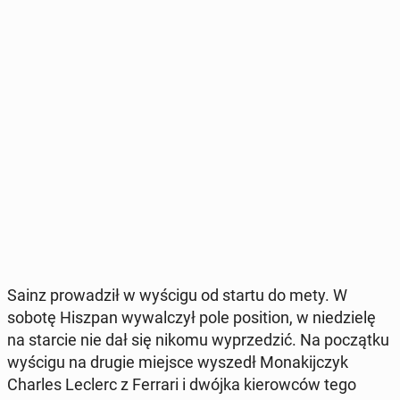
Sainz pro­wa­dził w wyścigu od startu do mety. W
sobotę Hiszpan wy­wal­czył pole po­si­tion, w nie­dzie­lę
na starcie nie dał się nikomu wy­prze­dzić. Na po­cząt­ku
wyścigu na drugie miejsce wyszedł Mo­na­kij­czyk
Charles Leclerc z Ferrari i dwójka kie­row­ców tego