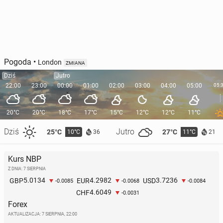
Pogoda
•
London
ZMIANA
Dziś
Jutro
22:00
23:00
00:00
01:00
02:00
03:00
04:00
05:00
05:
20°C
20°C
18°C
17°C
15°C
12°C
12°C
11°C
Dziś
Jutro
25°C
27°C
10°C
11°C
36
21
Kurs NBP
Z DNIA: 7 SIERPNIA
5.0134
4.2982
3.7236
GBP
EUR
USD
-0.0085
-0.0068
-0.0084
4.6049
CHF
-0.0031
Forex
AKTUALIZACJA:
7 SIERPNIA, 22:00